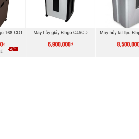
ngo 168-CD1
Máy hủy giấy Bingo C45CD
Máy hủy tài liệu Bi
00₫
6,900,000₫
8,500,00
%
-6
0₫
GAY
MUA NGAY
MUA N