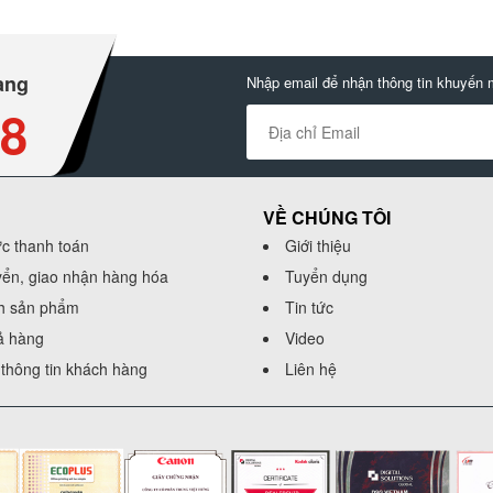
àng
Nhập email để nhận thông tin khuyến 
88
VỀ CHÚNG TÔI
ức thanh toán
Giới thiệu
yển, giao nhận hàng hóa
Tuyển dụng
h sản phẩm
Tin tức
rả hàng
Video
thông tin khách hàng
Liên hệ