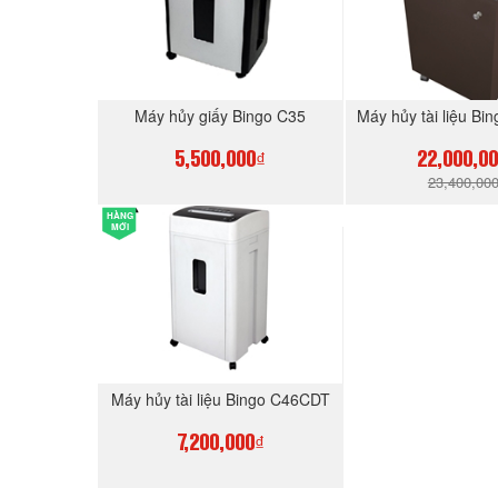
Máy hủy giấy Bingo C35
Máy hủy tài liệu Bi
5,500,000₫
22,000,0
23,400,00
HÀNG
MUA NGAY
MUA N
MỚI
Máy hủy tài liệu Bingo C46CDT
7,200,000₫