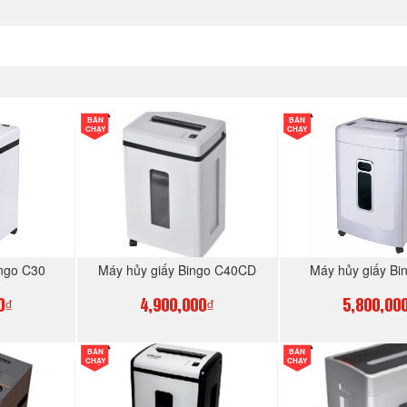
BÁN
BÁN
CHẠY
CHẠY
ingo C30
Máy hủy giấy Bingo C40CD
Máy hủy giấy Bi
0₫
4,900,000₫
5,800,00
BÁN
BÁN
GAY
MUA NGAY
MUA N
CHẠY
CHẠY