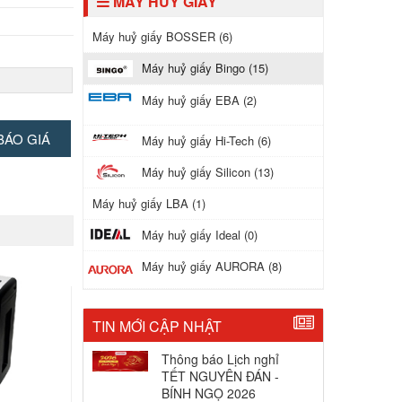
MÁY HUỶ GIẤY
Máy huỷ giấy BOSSER (6)
Máy huỷ giấy Bingo (15)
ức năng trả
Máy huỷ giấy EBA (2)
BÁO GIÁ
Máy huỷ giấy Hi-Tech (6)
Máy huỷ giấy Silicon (13)
Máy huỷ giấy LBA (1)
Máy huỷ giấy Ideal (0)
Máy huỷ giấy AURORA (8)
TIN MỚI CẬP NHẬT
Thông báo Lịch nghỉ
TẾT NGUYÊN ĐÁN -
BÍNH NGỌ 2026