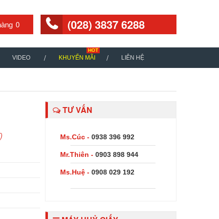
(028) 3837 6288
0
VIDEO
KHUYẾN MÃI
LIÊN HỆ
TƯ VẤN
)
Ms.Cúc -
0938 396 992
Mr.Thiên -
0903 898 944
Ms.Huệ -
0908 029 192