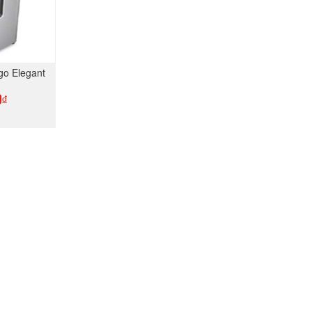
ngo Elegant
0₫
GAY