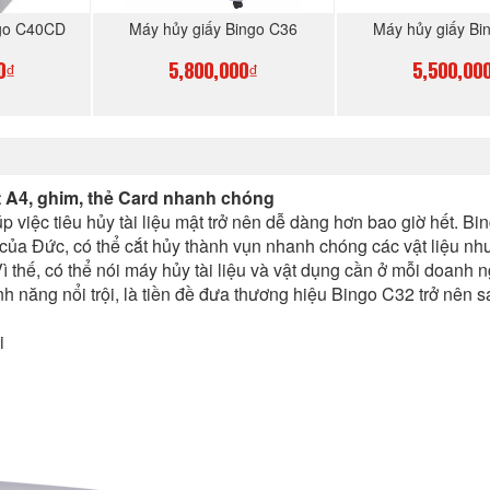
ngo C40CD
Máy hủy giấy Bingo C36
Máy hủy giấy Bi
0₫
5,800,000₫
5,500,00
GAY
MUA NGAY
MUA N
 A4, ghim, thẻ Card nhanh chóng
p việc tiêu hủy tài liệu mật trở nên dễ dàng hơn bao giờ hết. B
của Đức, có thể cắt hủy thành vụn nhanh chóng các vật liệu như
ì thế, có thể nói máy hủy tài liệu và vật dụng cần ở mỗi doanh n
h năng nổi trội, là tiền đề đưa thương hiệu Bingo C32 trở nên 
ỗi