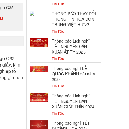
Tin Tức
ngo C35
THÔNG BÁO THAY ĐỔI
THÔNG TIN HÓA ĐƠN
0₫
TRUNG VIỆT HƯNG
Tin Tức
GAY
Thông báo Lịch nghỉ
TẾT NGUYÊN ĐÁN-
XUÂN ẤT TỴ 2025
ingo C32
Tin Tức
 giấy, kim
Thông báo nghỉ LỄ
ghiệp tổ
QUỐC KHÁNH 2/9 năm
sáng giá hơn
2024
Tin Tức
Thông báo Lịch nghỉ
TẾT NGUYÊN ĐÁN -
XUÂN GIÁP THÌN 2024
Tin Tức
Thông báo nghỉ TẾT
DƯƠNG LỊCH 2024