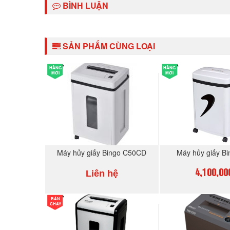
BÌNH LUẬN
SẢN PHẨM CÙNG LOẠI
HÀNG
HÀNG
MỚI
MỚI
Máy hủy giấy Bingo C50CD
Máy hủy giấy B
Liên hệ
4,100,00
BÁN
MUA NGAY
MUA N
CHẠY