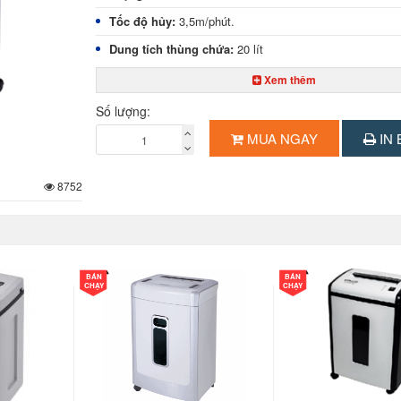
Tốc độ hủy:
3,5m/phút.
Dung tích thùng chứa:
20 lít
Chức năng đặc biệt:
Có thể hủy kim kẹp, kim bấm. Ch
Xem thêm
ngược, Chức năng tự khởi động, ngừng sau khi hủy
Số lượng:
Kích thước:
370 x 340 x 570mm
MUA NGAY
IN 
Trọng lượng:
13kg
Xuất xứ:
Đức
8752
Bảo hành:
thân máy 01 năm, dao cắt 03 năm.
Giao hàng:
Miễn phí TP.HCM
BÁN
BÁN
CHẠY
CHẠY