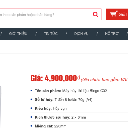
GIỚI THIỆU
TIN TỨC
DỊCH VỤ
HỖ TRỢ
Giá:
4,900,000₫
(Giá chưa bao gồm VAT
Tên sản phẩm:
Máy hủy tài liệu Bingo C32
Số tờ hủy:
7 đến 8 tờ/lần 70g (A4)
Kiểu hủy:
Hủy vụn
Kích thước sợi hủy:
2 x 6mm
Miệng cắt:
220mm