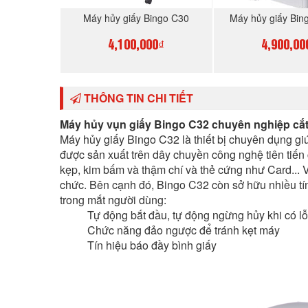
Máy hủy giấy Bingo C30
Máy hủy giấy Bi
4,100,000₫
4,900,00
MUA NGAY
MUA N
THÔNG TIN CHI TIẾT
Máy hủy vụn giấy Bingo C32 chuyên nghiệp cắt
Máy hủy giấy Bingo C32 là thiết bị chuyên dụng giú
được sản xuất trên dây chuyền công nghệ tiên tiến 
kẹp, kim bấm và thậm chí và thẻ cứng như Card... V
chức. Bên cạnh đó, Bingo C32 còn sở hữu nhiều tín
trong mắt người dùng:
Tự động bắt đầu, tự động ngừng hủy khi có l
Chức năng đảo ngược để tránh kẹt máy
Tín hiệu báo đầy bình giấy