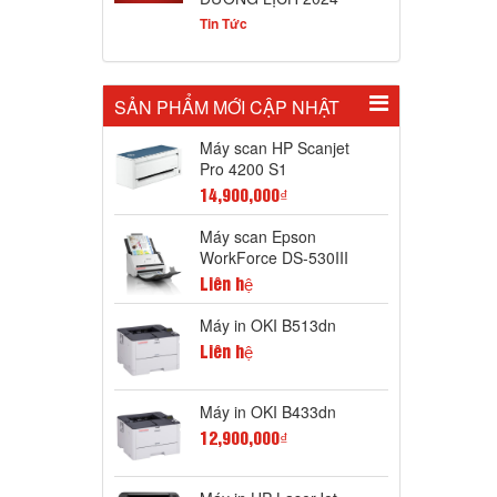
Tin Tức
SẢN PHẨM MỚI CẬP NHẬT
Máy scan HP Scanjet
Pro 4200 S1
14,900,000₫
Máy scan Epson
WorkForce DS-530III
Liên hệ
Máy in OKI B513dn
Liên hệ
Máy in OKI B433dn
12,900,000₫