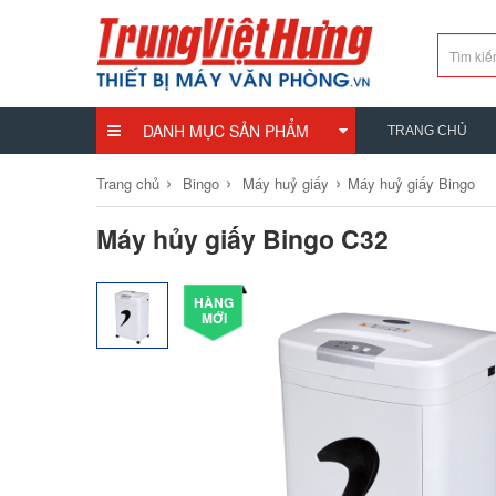
DANH MỤC SẢN PHẨM
TRANG CHỦ
›
›
›
Trang chủ
Bingo
Máy huỷ giấy
Máy huỷ giấy Bingo
Máy hủy giấy Bingo C32
HÀNG
MỚI