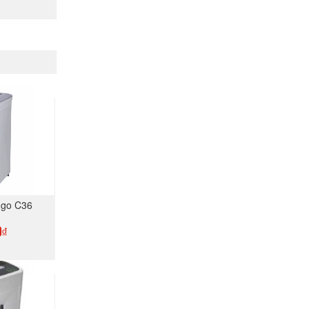
ngo C36
0₫
GAY