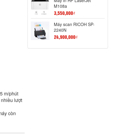
Máy in HP LaserJet
M108a
3,550,000₫
Máy scan RICOH SP-
2240N
24,900,000₫
,5 m/phút
 nhiều lượt
 máy còn