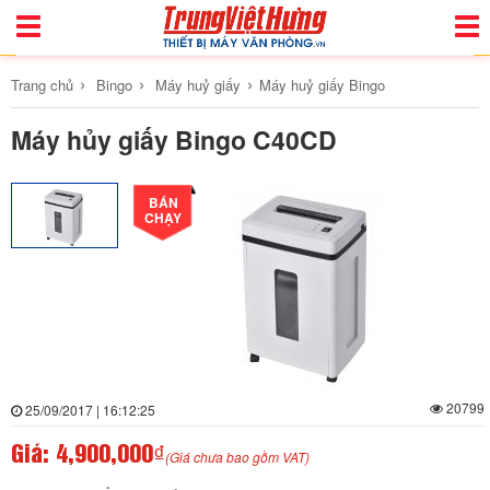
Toggle
Togg
Navigation
Navi
›
›
›
Trang chủ
Bingo
Máy huỷ giấy
Máy huỷ giấy Bingo
Máy hủy giấy Bingo C40CD
BÁN
CHẠY
20799
25/09/2017 | 16:12:25
Giá:
4,900,000₫
(Giá chưa bao gồm VAT)