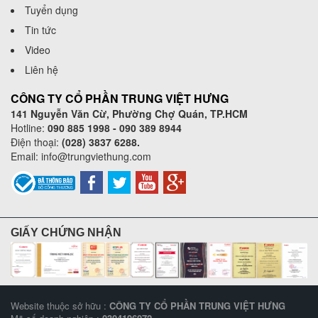
Tuyển dụng
Tin tức
Video
Liên hệ
CÔNG TY CỔ PHẦN TRUNG VIỆT HƯNG
141 Nguyễn Văn Cừ, Phường Chợ Quán, TP.HCM
Hotline:
090 885 1998 - 090 389 8944
Điện thoại:
(028) 3837 6288.
Email:
info@trungviethung.com
GIẤY CHỨNG NHẬN
Website thuộc sở hữu :
CÔNG TY CỔ PHẦN TRUNG VIỆT HƯNG