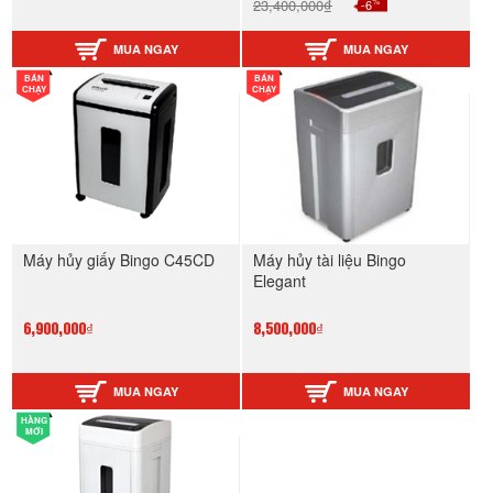
%
23,400,000₫
-6
MUA NGAY
MUA NGAY
BÁN
BÁN
CHẠY
CHẠY
Máy hủy giấy Bingo C45CD
Máy hủy tài liệu Bingo
Elegant
6,900,000₫
8,500,000₫
MUA NGAY
MUA NGAY
HÀNG
MỚI