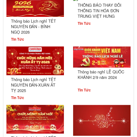
THÔNG BÁO THAY ĐỔI
THÔNG TIN HÓA ĐƠN
TRUNG VIỆT HƯNG
Thông báo Lịch nghỉ TẾT
Tin Tức
NGUYÊN ĐÁN - BÍNH
NGỌ 2026
Tin Tức
Thông báo nghỉ LỄ QUỐC
KHÁNH 2/9 năm 2024
Thông báo Lịch nghỉ TẾT
NGUYÊN ĐÁN-XUÂN ẤT
Tin Tức
TỴ 2025
Tin Tức