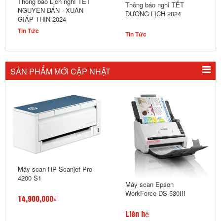
Thông báo Lịch nghỉ TẾT
Thông báo nghỉ TẾT
NGUYÊN ĐÁN - XUÂN
DƯƠNG LỊCH 2024
GIÁP THÌN 2024
Tin Tức
Tin Tức
SẢN PHẨM MỚI CẬP NHẬT
Máy scan HP Scanjet Pro
4200 S1
Máy scan Epson
WorkForce DS-530III
14,900,000₫
Liên hệ