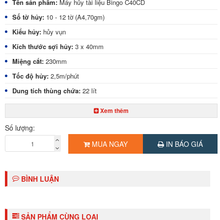
Tên sản phẩm:
Máy hủy tài liệu Bingo C40CD
Số tờ hủy:
10 - 12 tờ (A4,70gm)
Kiểu hủy:
hủy vụn
Kích thước sợi hủy:
3 x 40mm
Miệng cắt:
230mm
Tốc độ hủy:
2,5m/phút
Dung tích thùng chứa:
22 lít
Chức năng đặc biệt:
Hủy kim kẹp, kim bấm, ID Card, đĩa CD
Xem thêm
Kích thước:
365 x 265 x 555mm
Số lượng:
Trọng lượng:
13 kg
MUA NGAY
IN BÁO GIÁ
Xuất xứ:
Đức
Bảo hành:
12 tháng (thân máy)
BÌNH LUẬN
Giao hàng:
Miễn phí TP.HCM
SẢN PHẨM CÙNG LOẠI