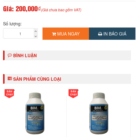
Giá:
200,000₫
(Giá chưa bao gồm VAT)
Số lượng:
MUA NGAY
IN BÁO GIÁ
BÌNH LUẬN
SẢN PHẨM CÙNG LOẠI
BÁN
BÁN
CHẠY
CHẠY