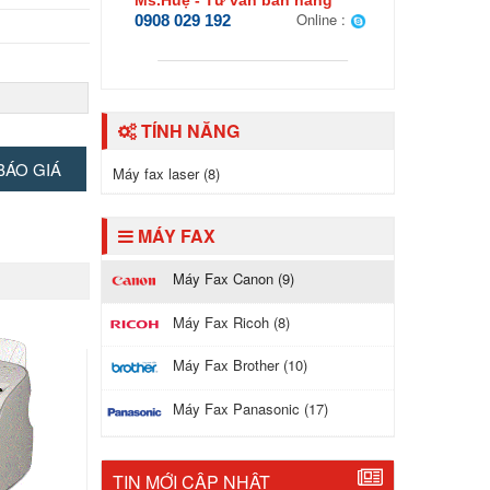
Ms.Huệ - Tư vấn bán hàng
Online :
0908 029 192
TÍNH NĂNG
ng/ phút
BÁO GIÁ
Máy fax laser (8)
MÁY FAX
Máy Fax Canon (9)
Máy Fax Ricoh (8)
Máy Fax Brother (10)
Máy Fax Panasonic (17)
TIN MỚI CẬP NHẬT