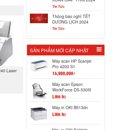
Tin Tức
Thông báo nghỉ TẾT
DƯƠNG LỊCH 2024
Tin Tức
SẢN PHẨM MỚI CẬP NHẬT
Máy scan HP Scanjet
Pro 4200 S1
40 Laser
14,900,000₫
n
ệ
Máy scan Epson
WorkForce DS-530III
Liên hệ
GAY
Máy in OKI B513dn
Liên hệ
Máy in OKI B433dn