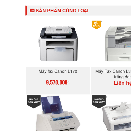
SẢN PHẨM CÙNG LOẠI
ĐẶT
HÀNG
Máy fax Canon L170
Máy Fax Canon L3
trắng đe
Liên h
9,570,000₫
NGỪNG
MUA NGAY
NGỪNG
MUA N
SẢN XUẤT
SẢN XUẤT