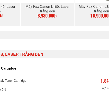
40, Laser
Máy Fax Canon L160, Laser
Máy Fax Canon L38
n
trắng đen
trắng đe
0₫
8,930,000₫
18,900,00
GAY
MUA NGAY
MUA N
0S, LASER TRẮNG ĐEN
 Cartridge
ck Toner Cartridge
1,84
Lượt 
hủ 5%