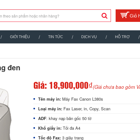
GIỚI THIỆU
TIN TỨC
DỊCH VỤ
HỖ TRỢ
ng đen
Giá:
18,900,000₫
(Giá chưa bao gồm V
Tên máy in:
Máy Fax Canon L380s
Loại máy in:
Fax Laser, in, Copy, Scan
ADF
: khay nạp bản gốc 50 tờ
Khổ giấy in:
Tối đa A4
Tốc độ Fax:
3 giây trang