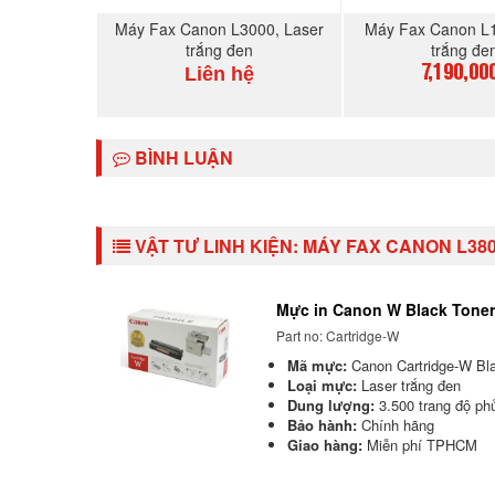
Máy Fax Canon L3000, Laser
Máy Fax Canon L1
trắng đen
trắng đe
Liên hệ
7,190,00
MUA NGAY
MUA N
BÌNH LUẬN
VẬT TƯ LINH KIỆN:
MÁY FAX CANON L38
Mực in Canon W Black Toner
Part no: Cartridge-W
Mã mực:
Canon Cartridge-W Bla
Loại mực:
Laser trắng đen
Dung lượng:
3.500 trang độ p
Bảo hành:
Chính hãng
Giao hàng:
Miễn phí TPHCM