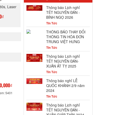
0s, Laser
Thông báo Lịch nghỉ
n
TẾT NGUYÊN ĐÁN -
BÍNH NGỌ 2026
0₫
Tin Tức
THÔNG BÁO THAY ĐỔI
GAY
THÔNG TIN HÓA ĐƠN
TRUNG VIỆT HƯNG
Tin Tức
Thông báo Lịch nghỉ
TẾT NGUYÊN ĐÁN-
XUÂN ẤT TỴ 2025
Tin Tức
Thông báo nghỉ LỄ
QUỐC KHÁNH 2/9 năm
0,000₫
2024
xem: 5401
Tin Tức
Thông báo Lịch nghỉ
TẾT NGUYÊN ĐÁN -
XUÂN GIÁP THÌN 2024