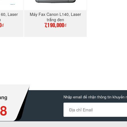
60, Laser
Máy Fax Canon L140, Laser
n
trắng đen
0₫
7,190,000₫
GAY
MUA NGAY
àng
Nhập email để nhận thông tin khuyến 
88