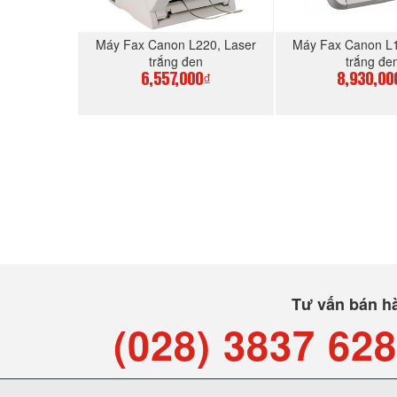
Máy Fax Canon L220, Laser
Máy Fax Canon L1
trắng đen
trắng đe
6,557,000₫
8,930,00
MUA NGAY
MUA N
Tư vấn bán h
(028) 3837 62