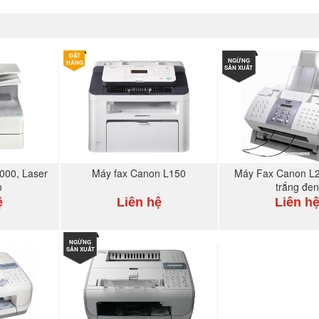
ĐẶT
NGỪNG
HÀNG
SẢN XUẤT
000, Laser
Máy fax Canon L150
Máy Fax Canon L2
n
trắng đe
ệ
Liên hệ
Liên h
GAY
NGỪNG
MUA NGAY
MUA N
SẢN XUẤT