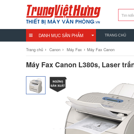
DANH MỤC SẢN PHẨM
TRANG CHỦ
›
›
›
Trang chủ
Canon
Máy Fax
Máy Fax Canon
Máy Fax Canon L380s, Laser trắ
NGỪNG
SẢN XUẤT