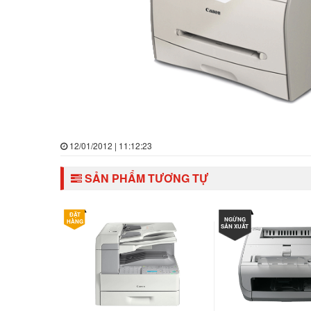
12/01/2012 | 11:12:23
SẢN PHẨM TƯƠNG TỰ
ĐẶT
NGỪNG
HÀNG
SẢN XUẤT