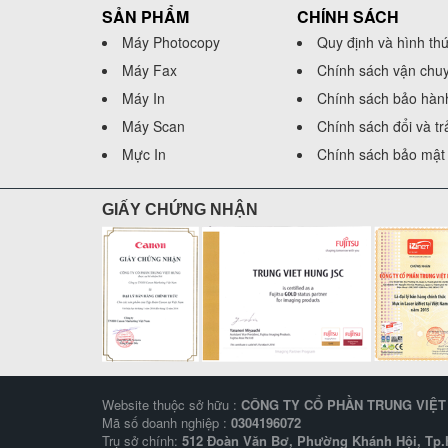
SẢN PHẨM
CHÍNH SÁCH
Máy Photocopy
Quy định và hình th
Máy Fax
Chính sách vận chu
Máy In
Chính sách bảo hàn
Máy Scan
Chính sách đổi và t
Mực In
Chính sách bảo mật 
GIẤY CHỨNG NHẬN
Website thuộc sở hữu :
CÔNG TY CỔ PHẦN TRUNG VIỆ
Mã số doanh nghiệp :
0304196072
Trụ sở chính:
512 Đoàn Văn Bơ, Phường Khánh Hội, Tp.H