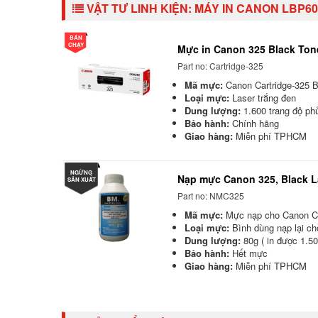
VẬT TƯ LINH KIỆN:
MÁY IN CANON LBP60
BÁN
CHẠY
Mực in Canon 325 Black Tone
Part no: Cartridge-325
Mã mực:
Canon Cartridge-325 B
Loại mực:
Laser trắng đen
Dung lượng:
1.600 trang độ p
Bảo hành:
Chính hãng
Giao hàng:
Miễn phí TPHCM
NGỪNG
Nạp mực Canon 325, Black La
SẢN XUẤT
Part no: NMC325
Mã mực:
Mực nạp cho Canon Car
Loại mực:
Bình dùng nạp lại ch
Dung lượng:
80g ( in được 1.50
Bảo hành:
Hết mực
Giao hàng:
Miễn phí TPHCM