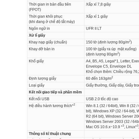
Thời gian in bản đầu tiên
Xấp xỉ 7,8 giây
(FPOT)
Thời gian khôi phục
Xấp xỉ 1 giây
(khi đang ở chế độ tắt máy)
Ngôn ngữ in
UFR II LT
Xử lí giấy
2
Khay nạp giấy (chuẩn)
150 tờ (định lượng 80g/m
)
Khay đỡ bản in
100 tờ (giấy ra úp mặt xuống)
2
(định lượng 80g/m
)
Khổ giấy
A4, B5, A5, Legal*1, Letter, E
Envelope C5, Envelope DL
Khổ chọn thêm: Chiều rộng 76
2
Định lượng giấy
60 đến 163g/m
Loại giấy
Giấy thường, Giấy dày, Giấy tro
Kết nối giao tiếp và phần mềm
Kết nối USB
USB 2.0 tốc độ cao
2
Hệ điều hành tương thích*
Win 8.1 (32 / 64bit), Win 8 (32 /
bit), Windows XP (32 / 64-bit)
R2 (64 bit), Windows Server 200
Windows Server 2003 (32 / 64bi
3
3
Mac OS 10.6.x~10.9 *
, Linux*
Thông số kĩ thuật chung