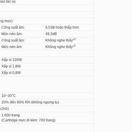
hao tác vụ
ống mực)
Công suất âm:
6,53B hoặc thấp hơn
Mức nén âm:
49,3dB
5
Công suất âm:
Không nghe thấy*
5
Mức nén âm:
Không nghe thấy*
Xấp xỉ 320W
Xấp xỉ 1,8W
Xấp xỉ 0,8W
10~30°C
20% đến 80% RH (không ngưng tụ)
(±2Hz)
1.600 trang
(Cartridge mực đi kèm: 700 trang)