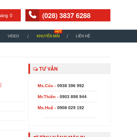
(028) 3837 6288
0
VIDEO
KHUYẾN MÃI
LIÊN HỆ
TƯ VẤN
)
Ms.Cúc -
0938 396 992
Mr.Thiên -
0903 898 944
Ms.Huệ -
0908 029 192