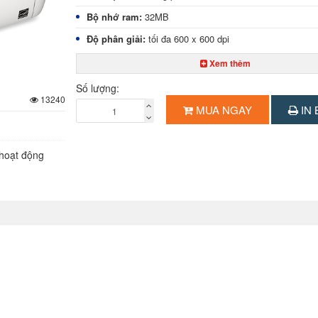
Bộ nhớ ram:
32MB
Độ phân giải:
tối đa 600 x 600 dpi
Khay giấy tiêu chuẩn:
150 tờ x 1 khay
Xem thêm
Khay giấy tay:
01 tờ
Số lượng:
13240
Chuẩn kết nối:
USB 2.0
MUA NGAY
IN 
Công suất khuyến nghị/tháng:
tối đa 1.000 trang
Kích thước:
364 x 249 x 199 mm
hoạt động
Trọng lượng :
5 kg
Mực in sử dụng:
Canon 325 (khoảng 1.500 trang, độ p
Xuất xứ:
Việt Nam (hãng Canon - Nhật Bản)
Bảo hành:
1 năm
Giao hàng:
Miễn phí TP.HCM