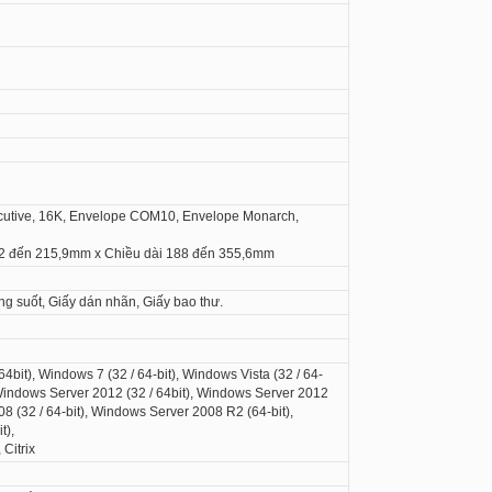
xecutive, 16K, Envelope COM10, Envelope Monarch,
,2 đến 215,9mm x Chiều dài 188 đến 355,6mm
ng suốt, Giấy dán nhãn, Giấy bao thư.
 64bit), Windows 7 (32 / 64-bit), Windows Vista (32 / 64-
, Windows Server 2012 (32 / 64bit), Windows Server 2012
8 (32 / 64-bit), Windows Server 2008 R2 (64-bit),
t),
, Citrix