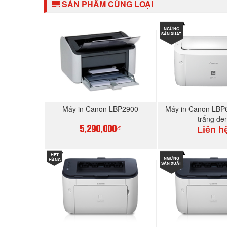
SẢN PHẨM CÙNG LOẠI
NGỪNG
SẢN XUẤT
Máy in Canon LBP2900
Máy in Canon LBP
trắng đe
Liên h
5,290,000₫
HẾT
MUA NGAY
NGỪNG
MUA N
HÀNG
SẢN XUẤT