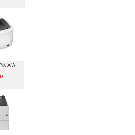
BP6030W
0₫
GAY