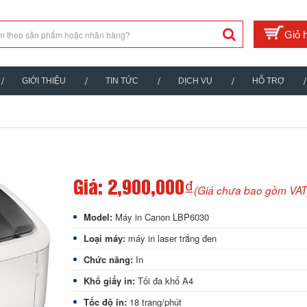
GIỚI THIỆU
TIN TỨC
DỊCH VỤ
HỖ TRỢ
Giá:
2,900,000₫
(Giá chưa bao gồm VAT
Model:
Máy in Canon LBP6030
Loại máy:
máy in laser trắng đen
Chức năng:
In
Khổ giấy in:
Tối đa khổ A4
Tốc độ in:
18 trang/phút