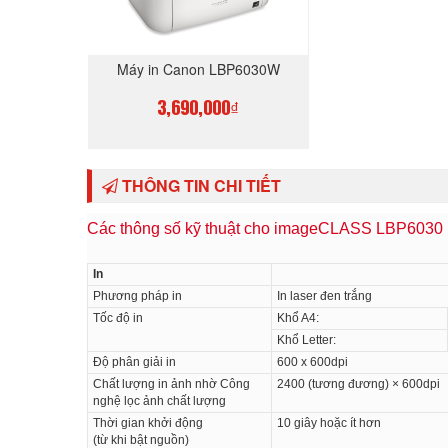
Máy in Canon LBP6030W
3,690,000₫
MUA NGAY
THÔNG TIN CHI TIẾT
Các thông số kỹ thuật cho imageCLASS LBP6030
In
Phương pháp in
In laser đen trắng
Tốc độ in
Khổ A4:
Khổ Letter:
Độ phân giải in
600 x 600dpi
Chất lượng in ảnh nhờ Công
2400 (tương đương) × 600dpi
nghệ lọc ảnh chất lượng
Thời gian khởi động
10 giây hoặc ít hơn
(từ khi bật nguồn)