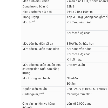
Màn hình điều khiển
2 màn hình LED, 2 phím nhấn t
Dung lượng bộ nhớ
32MB
Kích thước (W x D x H)
364 x 249 x 199mm
Trọng lượng
Xấp xỉ 5,0kg (không bao gồm 
4
Mức ồn*
Khi đang vận hành:
Khi ở chế độ chờ:
Mức tiêu thụ điện tối đa
840W hoặc thấp hơn
Mức tiêu thụ điện trung bình
Khi đang vận hành:
Khi ở chế độ chờ:
Khi tắt máy:
Mức tiêu hao điện chuẩn theo
0,48kWh/tuần
chương trình Ngôi sao năng
lượng
Môi trường vận hành
Nhiệt độ:
Độ ẩm:
Nguồn điện chuẩn
220 - 240V (±10%), 50 / 60Hz 
6
Cartridge mực*
Cartridge mực 325:
Chu trình nhiệm vụ hàng
Lên tới 5.000 trang
7
tháng*