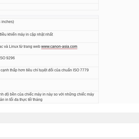
4 inches)
điều khiển máy in cập nhật nhất
ac và Linux từ trang web
www.canon-asia.com
 ISO 9296
 cạnh thấp hơn tiêu chí tuyệt đối của chuẩn ISO 7779
ánh độ bền của chiếc máy in này so với những chiếc máy
n in tối đa thực tế/ tháng