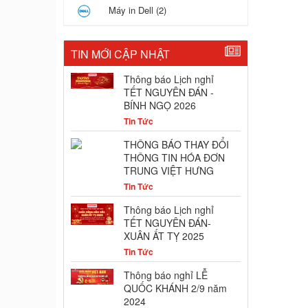
Máy in Dell (2)
TIN MỚI CẬP NHẬT
Thông báo Lịch nghỉ
TẾT NGUYÊN ĐÁN -
BÍNH NGỌ 2026
Tin Tức
THÔNG BÁO THAY ĐỔI
THÔNG TIN HÓA ĐƠN
TRUNG VIỆT HƯNG
Tin Tức
Thông báo Lịch nghỉ
TẾT NGUYÊN ĐÁN-
XUÂN ẤT TỴ 2025
Tin Tức
Thông báo nghỉ LỄ
QUỐC KHÁNH 2/9 năm
2024