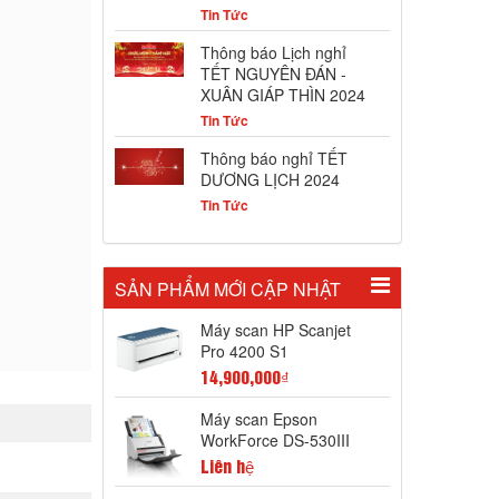
Tin Tức
Thông báo Lịch nghỉ
TẾT NGUYÊN ĐÁN -
XUÂN GIÁP THÌN 2024
Tin Tức
Thông báo nghỉ TẾT
DƯƠNG LỊCH 2024
Tin Tức
SẢN PHẨM MỚI CẬP NHẬT
Máy scan HP Scanjet
Pro 4200 S1
14,900,000₫
Máy scan Epson
WorkForce DS-530III
Liên hệ