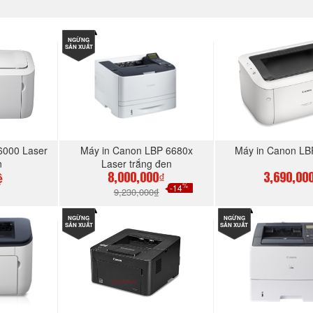
NGỪNG
SẢN XUẤT
6000 Laser
Máy in Canon LBP 6680x
Máy in Canon L
n
Laser trắng đen
ệ
8,000,000₫
3,690,00
%
-14
9,230,000₫
GAY
NGỪNG
MUA NGAY
NGỪNG
MUA N
SẢN XUẤT
SẢN XUẤT