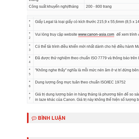
Công suất khuyến nghị/tháng
200 - 800 trang
*
Giấy Legal là loại giấy có kích thước 215,9 x 55,6mm (8,5 x 1
1
*
Vui lòng truy cập website
www.canon-asia.com
để xem trình 
2
*
Có thể tải trình điều khiển mới nhất dành cho hệ điều hành M
3
*
Đã được thử nghiệm theo chuẩn ISO 7779 và thông báo trên
4
*
"Không nghe thấy" nghĩa là mỗi mức nén âm ở vị trí đứng bên
5
*
Dung lượng ống mực tuân theo chuẩn ISO/IEC 19752
6
*
Giá trị dung lượng bản in hàng tháng là phương tiện để so s
7
in laze khác của Canon. Giá trị này không thể hiện số lượng bả
BÌNH LUẬN