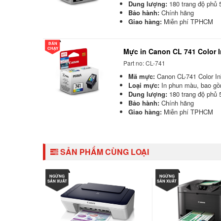
Dung lượng:
180 trang độ phủ
Bảo hành:
Chính hãng
Giao hàng:
Miễn phí TPHCM
BÁN
CHẠY
Mực in Canon CL 741 Color I
Part no: CL-741
Mã mực:
Canon CL-741 Color In
Loại mực:
In phun màu, bao gồ
Dung lượng:
180 trang độ phủ
Bảo hành:
Chính hãng
Giao hàng:
Miễn phí TPHCM
SẢN PHẨM CÙNG LOẠI
NGỪNG
NGỪNG
SẢN XUẤT
SẢN XUẤT