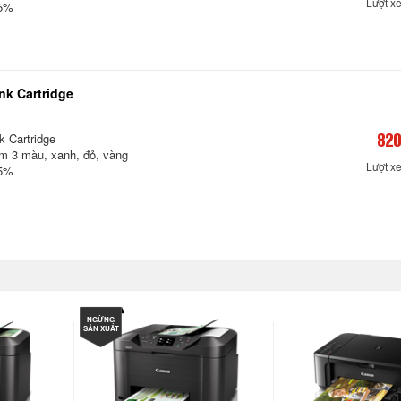
Lượt x
 5%
nk Cartridge
k Cartridge
820
m 3 màu, xanh, đỏ, vàng
Lượt x
 5%
NGỪNG
SẢN XUẤT