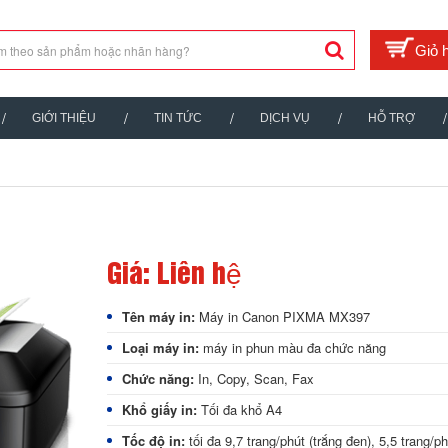
GIỚI THIỆU
TIN TỨC
DỊCH VỤ
HỖ TRỢ
Giá: Liên hệ
Tên máy in:
Máy in Canon PIXMA MX397
Loại máy in:
máy in phun màu đa chức năng
Chức năng:
In, Copy, Scan, Fax
Khổ giấy in:
Tối đa khổ A4
Tốc độ in:
tối đa 9,7 trang/phút (trắng đen), 5,5 trang/p