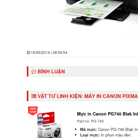
16/06/2014 | 08:56:54
BÌNH LUẬN
VẬT TƯ LINH KIỆN:
MÁY IN CANON PIXMA
BÁN
CHẠY
Mực in Canon PG740 Blak Ink
Part no: PG-740
Mã mực:
Canon PG-740 Blak In
Loại mực:
In phun màu đen