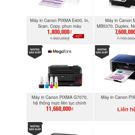
Máy in Canon PIXMA E400, In,
Máy in Canon 
Scan, Copy, phun màu
MB5370, Duplex, Net
In, Scan, Copy, Fa
1,800,000₫
7,600,00
%
-10
màu
1,990,000₫
7,700,000
NGỪNG
MUA NGAY
NGỪNG
MUA N
SẢN XUẤT
SẢN XUẤT
Máy in Canon PIXMA G7070,
Máy in Canon PI
hệ thống mực liên tục chính
hãng
Liên h
11,660,000₫
NGỪNG
MUA NGAY
MUA N
SẢN XUẤT