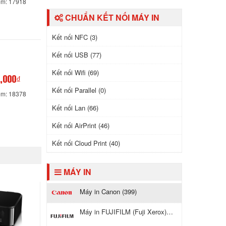
em: 17918
CHUẨN KẾT NỐI MÁY IN
Kết nối NFC (3)
Kết nối USB (77)
Kết nối Wifi (69)
,000₫
Kết nối Parallel (0)
em: 18378
Kết nối Lan (66)
Kết nối AirPrint (46)
Kết nối Cloud Print (40)
MÁY IN
Máy in Canon (399)
Máy in FUJIFILM (Fuji Xerox) (116)