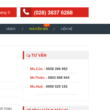
(028) 3837 6288
0
VIDEO
KHUYẾN MÃI
LIÊN HỆ
TƯ VẤN
Ms.Cúc -
0938 396 992
Mr.Thiên -
0903 898 944
Ms.Huệ -
0908 029 192
hút (màu)