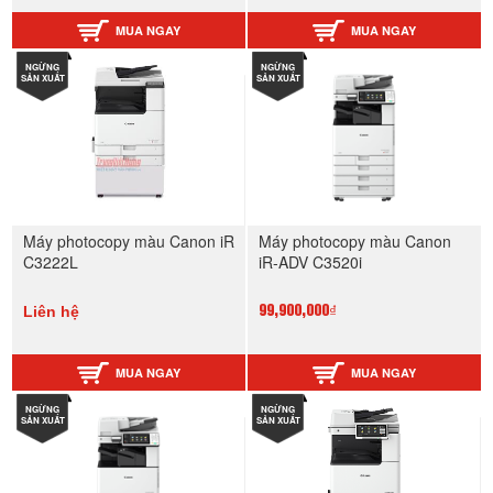
MUA NGAY
MUA NGAY
NGỪNG
NGỪNG
SẢN XUẤT
SẢN XUẤT
Máy photocopy màu Canon iR
Máy photocopy màu Canon
C3222L
iR-ADV C3520i
Liên hệ
99,900,000₫
MUA NGAY
MUA NGAY
NGỪNG
NGỪNG
SẢN XUẤT
SẢN XUẤT