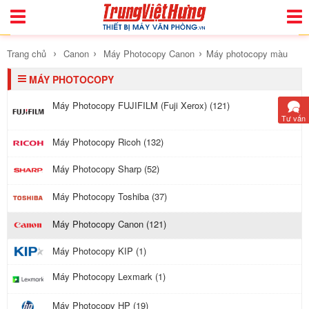
Toggle
Togg
Navigation
Navi
›
›
›
Trang chủ
Canon
Máy Photocopy Canon
Máy photocopy màu
MÁY PHOTOCOPY
Máy Photocopy FUJIFILM (Fuji Xerox) (121)
Tư vấn
Máy Photocopy Ricoh (132)
Máy Photocopy Sharp (52)
Máy Photocopy Toshiba (37)
Máy Photocopy Canon (121)
Máy Photocopy KIP (1)
Máy Photocopy Lexmark (1)
Máy Photocopy HP (19)