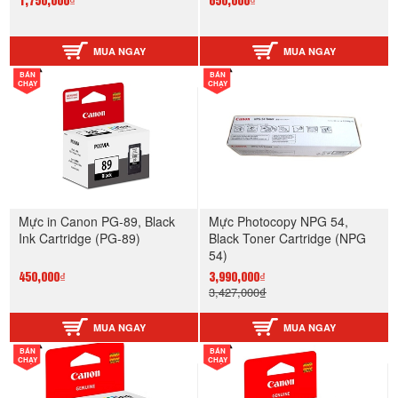
1,750,000₫
650,000₫
MUA NGAY
MUA NGAY
BÁN
BÁN
CHẠY
CHẠY
Mực in Canon PG-89, Black
Mực Photocopy NPG 54,
Ink Cartridge (PG-89)
Black Toner Cartridge (NPG
54)
450,000₫
3,990,000₫
3,427,000₫
MUA NGAY
MUA NGAY
BÁN
BÁN
CHẠY
CHẠY