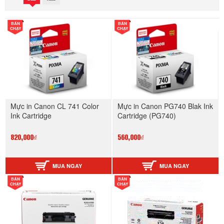
BÁN
BÁN
CHẠY
CHẠY
Mực in Canon CL 741 Color
Mực in Canon PG740 Blak Ink
Ink Cartridge
Cartridge (PG740)
820,000₫
560,000₫
MUA NGAY
MUA NGAY
BÁN
BÁN
CHẠY
CHẠY