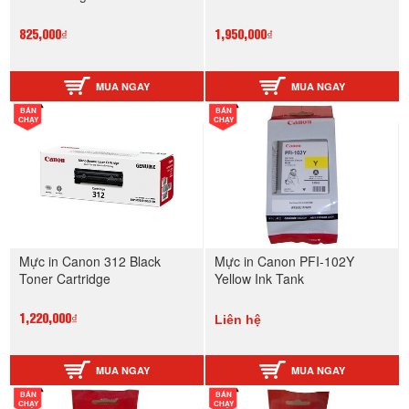
825,000₫
1,950,000₫
MUA NGAY
MUA NGAY
BÁN
BÁN
CHẠY
CHẠY
Mực in Canon 312 Black
Mực in Canon PFI-102Y
Toner Cartridge
Yellow Ink Tank
Liên hệ
1,220,000₫
MUA NGAY
MUA NGAY
BÁN
BÁN
CHẠY
CHẠY