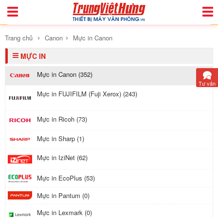
Toggle
Togg
Navigation
Navi
›
›
Trang chủ
Canon
Mực in Canon
MỰC IN
Mực in Canon (352)
Tư vấn
Mực in FUJIFILM (Fuji Xerox) (243)
Mực in Ricoh (73)
Mực in Sharp (1)
Mực in IziNet (62)
Mực in EcoPlus (53)
Mực in Pantum (0)
Mực in Lexmark (0)