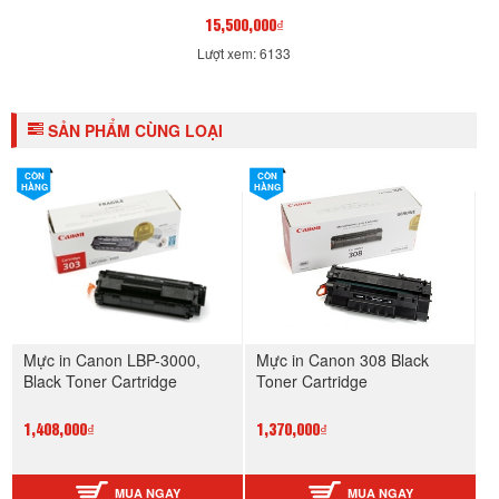
15,500,000₫
Lượt xem: 6133
SẢN PHẨM CÙNG LOẠI
CÒN
CÒN
HÀNG
HÀNG
Mực in Canon LBP-3000,
Mực in Canon 308 Black
Black Toner Cartridge
Toner Cartridge
1,408,000₫
1,370,000₫
MUA NGAY
MUA NGAY