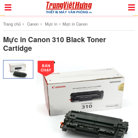
Toggle
Togg
Navigation
Navi
›
›
›
Trang chủ
Canon
Mực in
Mực in Canon
Mực in Canon 310 Black Toner
Cartidge
BÁN
CHẠY