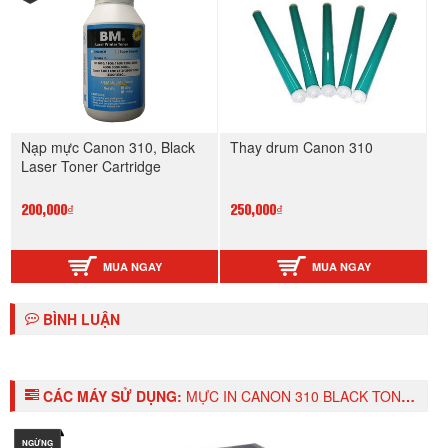
Nạp mực Canon 310, Black
Thay drum Canon 310
Laser Toner Cartridge
200,000₫
250,000₫
MUA NGAY
MUA NGAY
BÌNH LUẬN
CÁC MÁY SỬ DỤNG:
MỰC IN CANON 310 BLACK TONER CARTIDGE
NGỪNG