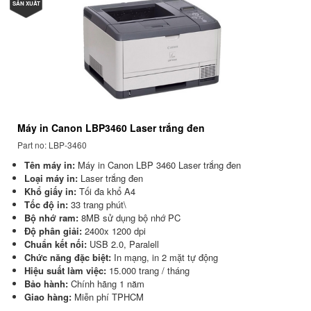
SẢN XUẤT
Máy in Canon LBP3460 Laser trắng đen
Part no: LBP-3460
Tên máy in:
Máy in Canon LBP 3460 Laser trắng đen
Loại máy in:
Laser trắng đen
Khổ giấy in:
Tối đa khổ A4
Tốc độ in:
33 trang phút\
Bộ nhớ ram:
8MB sử dụng bộ nhớ PC
Độ phân giải:
2400x 1200 dpi
Chuẩn kết nối:
USB 2.0, Paralell
Chức năng đặc biệt:
In mạng, in 2 mặt tự động
Hiệu suất làm việc:
15.000 trang / tháng
Bảo hành:
Chính hãng 1 năm
Giao hàng:
Miễn phí TPHCM