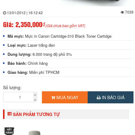
7039
13/01/2012 | 16:12:42
Giá:
2,350,000₫
(Giá chưa bao gồm VAT)
Mã mực:
Mực in Canon Cartridge-310 Black Toner Cartidge
Loại mực:
Laser trắng đen
Dung lượng:
6.000 trang độ phủ 5%
Bảo hành:
Chính hãng
Giao hàng:
Miễn phí TPHCM
Số lượng:
MUA NGAY
IN BÁO GIÁ
SẢN PHẨM TƯƠNG TỰ
HẾT
HÀNG