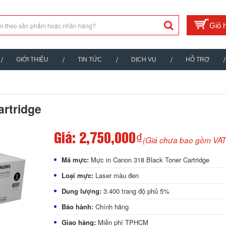
GIỚI THIỆU
TIN TỨC
DỊCH VỤ
HỖ TRỢ
artridge
Giá:
2,750,000₫
(Giá chưa bao gồm VAT
Mã mực:
Mực in Canon 318 Black Toner Cartridge
Loại mực:
Laser màu đen
Dung lượng:
3.400 trang độ phủ 5%
Bảo hành:
Chính hãng
Giao hàng:
Miễn phí TPHCM