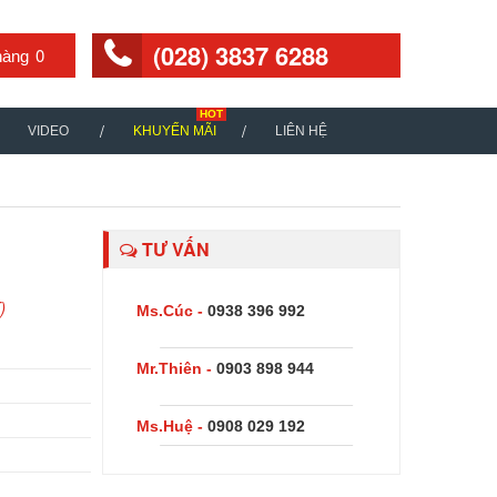
(028) 3837 6288
0
VIDEO
KHUYẾN MÃI
LIÊN HỆ
TƯ VẤN
)
Ms.Cúc -
0938 396 992
Mr.Thiên -
0903 898 944
Ms.Huệ -
0908 029 192