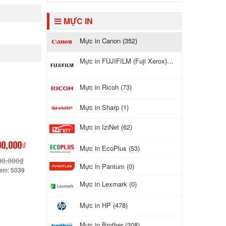
GAY
MỰC IN
Mực in Canon (352)
Mực in FUJIFILM (Fuji Xerox) (243)
Mực in Ricoh (73)
Mực in Sharp (1)
Mực in IziNet (62)
00,000₫
Mực in EcoPlus (53)
00,000₫
Mực in Pantum (0)
xem: 5039
Mực in Lexmark (0)
Mực in HP (478)
Mực in Brother (208)