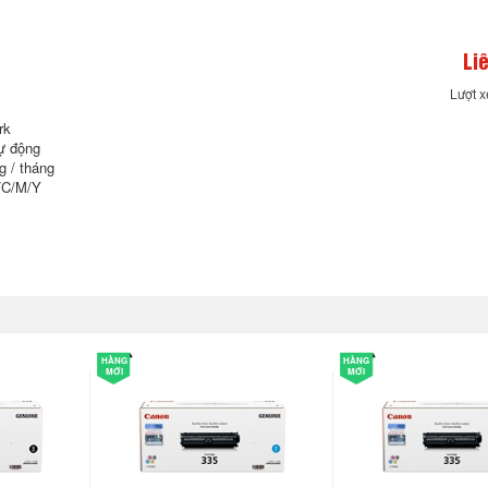
Li
Lượt 
rk
ự động
g / tháng
/C/M/Y
HÀNG
HÀNG
MỚI
MỚI