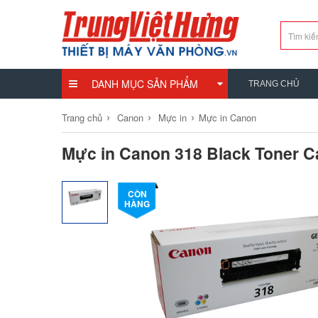
DANH MỤC SẢN PHẨM
TRANG CHỦ
›
›
›
Trang chủ
Canon
Mực in
Mực in Canon
Mực in Canon 318 Black Toner C
CÒN
HÀNG