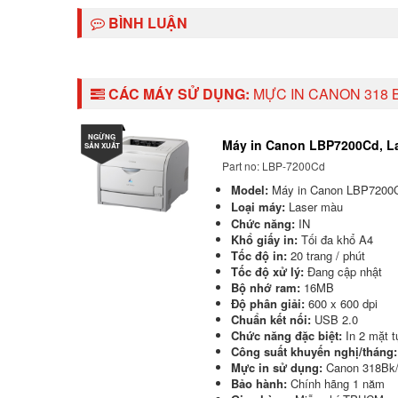
MUA NGAY
MUA N
BÌNH LUẬN
CÁC MÁY SỬ DỤNG:
MỰC IN CANON 318
NGỪNG
Máy in Canon LBP7200Cd, L
SẢN XUẤT
Part no: LBP-7200Cd
Model:
Máy in Canon LBP7200
Loại máy:
Laser màu
Chức năng:
IN
Khổ giấy in:
Tối đa khổ A4
Tốc độ in:
20 trang / phút
Tốc độ xử lý:
Đang cập nhật
Bộ nhớ ram:
16MB
Độ phân giải:
600 x 600 dpi
Chuẩn kết nối:
USB 2.0
Chức năng đặc biệt:
In 2 mặt t
Công suất khuyến nghị/tháng:
Mực in sử dụng:
Canon 318Bk
Bảo hành:
Chính hãng 1 năm