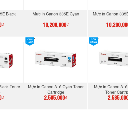
5E Black
Mực in Canon 335E Cyan
Mực in Canon 335
0₫
10,200,000₫
10,200,00
CÒN
CÒN
GAY
MUA NGAY
MUA N
HÀNG
HÀNG
Black Toner
Mực in Canon 316 Cyan Toner
Mực in Canon 316
e
Cartridge
Toner Cartri
0₫
2,585,000₫
2,585,00
GAY
MUA NGAY
MUA N