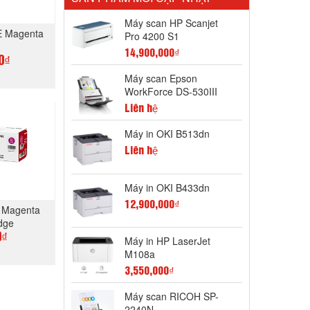
Máy scan HP Scanjet
E Magenta
Pro 4200 S1
14,900,000₫
0₫
Máy scan Epson
WorkForce DS-530III
GAY
Liên hệ
Máy in OKI B513dn
Liên hệ
Máy in OKI B433dn
12,900,000₫
 Magenta
dge
0₫
Máy in HP LaserJet
M108a
3,550,000₫
GAY
Máy scan RICOH SP-
2240N