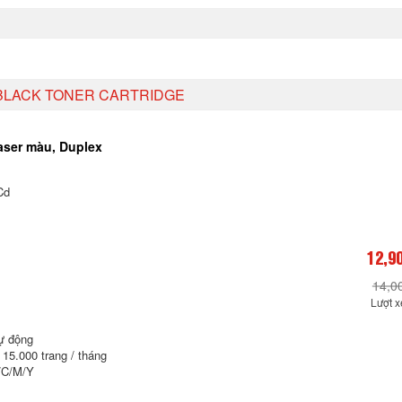
GAY
MUA NGAY
MUA N
 BLACK TONER CARTRIDGE
aser màu, Duplex
Cd
12,9
14,0
Lượt 
ự động
15.000 trang / tháng
/C/M/Y