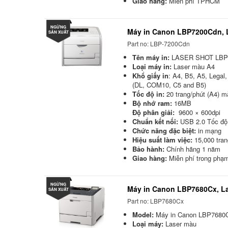
Giao hàng:
Miễn phí TPHCM
NGỪNG
Máy in Canon LBP7200Cdn, L
SẢN XUẤT
Part no: LBP-7200Cdn
Tên máy in:
LASER SHOT LBP
Loại máy in:
Laser màu A4
Khổ giấy in
: A4, B5, A5, Legal
(DL, COM10, C5 and B5)
Tốc độ in:
20 trang/phút (A4) m
Bộ nhớ ram:
16MB
Độ phân giải:
9600 × 600dpi
Chuẩn kết nối:
USB 2.0 Tốc độ 
Chức năng đặc biệt:
in mạng
Hiệu suất làm việc:
15,000 tran
Bảo hành:
Chính hãng 1 năm
Giao hàng:
Miễn phí trong phạ
NGỪNG
Máy in Canon LBP7680Cx, L
SẢN XUẤT
Part no: LBP7680Cx
Model:
Máy in Canon LBP7680
Loại máy:
Laser màu