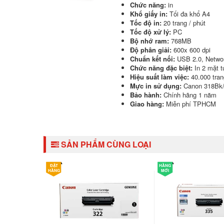
Chức năng:
in
Khổ giấy in:
Tối đa khổ A4
Tốc độ in:
20 trang / phút
Tốc độ xử lý:
PC
Bộ nhớ ram:
768MB
Độ phân giải:
600x 600 dpi
Chuẩn kết nối:
USB 2.0, Netwo
Chức năng đặc biệt:
In 2 mặt t
Hiệu suất làm việc:
40.000 tran
Mực in sử dụng:
Canon 318Bk
Bảo hành:
Chính hãng 1 năm
Giao hàng:
Miễn phí TPHCM
SẢN PHẨM CÙNG LOẠI
ĐẶT
HÀNG
HÀNG
MỚI