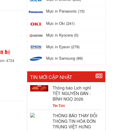
Mực in Panasonic (15)
Mực in Oki (241)
Mực in Kyocera (0)
Mực in Epson (279)
ên hệ
Mực in Samsung (89)
xem: 4724
TIN MỚI CẬP NHẬT
Thông báo Lịch nghỉ
TẾT NGUYÊN ĐÁN -
BÍNH NGỌ 2026
Tin Tức
THÔNG BÁO THAY ĐỔI
THÔNG TIN HÓA ĐƠN
TRUNG VIỆT HƯNG