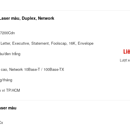
aser màu, Duplex, Network
7200Cdn
, Letter, Executive, Statement, Foolscap, 16K, Envelope
Li
àu/đen trắng
Lượt 
cao, Network 10Base-T / 100Base-TX
g/tháng
m vi TP.HCM
aser màu
Cx