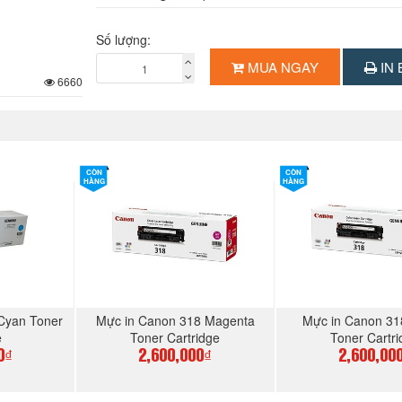
Số lượng:
MUA NGAY
IN 
6660
CÒN
CÒN
HÀNG
HÀNG
Cyan Toner
Mực in Canon 318 Magenta
Mực in Canon 31
e
Toner Cartridge
Toner Cartri
0₫
2,600,000₫
2,600,00