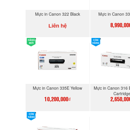
Mực in Canon 322 Black
Mực in Canon 33
Liên hệ
8,990,00
HÀNG
CÒN
MUA NGAY
MUA N
MỚI
HÀNG
Mực in Canon 335E Yellow
Mực in Canon 316 
Cartridg
10,200,000₫
2,650,00
CÒN
MUA NGAY
MUA N
HÀNG