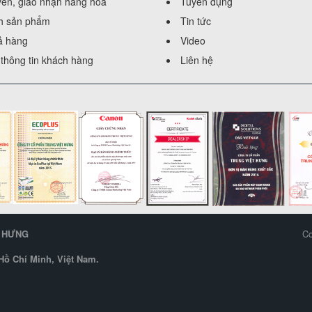
yển, giao nhận hàng hóa
Tuyển dụng
h sản phẩm
Tin tức
rả hàng
Video
thông tin khách hàng
Liên hệ
T HƯNG
Co
ồ Chí Minh, Việt Nam.