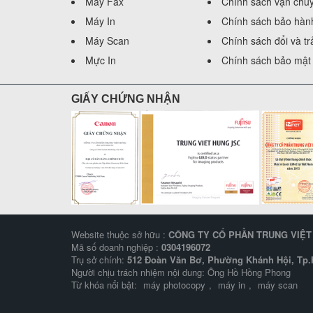
Máy Fax
Chính sách vận chu
Máy In
Chính sách bảo hàn
Máy Scan
Chính sách đổi và t
Mực In
Chính sách bảo mật 
GIẤY CHỨNG NHẬN
Website thuộc sở hữu :
CÔNG TY CỔ PHẦN TRUNG VIỆ
Mã số doanh nghiệp :
0304196072
Trụ sở chính:
512 Đoàn Văn Bơ, Phường Khánh Hội, Tp.H
Người chịu trách nhiệm nội dung: Ông Hồ Hồng Phong
Từ khóa nổi bật:
máy photocopy
,
máy in
,
máy scan