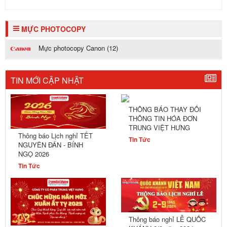
MỰC PHOTOCOPY
Mực photocopy Canon (12)
TIN MỚI CẬP NHẬT
THÔNG BÁO THAY ĐỔI
THÔNG TIN HÓA ĐƠN
TRUNG VIỆT HƯNG
Thông báo Lịch nghỉ TẾT
Tin Tức
NGUYÊN ĐÁN - BÍNH
NGỌ 2026
Tin Tức
Thông báo nghỉ LỄ QUỐC