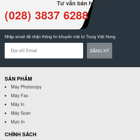
Tư vấn bán hàng
(028) 3837 6288
Nhập email để nhận thông tin khuyến mãi từ Trung Việt Hưng
ĐĂNG KÝ
SẢN PHẨM
Máy Photocopy
Máy Fax
Máy In
Máy Scan
Mực In
CHÍNH SÁCH