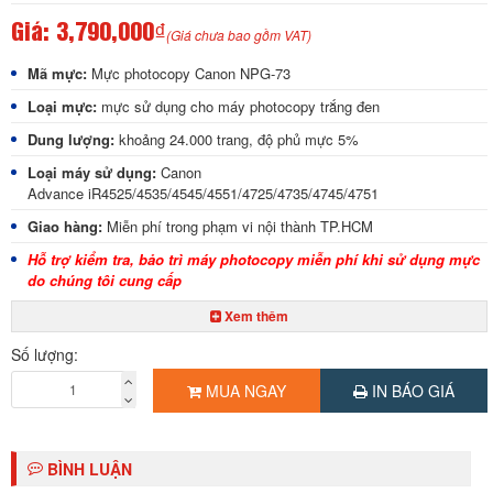
Giá:
3,790,000₫
(Giá chưa bao gồm VAT)
Mã mực:
Mực photocopy Canon NPG-73
Loại mực:
mực sử dụng cho máy photocopy trắng đen
Dung lượng:
khoảng 24.000 trang, độ phủ mực 5%
Loại máy sử dụng:
Canon
Advance iR4525/4535/4545/4551/4725/4735/4745/4751
Giao hàng:
Miễn phí trong phạm vi nội thành TP.HCM
Hỗ trợ kiểm tra, bảo trì máy photocopy miễn phí khi sử dụng mực
do chúng tôi cung cấp
Xem thêm
Số lượng:
MUA NGAY
IN BÁO GIÁ
BÌNH LUẬN