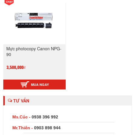
CHẠY
Mực photocopy Canon NPG-
90
3,500,000₫
MUA NGAY
TƯ VẤN
Ms.Cúc -
0938 396 992
Mr.Thiên -
0903 898 944