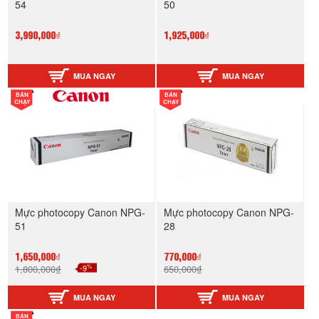
54
50
3,990,000₫
1,925,000₫
MUA NGAY
MUA NGAY
BÁN
BÁN
CHẠY
CHẠY
Mực photocopy Canon NPG-
Mực photocopy Canon NPG-
51
28
1,650,000₫
770,000₫
%
1,800,000₫
-9
650,000₫
MUA NGAY
MUA NGAY
BÁN