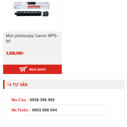
Mực photocopy Canon NPG-
90
3,500,000₫
MUA NGAY
TƯ VẤN
Ms.Cúc -
0938 396 992
Mr.Thiên -
0903 898 944