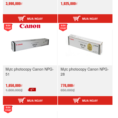
3,990,000₫
1,925,000₫
MUA NGAY
MUA NGAY
BÁN
BÁN
CHẠY
CHẠY
Mực photocopy Canon NPG-
Mực photocopy Canon NPG-
51
28
1,650,000₫
770,000₫
%
1,800,000₫
-9
650,000₫
MUA NGAY
MUA NGAY
BÁN
CHẠY