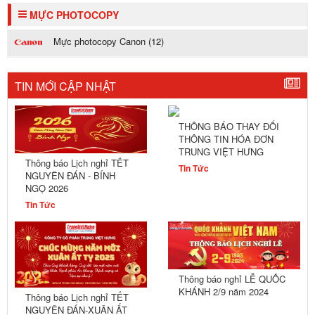
MỰC PHOTOCOPY
Mực photocopy Canon (12)
TIN MỚI CẬP NHẬT
THÔNG BÁO THAY ĐỔI
THÔNG TIN HÓA ĐƠN
TRUNG VIỆT HƯNG
Thông báo Lịch nghỉ TẾT
Tin Tức
NGUYÊN ĐÁN - BÍNH
NGỌ 2026
Tin Tức
Thông báo nghỉ LỄ QUỐC
KHÁNH 2/9 năm 2024
Thông báo Lịch nghỉ TẾT
NGUYÊN ĐÁN-XUÂN ẤT