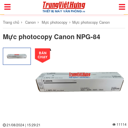
Toggle
Togg
Navigation
Navi
›
›
›
Trang chủ
Canon
Mực photocopy
Mực photocopy Canon
Mực photocopy Canon NPG-84
BÁN
CHẠY
11114
21/08/2024 | 15:29:21