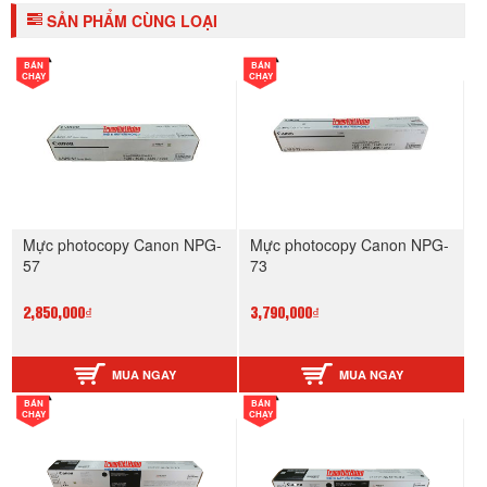
SẢN PHẨM CÙNG LOẠI
BÁN
BÁN
CHẠY
CHẠY
Mực photocopy Canon NPG-
Mực photocopy Canon NPG-
57
73
2,850,000₫
3,790,000₫
MUA NGAY
MUA NGAY
BÁN
BÁN
CHẠY
CHẠY