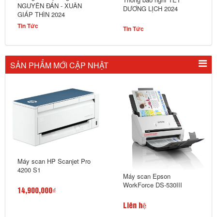
NGUYÊN ĐÁN - XUÂN
DƯƠNG LỊCH 2024
GIÁP THÌN 2024
Tin Tức
Tin Tức
SẢN PHẨM MỚI CẬP NHẬT
Máy scan HP Scanjet Pro
4200 S1
Máy scan Epson
WorkForce DS-530III
14,900,000₫
Liên hệ