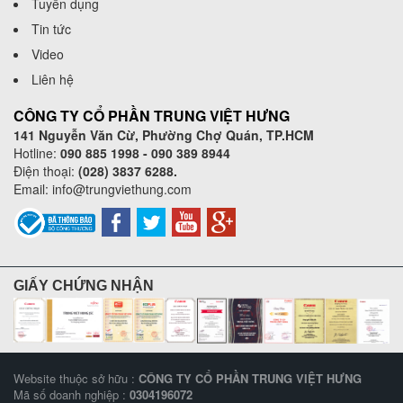
Tuyển dụng
Tin tức
Video
Liên hệ
CÔNG TY CỔ PHẦN TRUNG VIỆT HƯNG
141 Nguyễn Văn Cừ, Phường Chợ Quán, TP.HCM
Hotline:
090 885 1998 - 090 389 8944
Điện thoại:
(028) 3837 6288.
Email:
info@trungviethung.com
GIẤY CHỨNG NHẬN
Website thuộc sở hữu :
CÔNG TY CỔ PHẦN TRUNG VIỆT HƯNG
Mã số doanh nghiệp :
0304196072