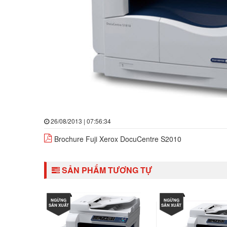
26/08/2013 | 07:56:34
Brochure Fuji Xerox DocuCentre S2010
SẢN PHẨM TƯƠNG TỰ
NGỪNG
NGỪNG
SẢN XUẤT
SẢN XUẤT