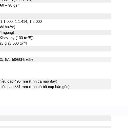
 60 – 90 gsm
 1:1.000, 1:1.414, 1:2.000
mỗi bước)
4 ngang)
 Khay tay (100 tờ
*5
))
ay giấy 500 tờ
*4
0%, 8A, 50/60Hz±3%
hiều cao 496 mm (tính cả nắp đậy)
hiều cao 581 mm (tính cả bộ nạp bản gốc)