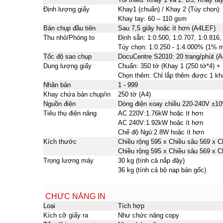
Định lượng giấy
Khay1 (chuẩn) / Khay 2 (Tùy chọn):
Khay tay: 60 – 110 gsm
Bản chụp đầu tiên
Sau 7,5 giây hoặc ít hơn (A4LEF)
Thu nhỏ/Phóng to
Định sẵn:
1:0.500, 1:0.707, 1:0.816,
Tùy chọn:
1:0.250 - 1:4.000% (1% 
Tốc độ sao chụp
DocuCentre S2010: 20 trang/phút (A
Dung lượng giấy
Chuẩn:
350 tờ (Khay 1 (250 tờ
*4
) +
Chọn thêm: Chỉ lắp thêm được 1 kh
Nhân bản
1 - 999
Khay chứa bản chụp/in
250 tờ (A4)
Nguồn điện
Dòng điện xoay chiều 220-240V ±1
Tiêu thụ điện năng
AC 220V:1.76kW hoặc ít hơn
AC 240V:1.92kW hoặc ít hơn
Chế độ Ngủ:2.8W hoặc ít hơn
Kích thước
Chiều rộng 595 x Chiều sâu 569 x C
Chiều rộng 595 x Chiều sâu 569 x C
Trọng lượng máy
30 kg (tính cả nắp đậy)
36 kg (tính cả bộ nạp bản gốc)
CHỨC NĂNG IN
Loại
Tích hợp
Kích cỡ giấy ra
Như chức năng copy