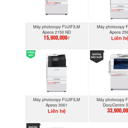
Máy photocopy FUJIFILM
Máy photocopy 
Apeos 2150 ND
Apeos 25
Liên h
15,900,000₫
HÀNG
MUA NGAY
NGỪNG
MUA N
MỚI
SẢN XUẤT
Máy photocopy FUJIFILM
Máy photocopy F
Apeos 3061
DocuCentre 
Liên hệ
33,900,0
NGỪNG
MUA NGAY
MUA N