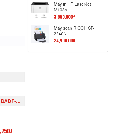
Máy in HP LaserJet
M108a
3,550,000₫
Máy scan RICOH SP-
2240N
24,900,000₫
DUPLEX
,750₫