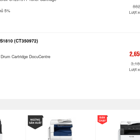
882
phủ 5%
Lượt 
 S1810 (CT350972)
2,65
 Drum Cartridge DocuCentre
3,18
Lượt 
BÁN
NGỪNG
CHẠY
SẢN XUẤT