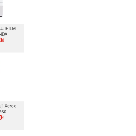
UJIFILM
 NDA
0₫
GAY
ji Xerox
560
0₫
GAY