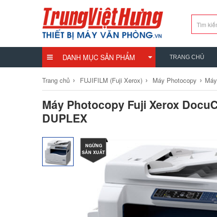
DANH MỤC SẢN PHẨM
TRANG CHỦ
›
›
›
Trang chủ
FUJIFILM (Fuji Xerox)
Máy Photocopy
Máy
Máy Photocopy Fuji Xerox Docu
DUPLEX
NGỪNG
SẢN XUẤT