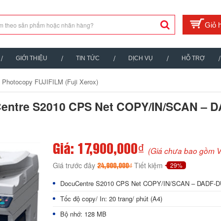
GIỚI THIỆU
TIN TỨC
DỊCH VỤ
HỖ TRỢ
 Photocopy FUJIFILM (Fuji Xerox)
Centre S2010 CPS Net COPY/IN/SCAN – 
Giá: 17,900,000₫
(Giá chưa bao gồm V
Giá trước đây
Tiết kiệm
29%
24,900,000₫
DocuCentre S2010 CPS Net COPY/IN/SCAN – DADF-
Tốc độ copy/ In: 20 trang/ phút (A4)
Bộ nhớ: 128 MB