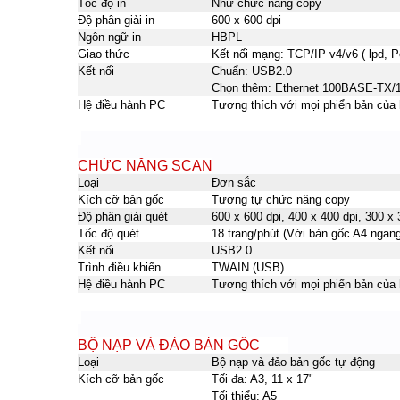
Tốc độ in
Như chức năng copy
Độ phân giải in
600 x 600 dpi
Ngôn ngữ in
HBPL
Giao thức
Kết nối mạng: TCP/IP v4/v6 ( lpd, P
Kết nối
Chuẩn: USB2.0
Chọn thêm: Ethernet 100BASE-TX
Hệ điều hành PC
Tương thích với mọi phiển bản của
CHỨC NĂNG SCAN
Loại
Đơn sắc
Kích cỡ bản gốc
Tương tự chức năng copy
Độ phân giải quét
600 x 600 dpi, 400 x 400 dpi, 300 x 
Tốc độ quét
18 trang/phút (Với bản gốc A4 ngang
Kết nối
USB2.0
Trình điều khiển
TWAIN (USB)
Hệ điều hành PC
Tương thích với mọi phiển bản của
BỘ NẠP VÀ ĐẢO BẢN GỐC
Loại
Bộ nạp và đảo bản gốc tự động
Kích cỡ bản gốc
Tối đa: A3, 11 x 17"
Tối thiểu: A5