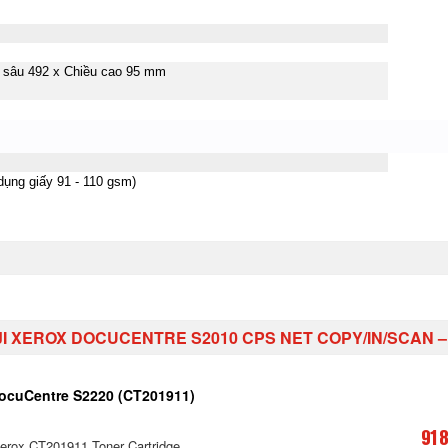
u sâu 492 x Chiều cao 95 mm
dụng giấy 91 - 110 gsm)
XEROX DOCUCENTRE S2010 CPS NET COPY/IN/SCAN – DADF-
ocuCentre S2220 (CT201911)
918
erox CT201911 Toner Cartridge