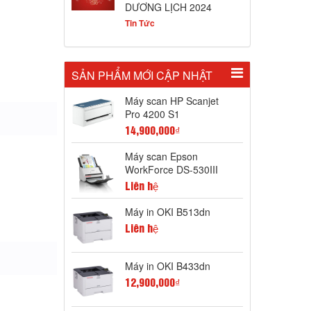
DƯƠNG LỊCH 2024
Tin Tức
SẢN PHẨM MỚI CẬP NHẬT
Máy scan HP Scanjet
Pro 4200 S1
14,900,000₫
Máy scan Epson
WorkForce DS-530III
Liên hệ
Máy in OKI B513dn
Liên hệ
Máy in OKI B433dn
12,900,000₫