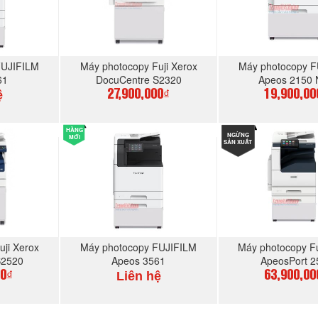
FUJIFILM
Máy photocopy Fuji Xerox
Máy photocopy F
61
DocuCentre S2320
Apeos 2150
ệ
27,900,000₫
19,900,00
HÀNG
GAY
MUA NGAY
NGỪNG
MUA N
MỚI
SẢN XUẤT
uji Xerox
Máy photocopy FUJIFILM
Máy photocopy Fu
S2520
Apeos 3561
ApeosPort 2
Liên hệ
00₫
63,900,00
GAY
MUA NGAY
MUA N