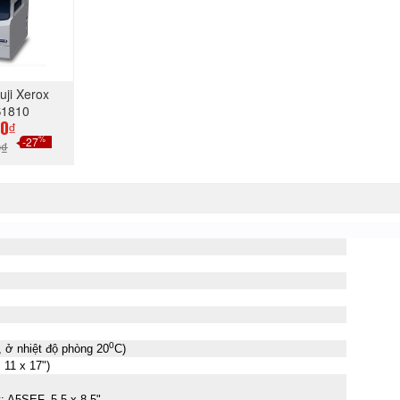
uji Xerox
S1810
ADF/DUPLEX)
00₫
%
-27
0₫
GAY
0
, ở nhiệt độ phòng 20
C)
 11 x 17")
y: A5SEF, 5.5 x 8.5"