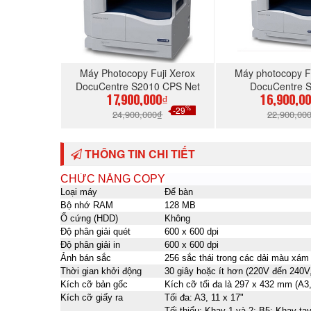
Máy Photocopy Fuji Xerox
Máy photocopy F
DocuCentre S2010 CPS Net
DocuCentre 
COPY/IN/SCAN – DADF-
(COPY/IN/SCAN/D
17,900,000₫
16,900,0
%
-29
DUPLEX
24,900,000₫
22,900,00
MUA NGAY
MUA N
THÔNG TIN CHI TIẾT
CHỨC NĂNG COPY
Loại máy
Để bàn
Bộ nhớ RAM
128 MB
Ổ cứng (HDD)
Không
Độ phân giải quét
600 x 600 dpi
Độ phân giải in
600 x 600 dpi
Ảnh bán sắc
256 sắc thái trong các dải màu xám
Thời gian khởi động
30 giây hoặc ít hơn (220V đến 240V
Kích cỡ bản gốc
Kích cỡ tối đa là 297 x 432 mm (A3,
Kích cỡ giấy ra
Tối đa: A3, 11 x 17"
Tối thiểu: Khay 1 và 2: B5; Khay ta