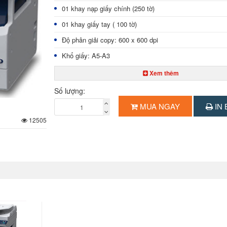
01 khay nạp giấy chính (250 tờ)
01 khay giấy tay ( 100 tờ)
Độ phân giải copy: 600 x 600 dpi
Khổ giấy: A5-A3
Sao chụp liên tục: 999 tờ
Xem thêm
Phóng to/ thu nhỏ: 25% - 400% ( tăng giảm từng 1%)
Số lượng:
Bộ nạp & đảo bản gốc tự động (DADF) – Có sẵn
MUA NGAY
IN 
Bộ đảo bản sao tự động (Duplex)
12505
Chuẩn kết nối: USB2.0, Ethernet 10/100Base –TX
Scan đen trắng qua cổng USB