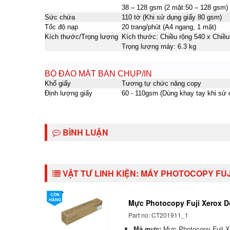
38 – 128 gsm (2 mặt:50 – 128 gsm)
Sức chứa
110 tờ (Khi sử dụng giấy 80 gsm)
Tốc độ nạp
20 trang/phút (A4 ngang, 1 mặt)
Kích thước/Trọng lượng
Kích thước: Chiều rộng 540 x Chiề
Trọng lượng máy: 6.3 kg
BỘ ĐẢO MẶT BẢN CHỤP/IN
Khổ giấy
Tương tự chức năng copy
Định lượng giấy
60 - 110gsm (Dùng khay tay khi sử 
BÌNH LUẬN
VẬT TƯ LINH KIỆN:
MÁY PHOTOCOPY FUJI 
CÒN
HÀNG
Mực Photocopy Fuji Xerox D
Part no: CT201911_1
Mã mực:
Mực Photocopy Fuji X