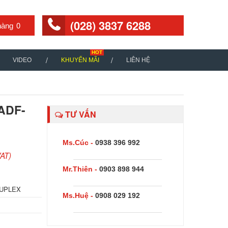
(028) 3837 6288
0
VIDEO
KHUYẾN MÃI
LIÊN HỆ
DADF-
TƯ VẤN
Ms.Cúc -
0938 396 992
AT)
Mr.Thiên -
0903 898 944
DUPLEX
Ms.Huệ -
0908 029 192