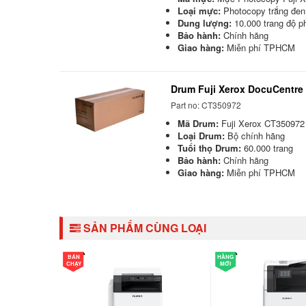
Loại mực:
Photocopy trắng đen
Dung lượng:
10.000 trang độ 
Bảo hành:
Chính hãng
Giao hàng:
Miễn phí TPHCM
Drum Fuji Xerox DocuCentre
Part no: CT350972
Mã Drum:
Fuji Xerox CT350972
Loại Drum:
Bộ chính hãng
Tuổi thọ Drum:
60.000 trang
Bảo hành:
Chính hãng
Giao hàng:
Miễn phí TPHCM
SẢN PHẨM CÙNG LOẠI
BÁN
HÀNG
CHẠY
MỚI