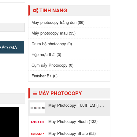
TÍNH NĂNG
Máy photocopy trắng đen (86)
Máy photocopy màu (35)
Drum bộ photocopy (0)
BÁO GIÁ
Hộp mực thải (0)
iấy
110 tờ
)
Cụm sấy Photocopy (0)
Finisher B1 (0)
MÁY PHOTOCOPY
Máy Photocopy FUJIFILM (Fuji Xerox) (121)
 hiển thị
tử, quét 1 lần
Máy Photocopy Ricoh (132)
Máy Photocopy Sharp (52)