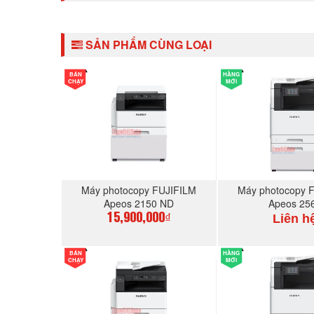
SẢN PHẨM CÙNG LOẠI
BÁN
HÀNG
CHẠY
MỚI
Máy photocopy FUJIFILM
Máy photocopy 
Apeos 2150 ND
Apeos 25
Liên h
15,900,000₫
BÁN
HÀNG
MUA NGAY
MUA N
CHẠY
MỚI