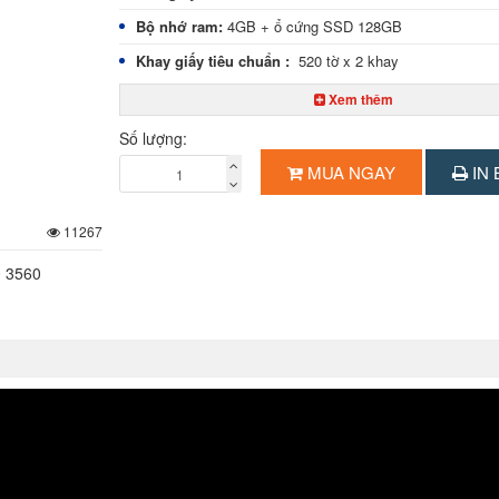
Bộ nhớ ram:
4GB + ổ cứng SSD 128GB
Khay giấy tiêu chuẩn
:
520 tờ x 2 khay
Khay giấy tay
:
96 tờ
Xem thêm
Độ phân giải:
tối đa 1.200 x 1.200 dpi
Số lượng:
Phóng to – thu nhỏ:
25% - 400%
MUA NGAY
IN 
Bộ nạp và đảo mặt bản gốc:
có sẵn (khả năng chứa g
11267
Bộ đảo bản sao:
có sẵn
Chức năng in:
in qua mạng nội bộ
0 3560
Chức năng scan:
scan màu, scan to email - folder
Tốc độ scan lên đến 55 trang/phút (A4).
Chuẩn kết nối:
USB 3.0, ethernet 10/100/1000
Chức năng đặc biệt:
Màn hình LCD màu cảm ứng 7 inch
Tiếng Việt, in - copy - scan 2 mặt tự động, chia bộ điện 
sao chụp nhiều lần, scan to email/mailbox/PC/Server
Kích thước:
590 x 659 x 962 mm.
Trọng lượng:
65 kg