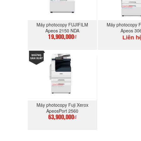
Máy photocopy FUJIFILM
Máy photocopy 
Apeos 2150 NDA
Apeos 30
Liên h
19,900,000₫
NGỪNG
MUA NGAY
MUA N
SẢN XUẤT
Máy photocopy Fuji Xerox
ApeosPort 2560
63,900,000₫
MUA NGAY