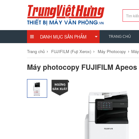
DANH MỤC SẢN PHẨM
TRANG CHỦ
›
›
›
Trang chủ
FUJIFILM (Fuji Xerox)
Máy Photocopy
Máy
Máy photocopy FUJIFILM Apeos
NGỪNG
SẢN XUẤT