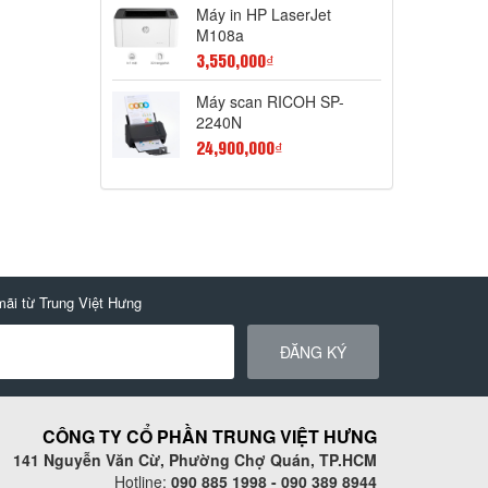
Máy in HP LaserJet
M108a
3,550,000₫
Máy scan RICOH SP-
2240N
24,900,000₫
mãi từ Trung Việt Hưng
ĐĂNG KÝ
CÔNG TY CỔ PHẦN TRUNG VIỆT HƯNG
141 Nguyễn Văn Cừ, Phường Chợ Quán, TP.HCM
Hotline:
090 885 1998 - 090 389 8944