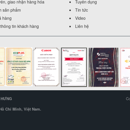
yển, giao nhận hàng hóa
Tuyển dụng
h sản phẩm
Tin tức
rả hàng
Video
thông tin khách hàng
Liên hệ
T HƯNG
Co
ồ Chí Minh, Việt Nam.