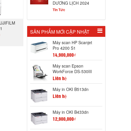
DƯƠNG LỊCH 2024
Tin Tức
UJIFILM
61
SẢN PHẨM MỚI CẬP NHẬT
ệ
Máy scan HP Scanjet
Pro 4200 S1
GAY
14,900,000₫
Máy scan Epson
WorkForce DS-530III
Liên hệ
Máy in OKI B513dn
Liên hệ
Máy in OKI B433dn
12,900,000₫