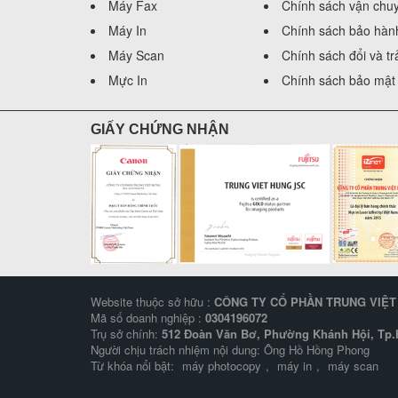
Máy Fax
Chính sách vận chu
Máy In
Chính sách bảo hàn
Máy Scan
Chính sách đổi và t
Mực In
Chính sách bảo mật 
GIẤY CHỨNG NHẬN
Website thuộc sở hữu :
CÔNG TY CỔ PHẦN TRUNG VIỆ
Mã số doanh nghiệp :
0304196072
Trụ sở chính:
512 Đoàn Văn Bơ, Phường Khánh Hội, Tp.H
Người chịu trách nhiệm nội dung: Ông Hồ Hồng Phong
Từ khóa nổi bật:
máy photocopy
,
máy in
,
máy scan