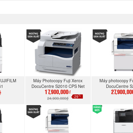
NGỪNG
NGỪNG
SẢN XUẤT
SẢN XUẤT
FUJIFILM
Máy Photocopy Fuji Xerox
Máy photocopy Fu
61
DocuCentre S2010 CPS Net
DocuCentre S
COPY/IN/SCAN – DADF-
ệ
17,900,000₫
27,900,00
%
-29
DUPLEX
24,900,000₫
HÀNG
GAY
NGỪNG
MUA NGAY
MUA N
MỚI
SẢN XUẤT