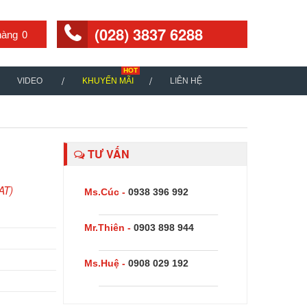
(028) 3837 6288
0
VIDEO
KHUYẾN MÃI
LIÊN HỆ
TƯ VẤN
AT)
Ms.Cúc -
0938 396 992
0
Mr.Thiên -
0903 898 944
Ms.Huệ -
0908 029 192