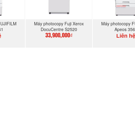
FUJIFILM
Máy photocopy Fuji Xerox
Máy photocopy F
61
DocuCentre S2520
Apeos 35
ệ
Liên h
33,900,000₫
GAY
MUA NGAY
MUA N