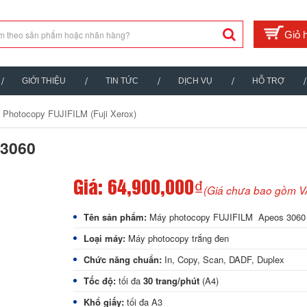
GIỚI THIỆU
TIN TỨC
DỊCH VỤ
HỖ TRỢ
 Photocopy FUJIFILM (Fuji Xerox)
 3060
Giá:
64,900,000₫
(Giá chưa bao gồm V
Tên sản phẩm:
Máy photocopy FUJIFILM Apeos 306
Loại máy:
Máy photocopy trắng đen
Chức năng chuẩn:
In, Copy, Scan, DADF, Duplex
Tốc độ:
tối đa
30 trang/phút
(A4)
Khổ giấy:
tối đa A3