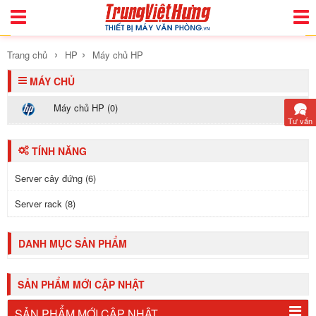
Toggle
Togg
Navigation
Navi
›
›
Trang chủ
HP
Máy chủ HP
MÁY CHỦ
Máy chủ HP (0)
Tư vấn
TÍNH NĂNG
Server cây đứng (6)
Server rack (8)
DANH MỤC SẢN PHẨM
SẢN PHẨM MỚI CẬP NHẬT
SẢN PHẨM MỚI CẬP NHẬT