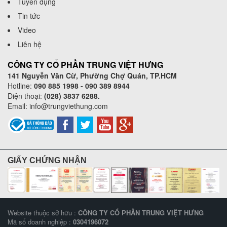
Tuyển dụng
Tin tức
Video
Liên hệ
CÔNG TY CỔ PHẦN TRUNG VIỆT HƯNG
141 Nguyễn Văn Cừ, Phường Chợ Quán, TP.HCM
Hotline:
090 885 1998 - 090 389 8944
Điện thoại:
(028) 3837 6288.
Email:
info@trungviethung.com
GIẤY CHỨNG NHẬN
Website thuộc sở hữu :
CÔNG TY CỔ PHẦN TRUNG VIỆT HƯNG
Mã số doanh nghiệp :
0304196072