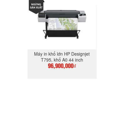
NGỪNG
MUA NGAY
MUA N
SẢN XUẤT
Máy in khổ lớn HP Designjet
T795, khổ A0 44 inch
96,900,000₫
MUA NGAY