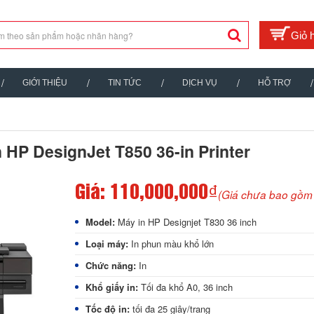
GIỚI THIỆU
TIN TỨC
DỊCH VỤ
HỖ TRỢ
 HP DesignJet T850 36-in Printer
Giá:
110,000,000₫
(Giá chưa bao gồm
Model:
Máy in HP Designjet T830 36 inch
Loại máy:
In phun màu khổ lớn
Chức năng:
In
Khổ giấy in:
Tối đa khổ A0, 36 inch
Tốc độ in:
tối đa 25 giây/trang