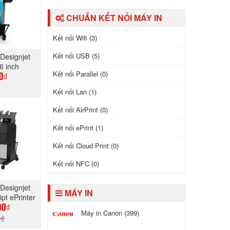
CHUẨN KẾT NỐI MÁY IN
Kết nối Wifi (3)
Kết nối USB (5)
Designjet
6 inch
Kết nối Parallel (0)
0₫
Kết nối Lan (1)
GAY
Kết nối AirPrint (0)
Kết nối ePrint (1)
Kết nối Cloud Print (0)
Kết nối NFC (0)
Designjet
MÁY IN
pt ePrinter
)
00₫
Máy in Canon (399)
0₫