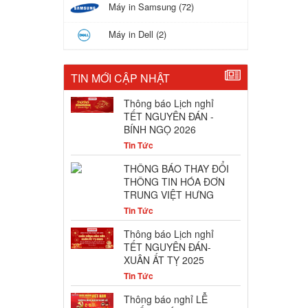
Máy in Samsung (72)
Máy in Dell (2)
TIN MỚI CẬP NHẬT
Thông báo Lịch nghỉ
TẾT NGUYÊN ĐÁN -
BÍNH NGỌ 2026
Tin Tức
THÔNG BÁO THAY ĐỔI
THÔNG TIN HÓA ĐƠN
TRUNG VIỆT HƯNG
Tin Tức
Thông báo Lịch nghỉ
TẾT NGUYÊN ĐÁN-
XUÂN ẤT TỴ 2025
Tin Tức
Thông báo nghỉ LỄ