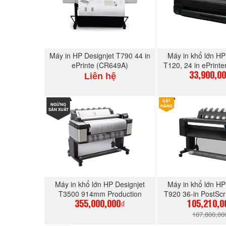
Máy in HP Designjet T790 44 in
Máy in khổ lớn HP
ePrinte (CR649A)
T120, 24 in ePrint
Liên hệ
33,900,0
ĐẶT
NGỪNG
MUA NGAY
MUA N
HÀNG
SẢN XUẤT
Máy in khổ lớn HP Designjet
Máy in khổ lớn HP
T3500 914mm Production
T920 36-in PostScri
eMFP (B9E24B)
(CR355A
355,000,000₫
105,210,0
107,800,00