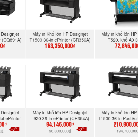
 Designjet
Máy in Khổ lớn HP Designjet
Máy in khổ lớn HP 
er (CQ891A)
T1500 36-in ePrinter (CR356A)
T520, khổ A0 3
00₫
163,350,000₫
72,846,00
GAY
MUA NGAY
MUA N
 Designjet
Máy in khổ lớn HP Designjet
Máy in khổ lớn HP 
pt ePrinter
T920 36-in ePrinter (CR354A)
T1500 36-in PostScri
)
(CR357A
00₫
94,146,000₫
210,900,0
%
%
-3
-3
0₫
96,800,000₫
194,700,00