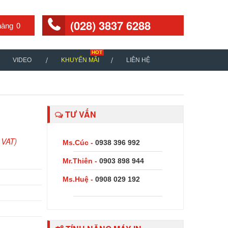
(028) 3837 6288
0
VIDEO
KHUYẾN MÃI
LIÊN HỆ
TƯ VẤN
 VAT)
Ms.Cúc -
0938 396 992
Mr.Thiên -
0903 898 944
Ms.Huệ -
0908 029 192