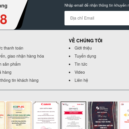
àng
Nhập email để nhận thông tin khuyến 
88
VỀ CHÚNG TÔI
ức thanh toán
Giới thiệu
yển, giao nhận hàng hóa
Tuyển dụng
h sản phẩm
Tin tức
rả hàng
Video
thông tin khách hàng
Liên hệ