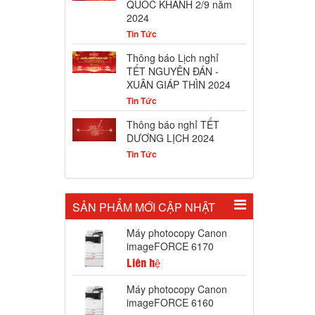
QUỐC KHÁNH 2/9 năm
2024
Tin Tức
Thông báo Lịch nghỉ
TẾT NGUYÊN ĐÁN -
XUÂN GIÁP THÌN 2024
Tin Tức
Thông báo nghỉ TẾT
DƯƠNG LỊCH 2024
Tin Tức
SẢN PHẨM MỚI CẬP NHẬT
Máy photocopy Canon
imageFORCE 6170
Liên hệ
Máy photocopy Canon
imageFORCE 6160