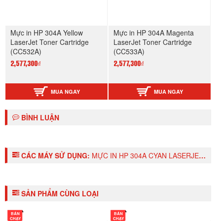
Mực in HP 304A Yellow
Mực in HP 304A Magenta
LaserJet Toner Cartridge
LaserJet Toner Cartridge
(CC532A)
(CC533A)
2,577,300₫
2,577,300₫
MUA NGAY
MUA NGAY
BÌNH LUẬN
CÁC MÁY SỬ DỤNG:
MỰC IN HP 304A CYAN LASERJET TONER CARTRIDGE (CC531A)
SẢN PHẨM CÙNG LOẠI
BÁN
BÁN
CHẠY
CHẠY