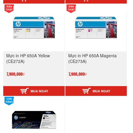
BÁN
BÁN
CHẠY
CHẠY
Mực in HP 650A Yellow
Mực in HP 650A Magenta
(CE272A)
(CE273A)
7,900,000₫
7,900,000₫
MUA NGAY
MUA NGAY
CÒN
HÀNG