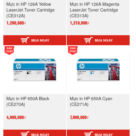
Mực in HP 126A Yellow
Mực in HP 126A Magenta
LaserJet Toner Cartridge
LaserJet Toner Cartridge
(CE312A)
(CE313A)
1,280,000₫
1,210,000₫
MUA NGAY
MUA NGAY
BÁN
BÁN
CHẠY
CHẠY
Mực in HP 650A Black
Mực in HP 650A Cyan
(CE270A)
(CE271A)
4,900,000₫
7,900,000₫
MUA NGAY
MUA NGAY