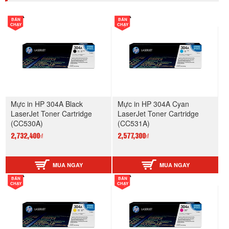
BÁN
BÁN
CHẠY
CHẠY
Mực in HP 304A Black
Mực in HP 304A Cyan
LaserJet Toner Cartridge
LaserJet Toner Cartridge
(CC530A)
(CC531A)
2,732,400₫
2,577,300₫
MUA NGAY
MUA NGAY
BÁN
BÁN
CHẠY
CHẠY