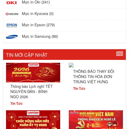
Mực in Oki (241)
Mực in Kyocera (0)
Mực in Epson (279)
Mực in Samsung (89)
TIN MỚI CẬP NHẬT
THÔNG BÁO THAY ĐỔI
THÔNG TIN HÓA ĐƠN
TRUNG VIỆT HƯNG
Thông báo Lịch nghỉ TẾT
Tin Tức
NGUYÊN ĐÁN - BÍNH
NGỌ 2026
Tin Tức