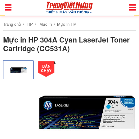
Toggle
Togg
Navigation
Navi
›
›
›
Trang chủ
HP
Mực in
Mực in HP
Mực in HP 304A Cyan LaserJet Toner
Cartridge (CC531A)
BÁN
CHẠY