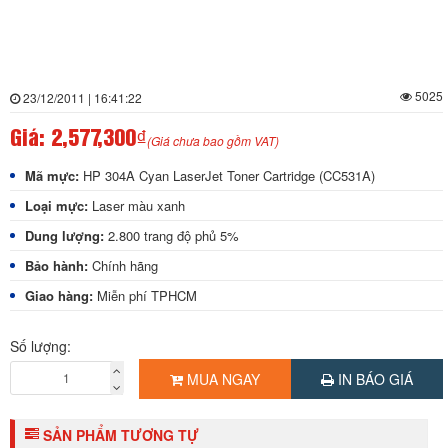
5025
23/12/2011 | 16:41:22
Giá:
2,577,300₫
(Giá chưa bao gồm VAT)
Mã mực:
HP 304A Cyan LaserJet Toner Cartridge (CC531A)
Loại mực:
Laser màu xanh
Dung lượng:
2.800 trang độ phủ 5%
Bảo hành:
Chính hãng
Giao hàng:
Miễn phí TPHCM
Số lượng:
MUA NGAY
IN BÁO GIÁ
SẢN PHẨM TƯƠNG TỰ