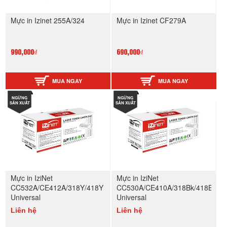
Mực in Izinet 255A/324
Mực in Izinet CF279A
990,000₫
690,000₫
MUA NGAY
MUA NGAY
NGỪNG
NGỪNG
SẢN XUẤT
SẢN XUẤT
Mực in IziNet
Mực in IziNet
CC532A/CE412A/318Y/418Y
CC530A/CE410A/318Bk/418Bk
Universal
Universal
Liên hệ
Liên hệ