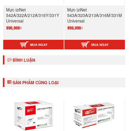
Mực iziNet
Mực iziNet
542A/322A/212A/316Y/331Y
543A/323A/213A/316M/331M
Universal
Universal
890,000₫
890,000₫
MUA NGAY
MUA NGAY
BÌNH LUẬN
SẢN PHẨM CÙNG LOẠI