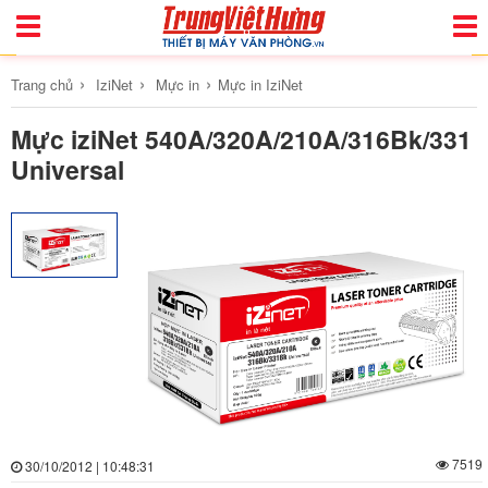
Toggle
Togg
Navigation
Navi
›
›
›
Trang chủ
IziNet
Mực in
Mực in IziNet
Mực iziNet 540A/320A/210A/316Bk/331
Universal
7519
30/10/2012 | 10:48:31