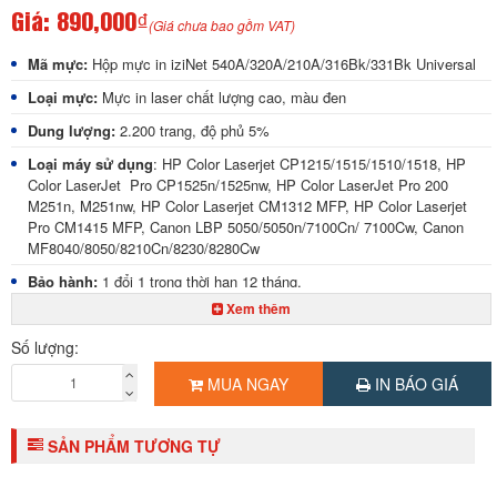
Giá:
890,000₫
(Giá chưa bao gồm VAT)
Mã mực:
Hộp mực in iziNet 540A/320A/210A/316Bk/331Bk Universal
Loại mực:
Mực in laser chất lượng cao, màu đen
Dung lượng:
2.200 trang, độ phủ 5%
Loại máy sử dụng
:
HP Color Laserjet CP1215/1515/1510/1518, HP
Color LaserJet Pro CP1525n/1525nw, HP Color LaserJet Pro 200
M251n, M251nw, HP Color Laserjet CM1312 MFP, HP Color Laserjet
Pro CM1415 MFP, Canon LBP 5050/5050n/7100Cn/ 7100Cw, Canon
MF8040/8050/8210Cn/8230/8280Cw
Bảo hành:
1 đổi 1 trong thời hạn 12 tháng.
Xem thêm
Giao hàng:
Miễn phí TP.HCM
Số lượng:
MUA NGAY
IN BÁO GIÁ
SẢN PHẨM TƯƠNG TỰ