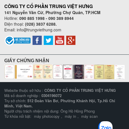
CÔNG TY CỔ PHẦN TRUNG VIỆT HƯNG
141 Nguyễn Văn Cừ, Phường Chợ Quán, TP.HCM
Hotline:
090 885 1998 - 090 389 8944
Điện thoại:
(028) 3837 6288.
Email:
info@trungviethung.com
GIẤY CHỨNG NHẬN
Website thuộc sở hữu :
CÔNG TY CỔ PHẦN TRUNG VIỆT HƯNG
Mã số doanh nghiệp :
0304196072
Trụ sở chính:
512 Đoàn Văn Bơ, Phường Khánh Hội, Tp.Hồ Chí
Minh, Việt Nam.
Người chịu trách nhiệm nội dung: Ông Hồ Hồng Phong
Từ khóa nổi bật:
máy photocopy
,
máy in
,
máy scan