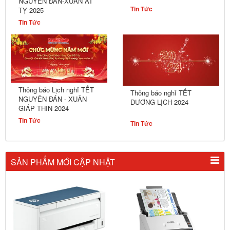
NGUYÊN ĐÁN-XUÂN ẤT
Tin Tức
TỴ 2025
Tin Tức
Thông báo Lịch nghỉ TẾT
Thông báo nghỉ TẾT
NGUYÊN ĐÁN - XUÂN
DƯƠNG LỊCH 2024
GIÁP THÌN 2024
Tin Tức
Tin Tức
SẢN PHẨM MỚI CẬP NHẬT