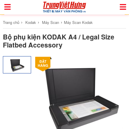
Toggle
Togg
Navigation
Navi
›
›
›
Trang chủ
Kodak
Máy Scan
Máy Scan Kodak
Bộ phụ kiện KODAK A4 / Legal Size
Flatbed Accessory
ĐẶT
HÀNG