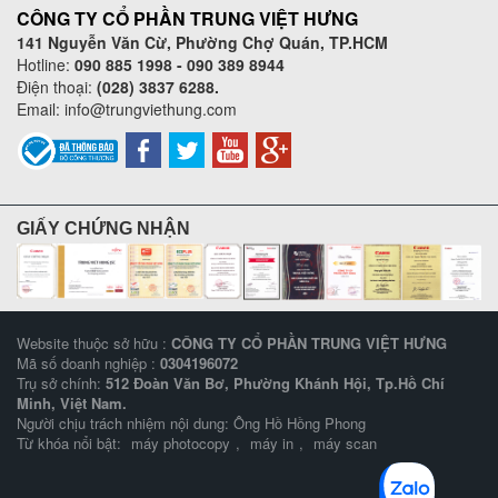
CÔNG TY CỔ PHẦN TRUNG VIỆT HƯNG
141 Nguyễn Văn Cừ, Phường Chợ Quán, TP.HCM
Hotline:
090 885 1998 - 090 389 8944
Điện thoại:
(028) 3837 6288.
Email:
info@trungviethung.com
GIẤY CHỨNG NHẬN
Website thuộc sở hữu :
CÔNG TY CỔ PHẦN TRUNG VIỆT HƯNG
Mã số doanh nghiệp :
0304196072
Trụ sở chính:
512 Đoàn Văn Bơ, Phường Khánh Hội, Tp.Hồ Chí
Minh, Việt Nam.
Người chịu trách nhiệm nội dung: Ông Hồ Hồng Phong
Từ khóa nổi bật:
máy photocopy
,
máy in
,
máy scan