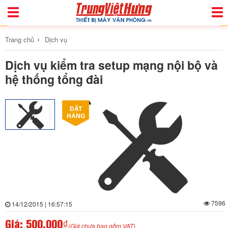
Toggle
Togg
Navigation
Navi
›
Trang chủ
Dịch vụ
Dịch vụ kiểm tra setup mạng nội bộ và
hệ thống tổng đài
ĐẶT
HÀNG
7596
14/12/2015 | 16:57:15
Giá:
500,000₫
(Giá chưa bao gồm VAT)