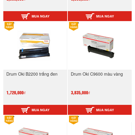
MUA NGAY
MUA NGAY
ĐẶT
ĐẶT
HÀNG
HÀNG
Drum Oki B2200 trắng đen
Drum Oki C9600 màu vàng
1,720,000₫
3,835,000₫
MUA NGAY
MUA NGAY
ĐẶT
ĐẶT
HÀNG
HÀNG