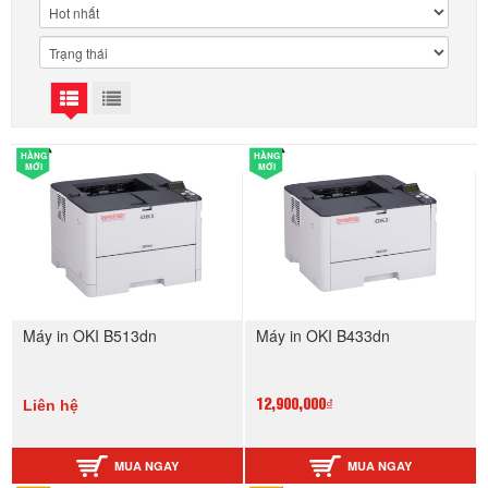
HÀNG
HÀNG
MỚI
MỚI
Máy in OKI B513dn
Máy in OKI B433dn
Liên hệ
12,900,000₫
MUA NGAY
MUA NGAY