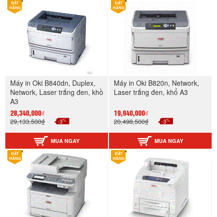
ĐẶT
ĐẶT
HÀNG
HÀNG
Máy in Oki B840dn, Duplex,
Máy in Oki B820n, Network,
Network, Laser trắng đen, khồ
Laser trắng đen, khổ A3
A3
28,340,000₫
19,940,000₫
%
%
29,133,500₫
-3
20,498,500₫
-3
MUA NGAY
MUA NGAY
ĐẶT
ĐẶT
HÀNG
HÀNG