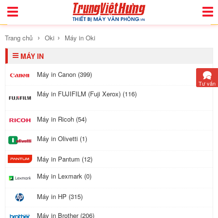
Toggle
Togg
Navigation
Navi
›
›
Trang chủ
Oki
Máy in Oki
MÁY IN
Máy in Canon (399)
Tư vấn
Máy in FUJIFILM (Fuji Xerox) (116)
Máy in Ricoh (54)
Máy in Olivetti (1)
Máy in Pantum (12)
Máy in Lexmark (0)
Máy in HP (315)
Máy in Brother (206)