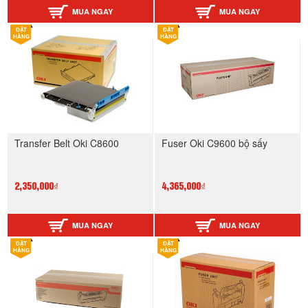
MUA NGAY
MUA NGAY
ĐẶT
ĐẶT
HÀNG
HÀNG
Transfer Belt Oki C8600
Fuser Oki C9600 bộ sấy
2,350,000₫
4,365,000₫
MUA NGAY
MUA NGAY
ĐẶT
ĐẶT
HÀNG
HÀNG