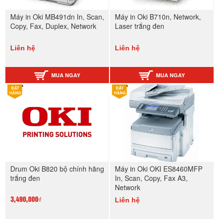
Máy in Oki MB491dn In, Scan,
Máy in Oki B710n, Network,
Copy, Fax, Duplex, Network
Laser trắng đen
Liên hệ
Liên hệ
MUA NGAY
MUA NGAY
ĐẶT
ĐẶT
HÀNG
HÀNG
Drum Oki B820 bộ chính hãng
Máy in Oki OKI ES8460MFP
trắng đen
In, Scan, Copy, Fax A3,
Network
Liên hệ
3,490,000₫