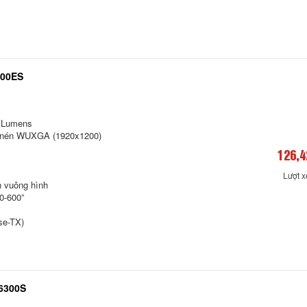
000ES
i Lumens
– nén WUXGA (1920x1200)
126,4
Lượt 
h vuông hình
0-600”
se-TX)
6300S