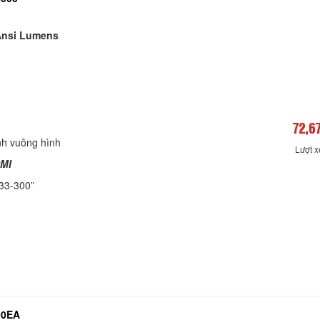
Ansi Lumens
72,6
nh vuông hình
Lượt 
DMI
 33-300”
90EA