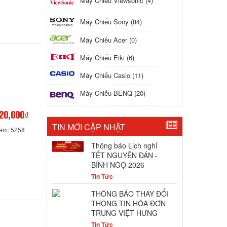
Máy Chiếu Viewsonic (4)
Máy Chiếu Sony (84)
Máy Chiếu Acer (0)
Máy Chiếu Eiki (6)
Máy Chiếu Casio (11)
Máy Chiếu BENQ (20)
20,000₫
TIN MỚI CẬP NHẬT
xem: 5258
Thông báo Lịch nghỉ
TẾT NGUYÊN ĐÁN -
BÍNH NGỌ 2026
Tin Tức
THÔNG BÁO THAY ĐỔI
THÔNG TIN HÓA ĐƠN
TRUNG VIỆT HƯNG
Tin Tức