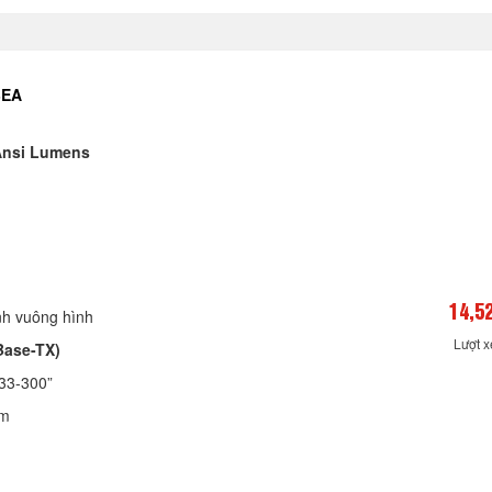
3EA
Ansi Lumens
14,5
nh vuông hình
Lượt 
Base-TX)
 33-300”
1m