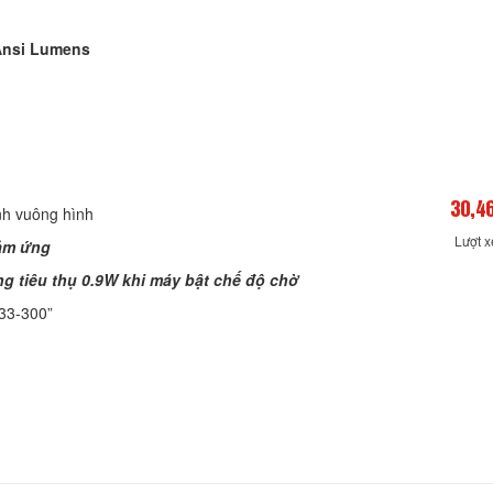
Ansi Lumens
30,4
nh vuông hình
Lượt 
cảm ứng
ng tiêu thụ 0.9W khi máy bật chế độ chờ
 33-300”