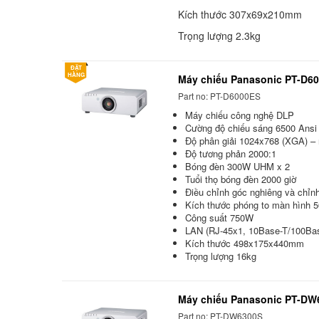
Kích thước 307x69x210mm
Trọng lượng 2.3kg
ĐẶT
HÀNG
Máy chiếu Panasonic PT-D6
Part no: PT-D6000ES
Máy chiếu công nghệ DLP
Cường độ chiếu sáng 6500 Ans
Độ phân giải 1024x768 (XGA) 
Độ tương phản 2000:1
Bóng đèn 300W UHM x 2
Tuổi thọ bóng đèn 2000 giờ
Điều chỉnh góc nghiêng và chỉn
Kích thước phóng to màn hình 5
Công suất 750W
LAN (RJ-45x1, 10Base-T/100Ba
Kích thước 498x175x440mm
Trọng lượng 16kg
Máy chiếu Panasonic PT-DW
Part no: PT-DW6300S