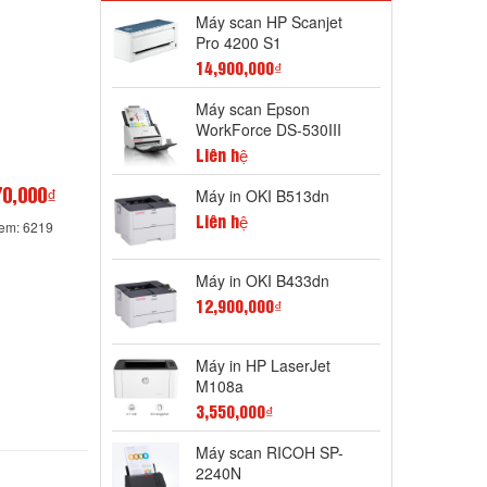
Máy scan HP Scanjet
Pro 4200 S1
14,900,000₫
Máy scan Epson
WorkForce DS-530III
Liên hệ
Máy in OKI B513dn
70,000₫
Liên hệ
xem: 6219
Máy in OKI B433dn
12,900,000₫
Máy in HP LaserJet
M108a
3,550,000₫
Máy scan RICOH SP-
2240N