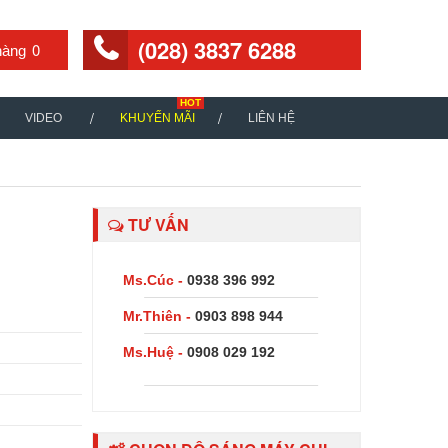
(028) 3837 6288
0
VIDEO
KHUYẾN MÃI
LIÊN HỆ
TƯ VẤN
Ms.Cúc -
0938 396 992
Mr.Thiên -
0903 898 944
Ms.Huệ -
0908 029 192