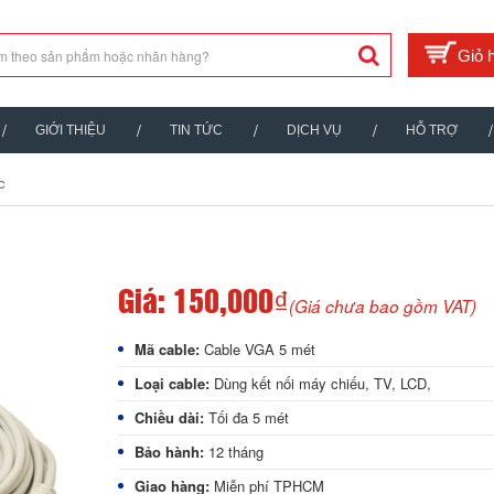
GIỚI THIỆU
TIN TỨC
DỊCH VỤ
HỖ TRỢ
c
Giá:
150,000₫
(Giá chưa bao gồm VAT)
Mã cable:
Cable VGA 5 mét
Loại cable:
Dùng kết nối máy chiếu, TV, LCD,
Chiều dài:
Tối đa 5 mét
Bảo hành:
12 tháng
Giao hàng:
Miễn phí TPHCM