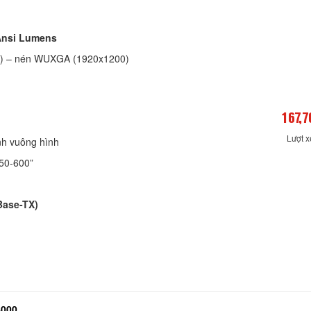
Ansi Lumens
A) – nén WUXGA (1920x1200)
167,7
Lượt 
nh vuông hình
 50-600”
Base-TX)
4000