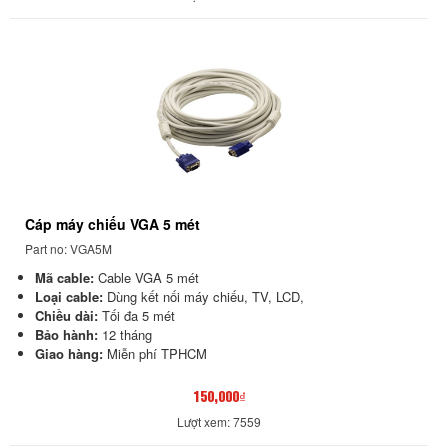
Cáp máy chiếu VGA 5 mét
Part no: VGA5M
Mã cable:
Cable VGA 5 mét
Loại cable:
Dùng kết nối máy chiếu, TV, LCD,
Chiều dài:
Tối đa 5 mét
Bảo hành:
12 tháng
Giao hàng:
Miễn phí TPHCM
150,000₫
Lượt xem: 7559