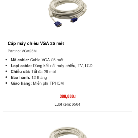
Cáp máy chiếu VGA 25 mét
Part no: VGA25M
Mã cable:
Cable VGA 25 mét
Loại cable:
Dùng kết nối máy chiếu, TV, LCD,
Chiều dài:
Tối đa 25 mét
Bảo hành:
12 tháng
Giao hàng:
Miễn phí TPHCM
380,000₫
Lượt xem: 6564