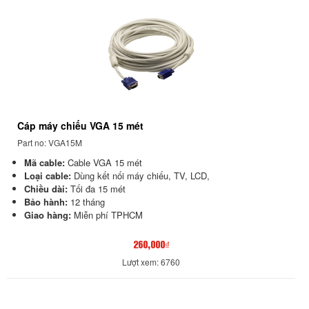
Cáp máy chiếu VGA 15 mét
Part no: VGA15M
Mã cable:
Cable VGA 15 mét
Loại cable:
Dùng kết nối máy chiếu, TV, LCD,
Chiều dài:
Tối đa 15 mét
Bảo hành:
12 tháng
Giao hàng:
Miễn phí TPHCM
260,000₫
Lượt xem: 6760