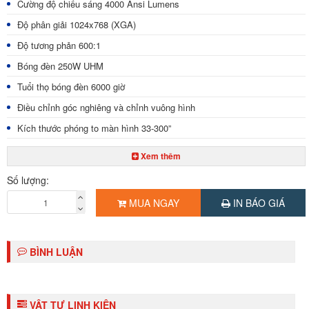
Cường độ chiếu sáng 4000 Ansi Lumens
Độ phân giải 1024x768 (XGA)
Độ tương phản 600:1
Bóng đèn 250W UHM
Tuổi thọ bóng đèn 6000 giờ
Điều chỉnh góc nghiêng và chỉnh vuông hình
Kích thước phóng to màn hình 33-300”
LAN (RJ-45x1, 10Base-T/100Base-TX)
Xem thêm
Cổng kết nối: HDMI, DVI-I, D-SUB HD
Số lượng:
Wireless projector for iOS
MUA NGAY
IN BÁO GIÁ
Công suất 330W
Kích thước 430x125.5x323mm
BÌNH LUẬN
Trọng lượng 6.0kg
VẬT TƯ LINH KIỆN