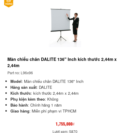
ĐẶT
HÀNG
Màn chiếu chân DALITE 136" Inch kích thước 2,44m x
2,44m
Part no: L96x96
Model
:
Màn chiếu chân DALITE 136" Inch
Hãng sản xuất
: DALITE
Kích thước
: kích thước 2,44m x 2,44m
Phụ kiện kèm theo
: Không
Bảo hành
: Chính hãng 1 năm
Giao hàng
: Miễn phí phạm vi TPHCM
1,755,000₫
Lượt xem: 5870