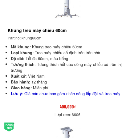
Khung treo máy chiếu 60cm
Part no: khung60cm
Mã khung:
Khung treo máy chiếu 60cm
Loại khung:
Treo máy chiếu cố định trên trần nhà
Độ dài:
Tối đa 60cm, màu trắng
Tương thích
: Tương thích hết các dòng máy chiếu có trên thị
trường
Xuất xứ
: Việt Nam
Bảo hành:
12 tháng
Giao hàng:
Miễn phí
Lưu ý
: Giá bán chưa bao gồm nhân công lắp đặt và treo máy
400,000₫
Lượt xem: 6606
HÀNG
MỚI