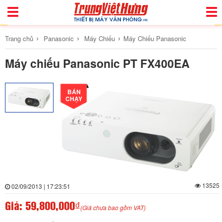
Toggle
Togg
Navigation
Navi
›
›
›
Trang chủ
Panasonic
Máy Chiếu
Máy Chiếu Panasonic
Máy chiếu Panasonic PT FX400EA
BÁN
CHẠY
13525
02/09/2013 | 17:23:51
Giá:
59,800,000₫
(Giá chưa bao gồm VAT)