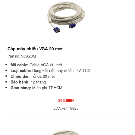
Cáp máy chiếu VGA 20 mét
Part no: VGA20M
Mã cable:
Cable VGA 20 mét
Loại cable:
Dùng kết nối máy chiếu, TV, LCD,
Chiều dài:
Tối đa 20 mét
Bảo hành:
12 tháng
Giao hàng:
Miễn phí TPHCM
300,000₫
Lượt xem: 6825