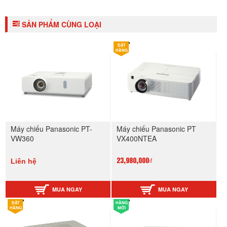
SẢN PHẨM CÙNG LOẠI
ĐẶT
HÀNG
Máy chiếu Panasonic PT-
Máy chiếu Panasonic PT
VW360
VX400NTEA
Liên hệ
23,980,000₫
MUA NGAY
MUA NGAY
ĐẶT
HÀNG
HÀNG
MỚI