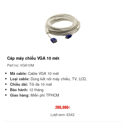
Cáp máy chiếu VGA 10 mét
Part no: VGA10M
Mã cable:
Cable VGA 10 mét
Loại cable:
Dùng kết nối máy chiếu, TV, LCD,
Chiều dài:
Tối đa 10 mét
Bảo hành:
12 tháng
Giao hàng:
Miễn phí TPHCM
200,000₫
Lượt xem: 6342