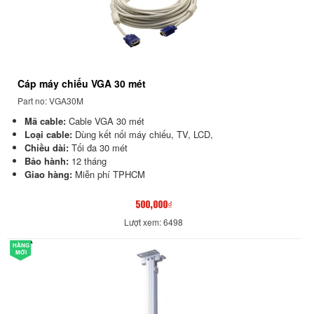
Cáp máy chiếu VGA 30 mét
Part no: VGA30M
Mã cable:
Cable VGA 30 mét
Loại cable:
Dùng kết nối máy chiếu, TV, LCD,
Chiều dài:
Tối đa 30 mét
Bảo hành:
12 tháng
Giao hàng:
Miễn phí TPHCM
500,000₫
Lượt xem: 6498
HÀNG
MỚI