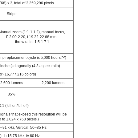
68) x 3, total of 2,359,296 pixels
Stripe
Manual zoom (1:1-1:1.2), manual focus,
F 2.00-2.20, f 19.22-22.68 mm,
throw ratio: 1.5-1.7:1
2
p replacement cycle is 5,000 hours.*
)
nches) diagonally (4:3 aspect ratio)
lor (16,777,216 colors)
2,600 lumens
2,200 lumens
85%
:1 (full on/full off)
ignals that exceed this resolution will be
 to 1,024 x 768 pixels.)
5–91 kHz, Vertical: 50–85 Hz
: f
15.75 kHz; fv 60 Hz
H