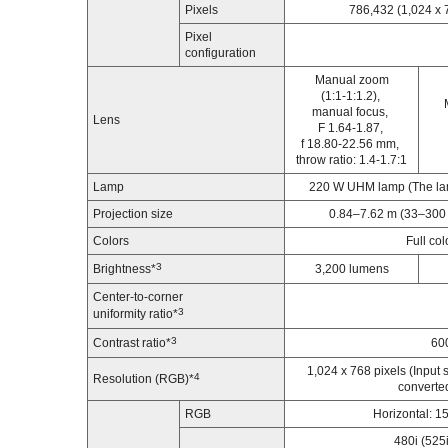
Pixels
786,432 (1,024 x 7
Pixel
configuration
Manual zoom
(1:1-1:1.2),
manual focus,
Lens
F 1.64-1.87,
f 18.80-22.56 mm,
throw ratio: 1.4-1.7:1
Lamp
220 W UHM lamp (The lam
Projection size
0.84–7.62 m (33–300 i
Colors
Full co
3
Brightness
*
3,200 lumens
Center-to-corner
3
uniformity ratio
*
3
Contrast ratio
*
600
1,024 x 768 pixels (Input s
4
Resolution (RGB)
*
converted
RGB
Horizontal: 1
480i (525i)