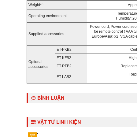
6
Weight
*
Appro
Temperature
Operating environment
Humidity: 2
Power cord, Power cord secur
for remote control ( AAA t
Supplied accessories
Europe/Asia) x2, VGA cable
ET-PKB2
Cei
ET-KFB2
Highl
Optional
ET-RFB2
Replacemen
accessories
Repl
ET-LAB2
BÌNH LUẬN
VẬT TƯ LINH KIỆN
ĐẶT