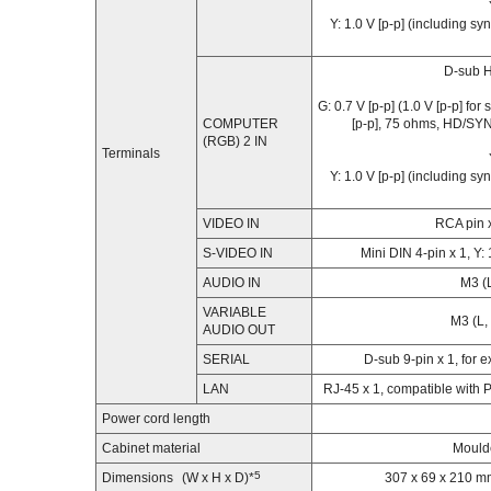
Y: 1.0 V [p-p] (including sy
D-sub H
G: 0.7 V [p-p] (1.0 V [p-p] fo
COMPUTER
[p-p], 75 ohms, HD/SYNC
(RGB) 2 IN
Terminals
Y: 1.0 V [p-p] (including sy
VIDEO IN
RCA pin x
S-VIDEO IN
Mini DIN 4-pin x 1, Y: 
AUDIO IN
M3 (L
VARIABLE
M3 (L, 
AUDIO OUT
SERIAL
D-sub 9-pin x 1, for 
LAN
RJ-45 x 1, compatible with
Power cord length
Cabinet material
Mould
5
Dimensions
(W x H x D)*
307 x 69 x 210 mm