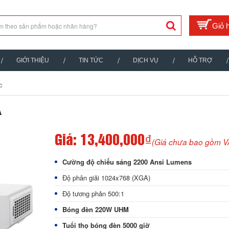
GIỚI THIỆU
TIN TỨC
DỊCH VỤ
HỖ TRỢ
c
A
Giá:
13,400,000₫
(Giá chưa bao gồm V
Cường độ chiếu sáng 2200 Ansi Lumens
Độ phân giải 1024x768 (XGA)
Độ tương phản 500:1
Bóng đèn 220W UHM
Tuổi thọ bóng đèn 5000 giờ