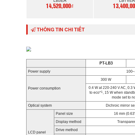
LB3EA
LB1VEA
14,520,000₫
13,400,0
MUA NGAY
MUA N
THÔNG TIN CHI TIẾT
PT-LB3
Power supply
100–
300 W
0.4 W at 220-240 V AC, 0.3
Power consumption
1
to eco*
, 15 W when standb
mode set to n
Optical system
Dichroic mirror s
Panel size
16 mm (0.63")
Display method
Transparen
Drive method
LCD panel