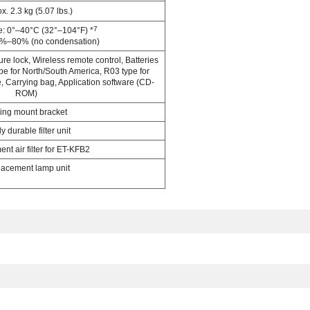
x. 2.3 kg (5.07 lbs.)
7
: 0°–40°C (32°–104°F) *
0%–80% (no condensation)
e lock, Wireless remote control, Batteries
ype for North/South America, R03 type for
, Carrying bag, Application software (CD-
ROM)
ling mount bracket
y durable filter unit
t air filter for ET-KFB2
acement lamp unit