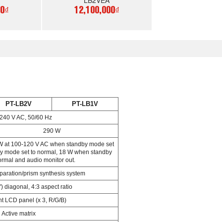
LB2VEA
00₫
12,100,000₫
GAY
MUA NGAY
PT-LB2V
PT-LB1V
240 V AC, 50/60 Hz
290 W
 W at 100-120 V AC when standby mode set
y mode set to normal, 18 W when standby
ormal and audio monitor out.
eparation/prism synthesis system
 diagonal, 4:3 aspect ratio
t LCD panel (x 3, R/G/B)
Active matrix