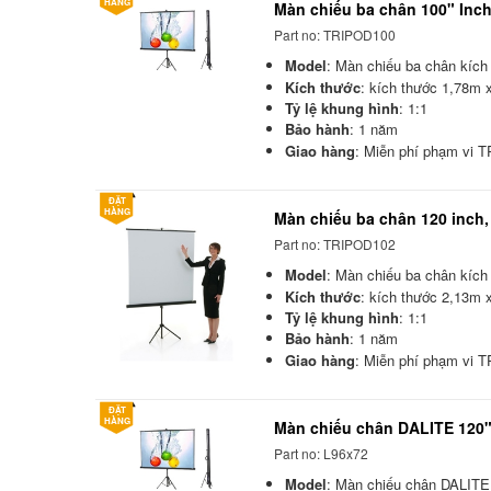
HÀNG
Màn chiếu ba chân 100" Inch
Part no: TRIPOD100
Model
:
Màn chiếu ba chân kích
Kích thước
: kích thước 1
,78m x
Tỷ lệ khung hình
: 1:1
Bảo hành
: 1 năm
Giao hàng
: Miễn phí phạm vi
ĐẶT
HÀNG
Màn chiếu ba chân 120 inch,
Part no: TRIPOD102
Model
:
Màn chiếu ba chân kích
Kích thước
: kích thước 2
,13m x
Tỷ lệ khung hình
: 1:1
Bảo hành
: 1 năm
Giao hàng
: Miễn phí phạm vi
ĐẶT
HÀNG
Màn chiếu chân DALITE 120" 
Part no: L96x72
Model
:
Màn chiếu chân DALITE