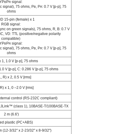
YP
P
signal:
B
R
nc signal), 75 ohms, P
, P
: 0.7 V [p-p], 75
B
R
ohms
D 15-pin (female) x 1
RGB signal:
r sync on green signals), 75 ohms, R, B: 0.7 V
, VD: TTL (positive/negative polarity
compatible)
YP
P
signal:
B
R
nc signal), 75 ohms, P
, P
: 0.7 V [p-p], 75
B
R
ohms
 1, 1.0 V [p-p], 75 ohms
1.0 V [p-p], C: 0.286 V [p-p], 75 ohms
, R) x 2, 0.5 V [rms]
R) x 1, 0 –2.0 V [rms]
external control (RS-232C compliant)
 PJLink™ (class 1), 10BASE-T/100BASE-TX
2 m (6.6')
ed plastic (PC+ABS)
 (12-3/32" x 2-23/32" x 8-9/32")