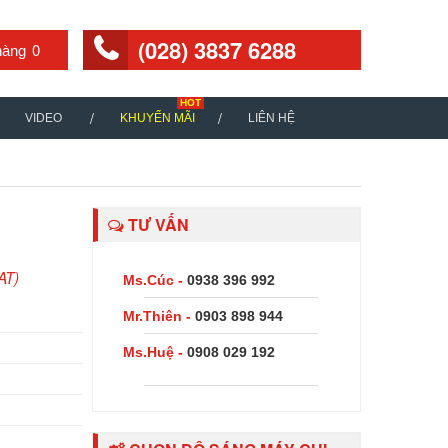
(028) 3837 6288
0
VIDEO
KHUYẾN MÃI
LIÊN HỆ
TƯ VẤN
AT)
Ms.Cúc -
0938 396 992
Mr.Thiên -
0903 898 944
Ms.Huệ -
0908 029 192