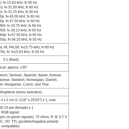
: f
15.63 kHz; fv 50 Hz
H
): f
31.50 kHz; fv 60 Hz
H
): f
31.25 kHz; fv 50 Hz
H
0p: f
45.00 kHz; fv 60 Hz
H
0p: f
37.50 kHz; fv 50 Hz
H
60i: f
33.75 kHz; fv 60 Hz
H
50i: f
28.13 kHz; fv 50 Hz
H
60p: f
67.50 kHz; fv 60 Hz
H
50p: f
56.25 kHz; fv 50 Hz
H
L-M, PAL60: f
15.75 kHz; fv 60 Hz
H
AL-N: f
15.63 kHz; fv 50 Hz
H
5:1 (fixed)
tical: approx. ±30°
ench, German, Spanish, Italian, Korean,
anese, Swedish, Norwegian, Danish,
sh, Hungarian, Czech, and Thai
eiling/desk (menu selection)
4 x 2 cm (1-1/16" x 25/32") x 1, oval
D 15-pin (female) x 1
RGB signal:
r sync on green signals), 75 ohms, R, B: 0.7 V
, VD: TTL (positive/negative polarity
compatible)