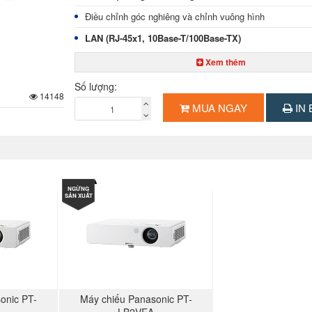
Điều chỉnh góc nghiêng và chỉnh vuông hình
LAN (RJ-45x1, 10Base-T/100Base-TX)
Kích thước phóng to màn hình 33-300”
Xem thêm
Khoảng cách đặt máy 1.1-11.1m
Số lượng:
14148
Công suất 300W
MUA NGAY
IN 
Nguồn 100-240V AC, 50/60Hz
Kích thước 307x69x210mm
Trọng lượng 2.3kg
NGỪNG
SẢN XUẤT
onic PT-
Máy chiếu Panasonic PT-