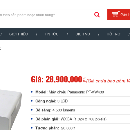
GIỚI THIỆU
TIN TỨC
DỊCH VỤ
HỖ TRỢ
c
Giá:
28,900,000₫
(Giá chưa bao gồm V
Model:
Máy chiếu Panasonic PT-VW430
Công nghệ:
3 LCD
Độ sáng:
4.500 lumens
Độ phân giải:
WXGA (1.024 x 768 pixels)
Tương phản:
20.000:1