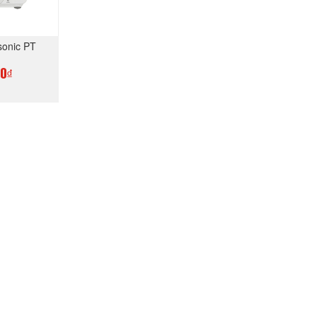
sonic PT
00₫
GAY