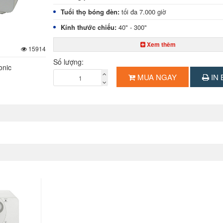
Tuổi thọ bóng đèn:
tối đa 7.000 giờ
Kính thước chiếu:
40" - 300"
Cổng k
ết nối:
HDMI, S-Video, Audio, RGB, RJ-45
Xem thêm
15914
Tính năng đặc biệt:
trình chiếu qua mạng lan, tự động
Số lượng:
onic
hình, chỉnh góc nghiêng, tự dò tín hiệu đầu vào
MUA NGAY
IN 
Kính thước:
352 x 98 x 279.4 mm
Trọng lượng:
3,3 kg
Xuất xứ:
Trung Quốc (Hãng Panasonic - Nhật Bản)
Bảo hành:
12 tháng cho thân máy, bóng đèn 6 tháng ho
tùy điều kiện nào đến trước
Giao hàng:
Miễn phí TP.HCM