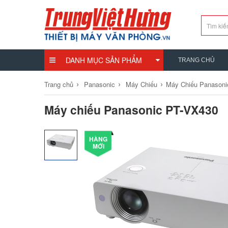
DANH MỤC SẢN PHẨM
TRANG CHỦ
›
›
›
Trang chủ
Panasonic
Máy Chiếu
Máy Chiếu Panasoni
Máy chiếu Panasonic PT-VX430
HÀNG
MỚI