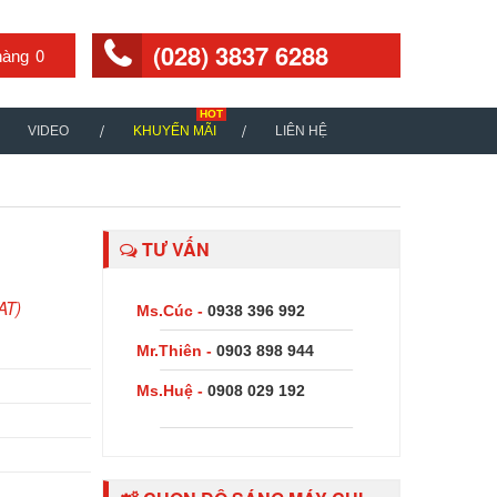
(028) 3837 6288
0
VIDEO
KHUYẾN MÃI
LIÊN HỆ
TƯ VẤN
AT)
Ms.Cúc -
0938 396 992
Mr.Thiên -
0903 898 944
Ms.Huệ -
0908 029 192