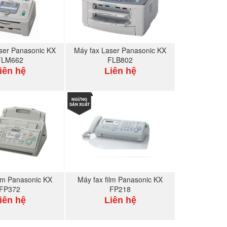
ser Panasonic KX
Máy fax Laser Panasonic KX
FLM662
FLB802
iên hệ
Liên hệ
MUA NGAY
NGỪNG
MUA NGAY
SẢN XUẤT
ilm Panasonic KX
Máy fax film Panasonic KX
FP372
FP218
iên hệ
Liên hệ