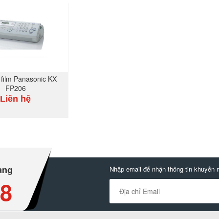
MUA NGAY
MUA NGAY
 film Panasonic KX
FP206
Liên hệ
MUA NGAY
àng
Nhập email để nhận thông tin khuyến 
88