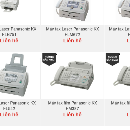
Laser Panasonic KX
Máy fax Laser Panasonic KX
Máy fax La
FLB751
FLM672
Liên hệ
Liên hệ
L
MUA NGAY
NGỪNG
MUA NGAY
NGỪNG
SẢN XUẤT
SẢN XUẤT
Laser Panasonic KX
Máy fax film Panasonic KX
Máy fax f
FL542
FM387
Liên hệ
Liên hệ
L