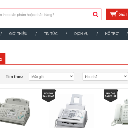
GIỚI THIỆU
TIN TỨC
DỊCH VỤ
HỖ TRỢ
x
Tìm theo
NGỪNG
NGỪNG
SẢN XUẤT
SẢN XUẤT