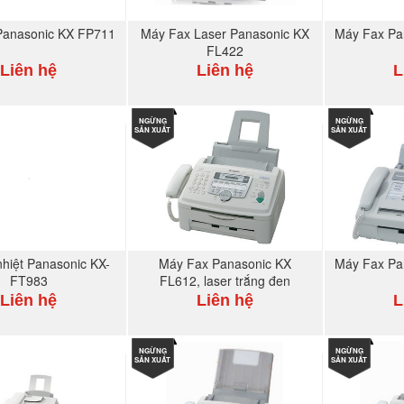
Panasonic KX FP711
Máy Fax Laser Panasonic KX
Máy Fax Pa
FL422
Liên hệ
Liên hệ
L
MUA NGAY
NGỪNG
MUA NGAY
NGỪNG
SẢN XUẤT
SẢN XUẤT
nhiệt Panasonic KX-
Máy Fax Panasonic KX
Máy Fax Pa
FT983
FL612, laser trắng đen
Liên hệ
Liên hệ
L
MUA NGAY
NGỪNG
MUA NGAY
NGỪNG
SẢN XUẤT
SẢN XUẤT