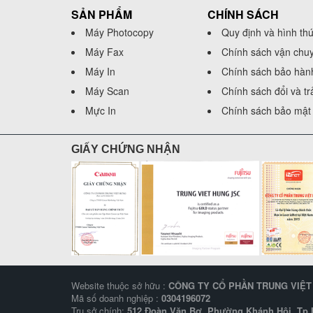
SẢN PHẨM
CHÍNH SÁCH
Máy Photocopy
Quy định và hình th
Máy Fax
Chính sách vận chu
Máy In
Chính sách bảo hàn
Máy Scan
Chính sách đổi và t
Mực In
Chính sách bảo mật 
GIẤY CHỨNG NHẬN
Website thuộc sở hữu :
CÔNG TY CỔ PHẦN TRUNG VIỆ
Mã số doanh nghiệp :
0304196072
Trụ sở chính:
512 Đoàn Văn Bơ, Phường Khánh Hội, Tp.H