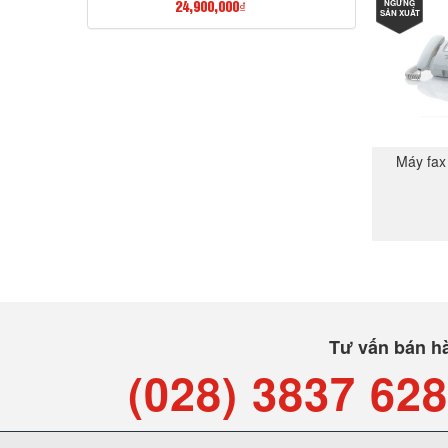
NGỪNG
24,900,000₫
SẢN XUẤT
Máy fax
Tư vấn bán h
(028) 3837 62