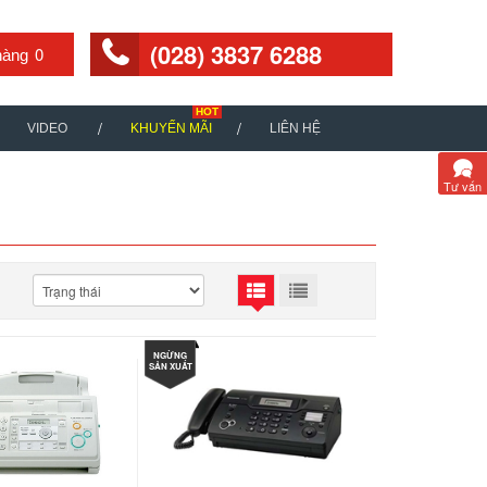
(028) 3837 6288
0
VIDEO
KHUYẾN MÃI
LIÊN HỆ
Tư vấn
NGỪNG
SẢN XUẤT