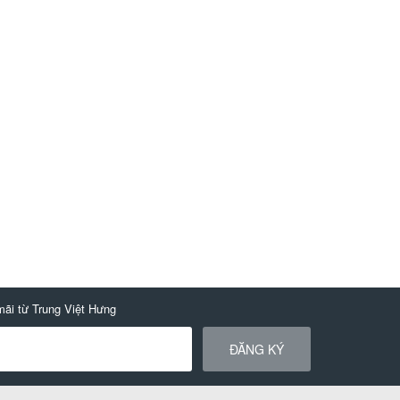
MUA NGAY
MUA NGAY
mãi từ Trung Việt Hưng
ĐĂNG KÝ