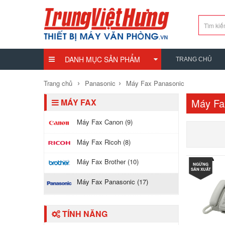
DANH MỤC SẢN PHẨM
TRANG CHỦ
›
›
Trang chủ
Panasonic
Máy Fax Panasonic
Máy Fa
MÁY FAX
Máy Fax Canon (9)
Máy Fax Ricoh (8)
Máy Fax Brother (10)
NGỪNG
SẢN XUẤT
Máy Fax Panasonic (17)
TÍNH NĂNG