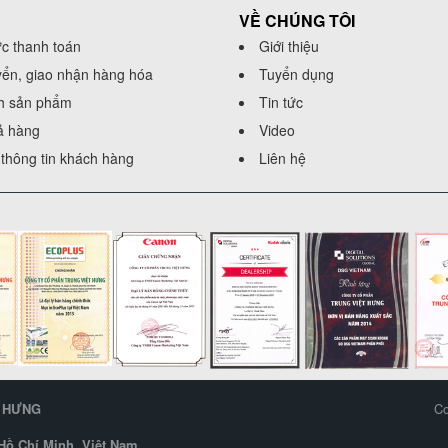
VỀ CHÚNG TÔI
ức thanh toán
Giới thiệu
yển, giao nhận hàng hóa
Tuyển dụng
h sản phẩm
Tin tức
rả hàng
Video
thông tin khách hàng
Liên hệ
T HƯNG
Co
ồ Chí Minh, Việt Nam.