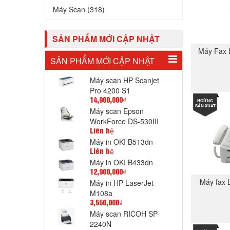
Máy Scan (318)
SẢN PHẨM MỚI CẬP NHẬT
Máy Fax 
SẢN PHẨM MỚI CẬP NHẬT
Máy scan HP Scanjet
Pro 4200 S1
14,900,000₫
NGỪNG
SẢN XUẤT
Máy scan Epson
WorkForce DS-530III
Liên hệ
Máy in OKI B513dn
Liên hệ
Máy in OKI B433dn
12,900,000₫
Máy fax 
Máy in HP LaserJet
M108a
3,550,000₫
Máy scan RICOH SP-
2240N