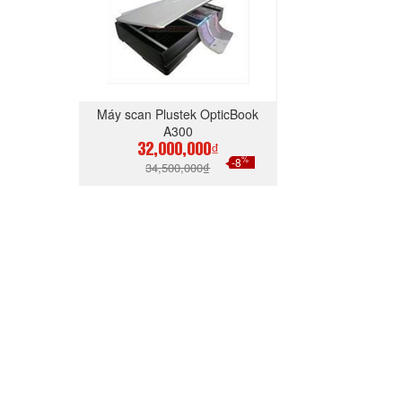
Máy scan Plustek OpticBook
A300
32,000,000₫
%
-8
34,500,000₫
MUA NGAY