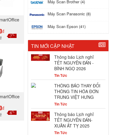
Máy Scan Brother (4)
Máy Scan Panasonic (8)
martOffice
Máy Scan Epson (41)
0₫
%
-7
₫
TIN MỚI CẬP NHẬT
GAY
Thông báo Lịch nghỉ
TẾT NGUYÊN ĐÁN -
BÍNH NGỌ 2026
Tin Tức
THÔNG BÁO THAY ĐỔI
THÔNG TIN HÓA ĐƠN
martOffice
TRUNG VIỆT HƯNG
Tin Tức
0₫
%
-6
Thông báo Lịch nghỉ
₫
TẾT NGUYÊN ĐÁN-
XUÂN ẤT TỴ 2025
GAY
Tin Tức