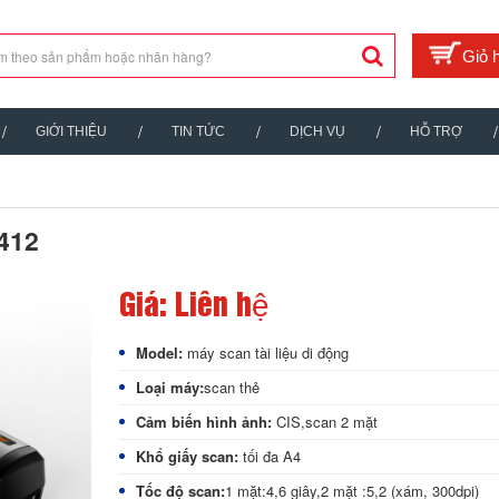
GIỚI THIỆU
TIN TỨC
DỊCH VỤ
HỖ TRỢ
D412
Giá: Liên hệ
Model:
máy scan tài liệu di động
Loại máy:
scan thẻ
Cảm biến hình ảnh:
CIS,scan 2 mặt
Khổ giấy scan:
tối đa A4
Tốc độ scan:
1 mặt:4,6 giây,2 mặt :5,2 (xám, 300dpi)