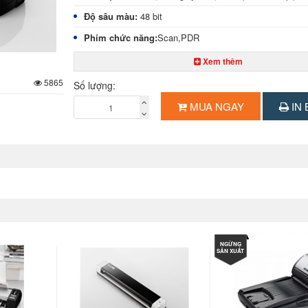
Độ sâu màu:
48 bit
Phím chức năng:
Scan,PDR
Độ phân giải:
tối đa 1600 dpi
Xem thêm
Cổng giao tiếp :
USB 2.0
5865
Số lượng:
Nguồn điện;
MUA NGAY
IN 
Hiệu suất làm việc:
Kích thước:
295 x 69.2 x 50(mm)
Trọng lượng:
0.77kg
Xuất xứ:
Bảo hành:
Chính hãng 12 tháng
Giao hàng:
Miễn phí TP.HCM
NGỪNG
SẢN XUẤT