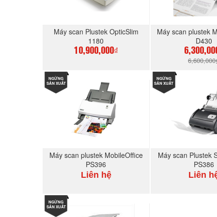
Máy scan Plustek OpticSlim
Máy scan plustek M
1180
D430
10,900,000₫
6,300,00
6,600,000
NGỪNG
MUA NGAY
NGỪNG
MUA N
SẢN XUẤT
SẢN XUẤT
Máy scan plustek MobileOffice
Máy scan Plustek S
PS396
PS386
Liên hệ
Liên h
NGỪNG
MUA NGAY
MUA N
SẢN XUẤT