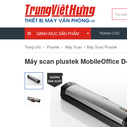
DANH MỤC SẢN PHẨM
TRANG CHỦ
›
›
›
Trang chủ
Plustek
Máy Scan
Máy Scan Plustek
Máy scan plustek MobileOffice 
NGỪNG
SẢN XUẤT