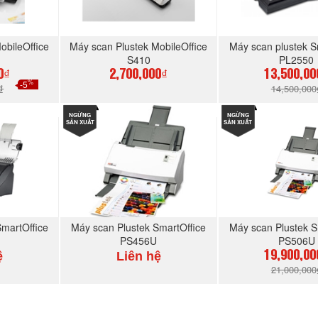
obileOffice
Máy scan Plustek MobileOffice
Máy scan plustek S
S410
PL2550
0₫
2,700,000₫
13,500,00
%
-5
₫
14,500,000
GAY
NGỪNG
MUA NGAY
NGỪNG
MUA N
SẢN XUẤT
SẢN XUẤT
martOffice
Máy scan Plustek SmartOffice
Máy scan Plustek S
PS456U
PS506U
ệ
Liên hệ
19,900,00
21,000,000
GAY
MUA NGAY
MUA N