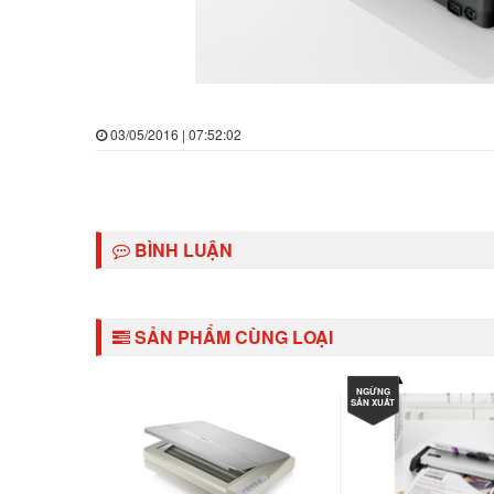
03/05/2016 | 07:52:02
BÌNH LUẬN
SẢN PHẨM CÙNG LOẠI
NGỪNG
SẢN XUẤT