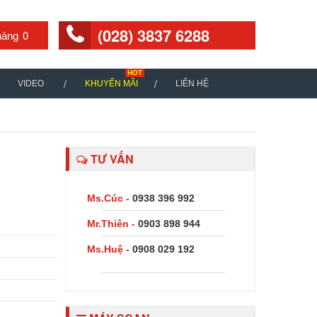
(028) 3837 6288
0
VIDEO
KHUYẾN MÃI
LIÊN HỆ
TƯ VẤN
Ms.Cúc -
0938 396 992
Mr.Thiên -
0903 898 944
Ms.Huệ -
0908 029 192