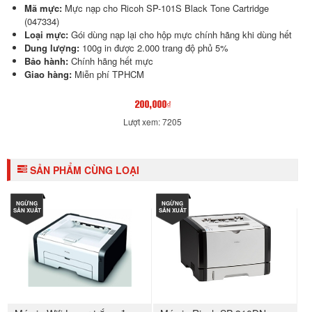
Mã mực:
Mực nạp cho Ricoh SP-101S Black Tone Cartridge
(047334)
Loại mực:
Gói dùng nạp lại cho hộp mực chính hãng khi dùng hết
Dung lượng:
100g in được 2.000 trang độ phủ 5%
Bảo hành:
Chính hãng hết mực
Giao hàng:
Miễn phí TPHCM
200,000₫
Lượt xem: 7205
SẢN PHẨM CÙNG LOẠI
NGỪNG
NGỪNG
SẢN XUẤT
SẢN XUẤT