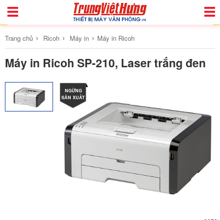
Toggle
Togg
Navigation
Navi
›
›
›
Trang chủ
Ricoh
Máy in
Máy in Ricoh
Máy in Ricoh SP-210, Laser trắng đen
NGỪNG
SẢN XUẤT