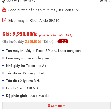
8673
06/04/2015 | 22:38:19
Video hướng dẫn nạp mực máy in Ricoh SP200
Driver máy in Ricoh Aficio SP210
Giá: 2,250,000₫
(Giá chưa bao gồm VAT)
Giá trước đây
Tiết kiệm
17%
2,706,000₫
Tên máy in:
Máy in Ricoh SP 200, Laser trắng đen
Loại máy in:
Laser trắng đen
Khổ giấy in:
Tối đa khổ A4
Tốc độ in:
22 trang / phút
Tốc độ xử lý:
360 MHz
Bộ nhớ ram:
128 MB
Độ phân giải:
1200 x 600 dpi
Chuẩn kết nối:
USB 2.0
Xem thêm
Chức năng đặc biệt:
Không