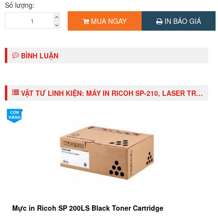
Số lượng:
Hiệu suất làm việc:
20.000 trang / tháng
MUA NGAY
IN BÁO GIÁ
Mực in sử dụng:
Ricoh SP200LS / SP200HS
Bảo hành:
Chính hãng 1 năm
BÌNH LUẬN
Giao hàng:
Miễn phí TPHCM
VẬT TƯ LINH KIỆN:
MÁY IN RICOH SP-210, LASER TRẮNG ĐEN
CÒN
HÀNG
Mực in Ricoh SP 200LS Black Toner Cartridge