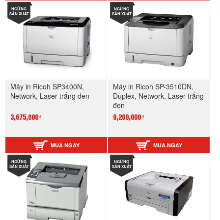
NGỪNG
NGỪNG
SẢN XUẤT
SẢN XUẤT
Máy in Ricoh SP3400N,
Máy in Ricoh SP-3510DN,
Network, Laser trắng đen
Duplex, Network, Laser trắng
đen
3,675,000₫
9,200,000₫
MUA NGAY
MUA NGAY
NGỪNG
NGỪNG
SẢN XUẤT
SẢN XUẤT