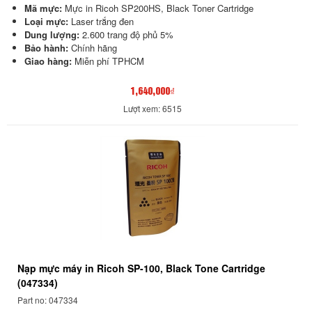
Mã mực:
Mực in Ricoh SP200HS, Black Toner Cartridge
Loại mực:
Laser trắng đen
Dung lượng:
2.600 trang độ phủ 5%
Bảo hành:
Chính hãng
Giao hàng:
Miễn phí TPHCM
1,640,000₫
Lượt xem: 6515
Nạp mực máy in Ricoh SP-100, Black Tone Cartridge
(047334)
Part no: 047334