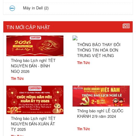
Máy in Dell (2)
TIN MỚI CẬP NHẬT
THÔNG BÁO THAY ĐỔI
THÔNG TIN HÓA ĐƠN
TRUNG VIỆT HƯNG
Thông báo Lịch nghỉ TẾT
Tin Tức
NGUYÊN ĐÁN - BÍNH
NGỌ 2026
Tin Tức
Thông báo nghỉ LỄ QUỐC
KHÁNH 2/9 năm 2024
Thông báo Lịch nghỉ TẾT
NGUYÊN ĐÁN-XUÂN ẤT
Tin Tức
TỴ 2025