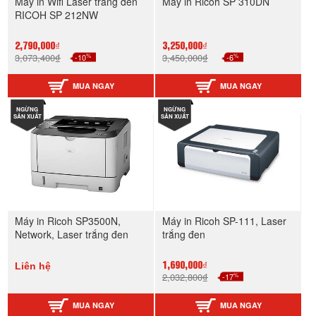
Máy in Wifi Laser trắng đen
Máy in Ricoh SP 310DN
RICOH SP 212NW
2,790,000₫
3,250,000₫
%
%
3,073,400₫
-10
3,450,000₫
-6
MUA NGAY
MUA NGAY
NGỪNG
NGỪNG
SẢN XUẤT
SẢN XUẤT
Máy in Ricoh SP3500N,
Máy in Ricoh SP-111, Laser
Network, Laser trắng đen
trắng đen
Liên hệ
1,690,000₫
%
2,032,800₫
-17
MUA NGAY
MUA NGAY