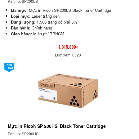
Part no: SP200LS
Mã mực:
Mực in Ricoh SP200LS Black Toner Cartridge
Loại mực:
Laser trắng đen
Dung lượng:
1.500 trang độ phủ 5%
Bảo hành:
Chính hãng
Giao hàng:
Miễn phí TPHCM
1,315,000₫
Lượt xem: 6523
CÒN
HÀNG
Mực in Ricoh SP 200HS, Black Toner Cartridge
Part no: SP200HS