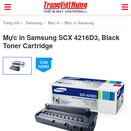
Toggle
Togg
Navigation
Navi
›
›
›
Trang chủ
Samsung
Mực in
Mực in Samsung
Mực in Samsung SCX 4216D3, Black
Toner Cartridge
CÒN
HÀNG