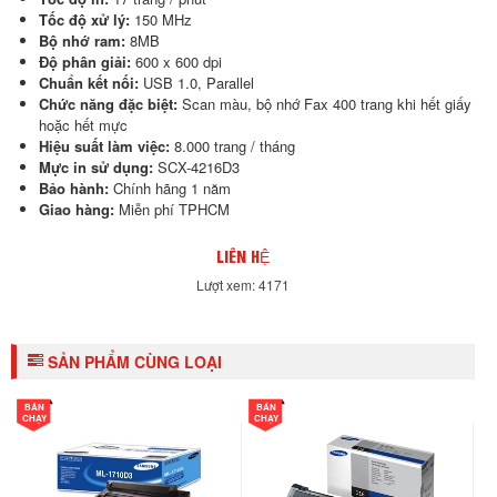
Tốc độ xử lý:
150 MHz
Bộ nhớ ram:
8MB
Độ phân giải:
600 x 600 dpi
Chuẩn kết nối:
USB 1.0, Parallel
Chức năng đặc biệt:
Scan màu, bộ nhớ Fax 400 trang khi hết giấy
hoặc hết mực
Hiệu suất làm việc:
8.000 trang / tháng
Mực in sử dụng:
SCX-4216D3
Bảo hành:
Chính hãng 1 năm
Giao hàng:
Miễn phí TPHCM
LIÊN HỆ
Lượt xem: 4171
SẢN PHẨM CÙNG LOẠI
BÁN
BÁN
CHẠY
CHẠY