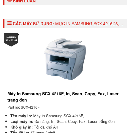
BÌNH LUẬN
CÁC MÁY SỬ DỤNG:
MỰC IN SAMSUNG SCX 4216D3, BLACK TONER CARTRIDGE
NGỪNG
SẢN XUẤT
Máy in Samsung SCX 4216F, In, Scan, Copy, Fax, Laser
trắng đen
Part no: SCX-4216F
Tên máy in:
Máy in Samsung SCX-4216F,
Loại máy in:
Đa năng, In, Scan, Copy, Fax, Laser trắng đen
Khổ giấy in:
Tối đa khổ A4
Tốc độ in:
17 trang / phút