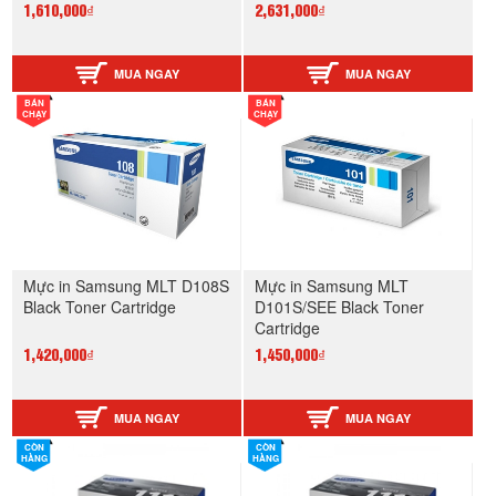
1,610,000₫
2,631,000₫
MUA NGAY
MUA NGAY
BÁN
BÁN
CHẠY
CHẠY
Mực in Samsung MLT D108S
Mực in Samsung MLT
Black Toner Cartridge
D101S/SEE Black Toner
Cartridge
1,420,000₫
1,450,000₫
MUA NGAY
MUA NGAY
CÒN
CÒN
HÀNG
HÀNG