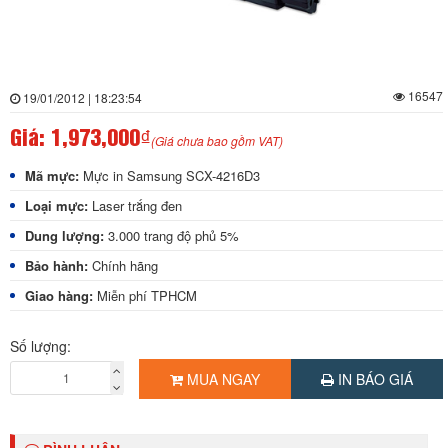
16547
19/01/2012 | 18:23:54
Giá:
1,973,000₫
(Giá chưa bao gồm VAT)
Mã mực:
Mực in Samsung SCX-4216D3
Loại mực:
Laser trắng đen
Dung lượng:
3.000 trang độ phủ 5%
Bảo hành:
Chính hãng
Giao hàng:
Miễn phí TPHCM
Số lượng:
MUA NGAY
IN BÁO GIÁ