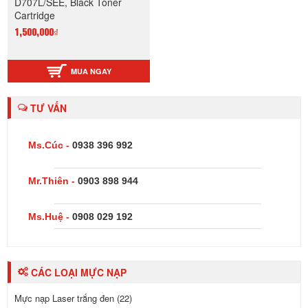
D707L/SEE, Black Toner
Cartridge
1,500,000₫
MUA NGAY
TƯ VẤN
Ms.Cúc -
0938 396 992
Mr.Thiên -
0903 898 944
Ms.Huệ -
0908 029 192
CÁC LOẠI MỰC NẠP
Mực nạp Laser trắng đen (22)