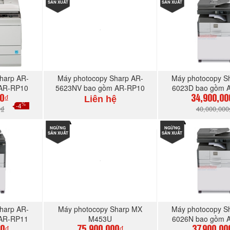
SẢN XUẤT
SẢN XUẤT
harp AR-
Máy photocopy Sharp AR-
Máy photocopy S
 AR-RP10
5623NV bao gồm AR-RP10
6023D bao gồm 
Liên hệ
00₫
34,900,00
%
-4
0₫
40,000,000
GAY
NGỪNG
MUA NGAY
NGỪNG
MUA N
SẢN XUẤT
SẢN XUẤT
harp AR-
Máy photocopy Sharp MX
Máy photocopy S
 AR-RP11
M453U
6026N bao gồm 