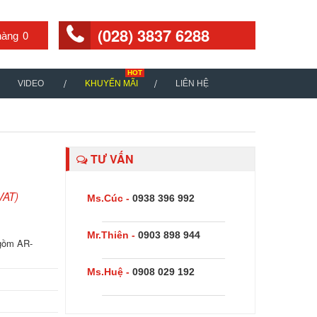
(028) 3837 6288
0
VIDEO
KHUYẾN MÃI
LIÊN HỆ
TƯ VẤN
VAT)
Ms.Cúc -
0938 396 992
Mr.Thiên -
0903 898 944
gồm AR-
Ms.Huệ -
0908 029 192