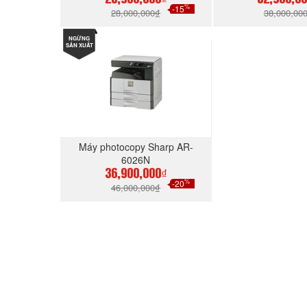
23,900,000₫
32,900,0
%
-15
28,000,000₫
38,000,00
NGỪNG
MUA NGAY
MUA N
SẢN XUẤT
Máy photocopy Sharp AR-
6026N
36,900,000₫
%
-20
46,000,000₫
MUA NGAY