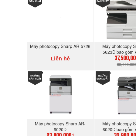
SẢN XUẤT
SẢN XUẤT
Máy photocopy Sharp AR-5726
Máy photocopy S
5623D bao gồm
Liên hệ
37,500,0
39,000,00
NGỪNG
MUA NGAY
NGỪNG
MUA N
SẢN XUẤT
SẢN XUẤT
Máy photocopy Sharp AR-
Máy photocopy S
6020D
6020D bao gồm