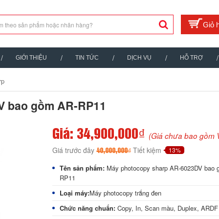
GIỚI THIỆU
TIN TỨC
DỊCH VỤ
HỖ TRỢ
rp
V bao gồm AR-RP11
Giá: 34,900,000₫
(Giá chưa bao gồm 
Giá trước đây
Tiết kiệm
13%
40,000,000₫
Tên sản phẩm:
Máy photocopy sharp AR-6023DV bao 
RP11
Loại máy:
Máy photocopy trắng đen
Chức năng chuẩn:
Copy, In, Scan màu, Duplex, ARDF