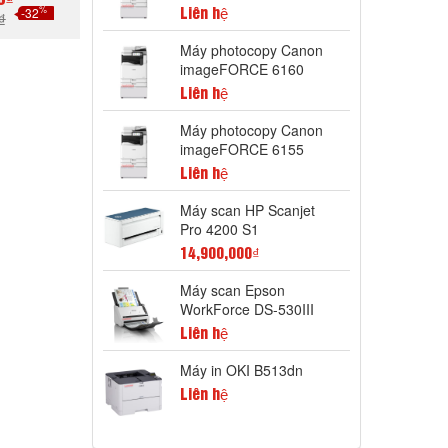
0₫
%
-32
Liên hệ
₫
Máy photocopy Canon
GAY
imageFORCE 6160
Liên hệ
Máy photocopy Canon
imageFORCE 6155
Liên hệ
Máy scan HP Scanjet
Pro 4200 S1
14,900,000₫
Máy scan Epson
WorkForce DS-530III
Liên hệ
Máy in OKI B513dn
Liên hệ