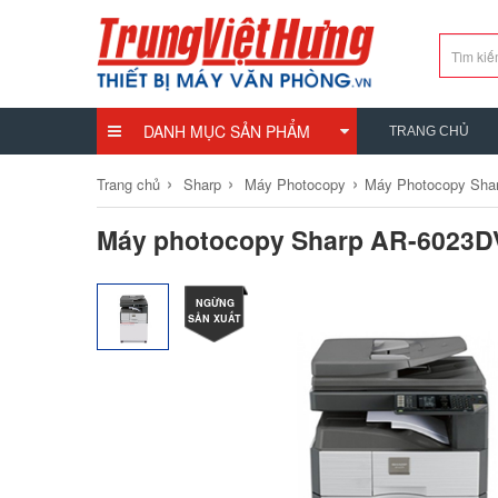
DANH MỤC SẢN PHẨM
TRANG CHỦ
›
›
›
Trang chủ
Sharp
Máy Photocopy
Máy Photocopy Sha
Máy photocopy Sharp AR-6023D
NGỪNG
SẢN XUẤT