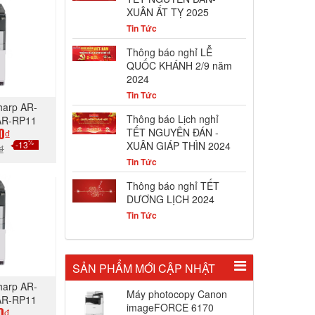
XUÂN ẤT TỴ 2025
Tin Tức
Thông báo nghỉ LỄ
QUỐC KHÁNH 2/9 năm
2024
Tin Tức
harp AR-
Thông báo Lịch nghỉ
AR-RP11
TẾT NGUYÊN ĐÁN -
0₫
%
-13
XUÂN GIÁP THÌN 2024
₫
Tin Tức
GAY
Thông báo nghỉ TẾT
DƯƠNG LỊCH 2024
Tin Tức
SẢN PHẨM MỚI CẬP NHẬT
harp AR-
Máy photocopy Canon
AR-RP11
imageFORCE 6170