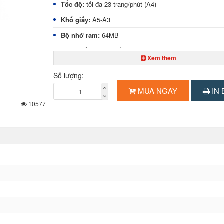
Tốc độ:
tối đa 23 trang/phút (A4)
Khổ giấy:
A5-A3
Bộ nhớ ram:
64MB
Khay giấy tiêu chuẩn:
250 tờ x 1 khay
Xem thêm
Khay giấy tay:
100 tờ
Số lượng:
Độ phân giải:
600 x 600 dpi
MUA NGAY
IN 
Phóng to – thu nhỏ:
25%-400%
10577
Bộ nạp và đảo mặt bản gốc: có sẵn phụ kiện AR-RP
Bộ đảo bản sao:
có sẵn
Chức năng in:
in 2 mặt tự động
Chức năng scan:
scan màu
Chuẩn kết nối
: USB 2.0
Chức năng đặc biệt:
chia bộ điện tử, copy - in 2 mặt t
lần sao chụp nhiều lần
Kích thước:
599x 612x 511(mm)