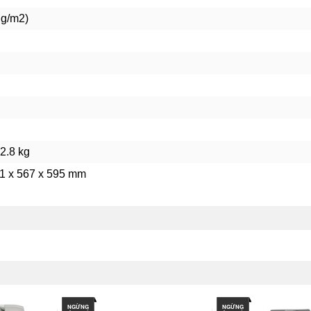
Trọng lượng:
29 kg
 g/m2)
Sử dụng mực:
MX 237AT
Xuất xứ:
Thái Lan (Hãng Sharp - Nhật Bản)
Bảo hành:
12 tháng (theo số bản chụp)
Bảo trì:
miễn phí 05 năm
Giao hàng:
Miễn phí TPHCM
2.8 kg
91 x 567 x 595 mm
NGỪNG
NGỪNG