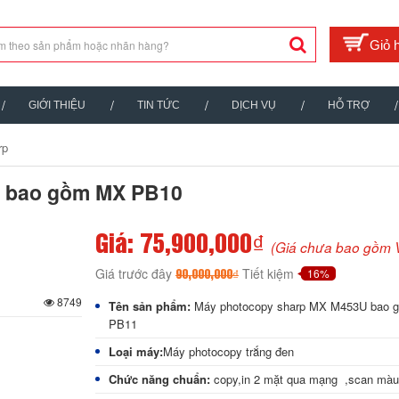
GIỚI THIỆU
TIN TỨC
DỊCH VỤ
HỖ TRỢ
rp
 bao gồm MX PB10
Giá: 75,900,000₫
(Giá chưa bao gồm 
Giá trước đây
Tiết kiệm
16%
90,000,000₫
8749
Tên sản phẩm:
Máy photocopy sharp MX M453U bao 
PB11
Loại máy:
Máy photocopy trắng đen
Chức năng chuẩn:
copy,in 2 mặt qua mạng ,scan màu