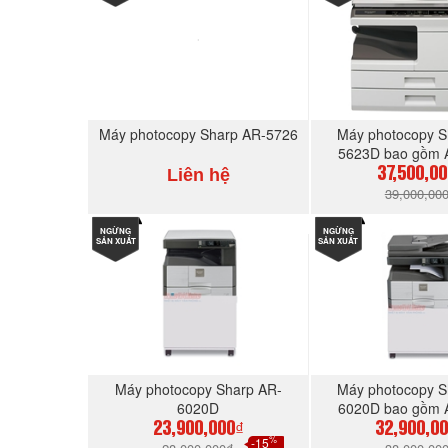
Máy photocopy Sharp AR-5726
Máy photocopy S
5623D bao gồm
Liên hệ
37,500,0
39,000,00
NGỪNG
MUA NGAY
NGỪNG
MUA N
SẢN XUẤT
SẢN XUẤT
Máy photocopy Sharp AR-
Máy photocopy S
6020D
6020D bao gồm
23,900,000₫
32,900,0
%
-15