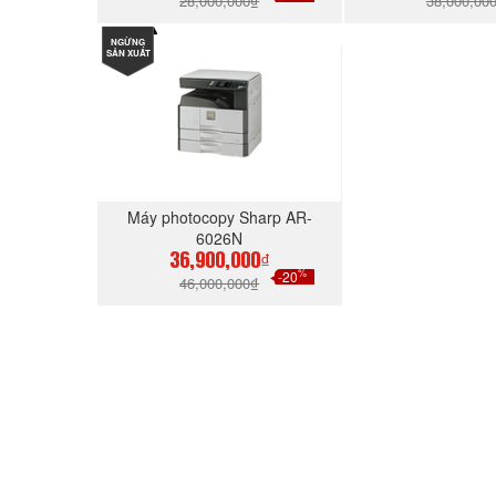
28,000,000₫
38,000,00
NGỪNG
MUA NGAY
MUA N
SẢN XUẤT
Máy photocopy Sharp AR-
6026N
36,900,000₫
%
-20
46,000,000₫
MUA NGAY