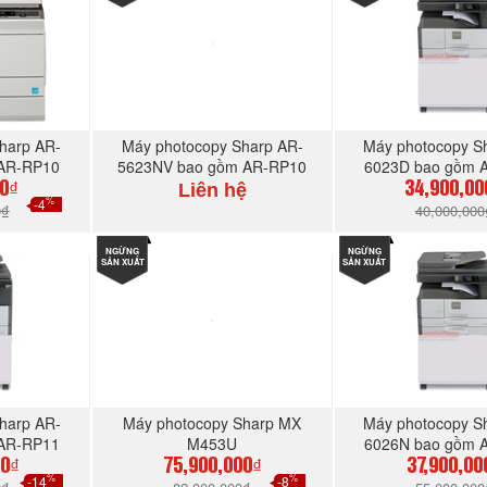
harp AR-
Máy photocopy Sharp AR-
Máy photocopy S
 AR-RP10
5623NV bao gồm AR-RP10
6023D bao gồm 
Liên hệ
00₫
34,900,00
%
-4
0₫
40,000,000
GAY
NGỪNG
MUA NGAY
NGỪNG
MUA N
SẢN XUẤT
SẢN XUẤT
harp AR-
Máy photocopy Sharp MX
Máy photocopy S
 AR-RP11
M453U
6026N bao gồm 
00₫
75,900,000₫
37,900,00
%
%
-14
-8