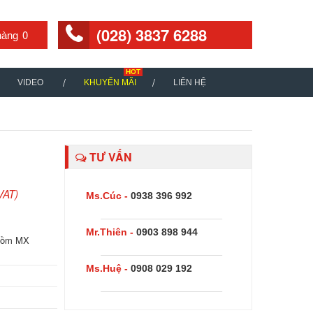
(028) 3837 6288
0
VIDEO
KHUYẾN MÃI
LIÊN HỆ
TƯ VẤN
VAT)
Ms.Cúc -
0938 396 992
Mr.Thiên -
0903 898 944
gồm MX
Ms.Huệ -
0908 029 192