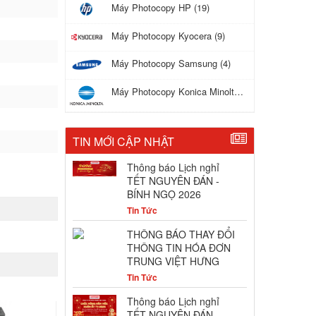
Máy Photocopy HP (19)
Máy Photocopy Kyocera (9)
Máy Photocopy Samsung (4)
Máy Photocopy Konica Minolta (17)
TIN MỚI CẬP NHẬT
Thông báo Lịch nghỉ
TẾT NGUYÊN ĐÁN -
BÍNH NGỌ 2026
Tin Tức
THÔNG BÁO THAY ĐỔI
THÔNG TIN HÓA ĐƠN
TRUNG VIỆT HƯNG
Tin Tức
Thông báo Lịch nghỉ
TẾT NGUYÊN ĐÁN-