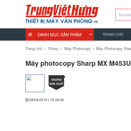
DANH MỤC SẢN PHẨM
TRANG CHỦ
›
›
›
Trang chủ
Sharp
Máy Photocopy
Máy Photocopy Sha
Máy photocopy Sharp MX M453U
NGỪNG
SẢN XUẤT
28/04/2016 | 15:34:30