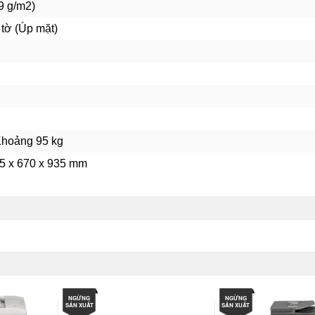
09 g/m2)
Sử dụng mực:
MX 500AT
 tờ (Úp mặt)
Bảo hành:
Chính hãng
Giao hàng:
Miễn phí TPHCM
Khoảng 95 kg
45 x 670 x 935 mm
NGỪNG
NGỪNG
SẢN XUẤT
SẢN XUẤT