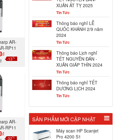
XUÂN ẤT TỴ 2025
Tin Tức
Thông báo nghỉ LỄ
QUỐC KHÁNH 2/9 năm
2024
harp AR-
Tin Tức
AR-RP11
Thông báo Lịch nghỉ
0₫
TẾT NGUYÊN ĐÁN -
%
-13
₫
XUÂN GIÁP THÌN 2024
Tin Tức
GAY
Thông báo nghỉ TẾT
DƯƠNG LỊCH 2024
Tin Tức
SẢN PHẨM MỚI CẬP NHẬT
harp AR-
AR-RP11
Máy scan HP Scanjet
0₫
Pro 4200 S1
%
-32