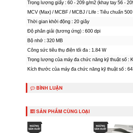
Trọng lượng giấy : 60 - 209 g/m2 (khay tay 56 - 2
MCV (Max) / MCBF / MCBJ / Life : Tiêu chuẩn 500
Thời gian khởi động : 20 giây
Độ phân giải (tương ứng) : 600 dpi
Bộ nhớ : 320 MB
Công sức tiêu thụ điện tối đa : 1.84 W
Trọng lượng của máy đa chức năng kỹ thuật số : 
Kích thước của máy đa chức năng kỹ thuật số : 6
BÌNH LUẬN
SẢN PHẨM CÙNG LOẠI
NGỪNG
NGỪNG
SẢN XUẤT
SẢN XUẤT