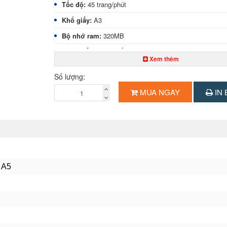
Tốc độ:
45 trang/phút
Khổ giấy:
A3
Bộ nhớ ram:
320MB
Khay giấy tiêu chuẩn:
250 tờ x 2 khay
Xem thêm
Khay giấy tay:
100 tờ
Số lượng:
Độ phân giải:
600 x 600 dpi
MUA NGAY
IN 
Phóng to – thu nhỏ:
25%-400%
Bộ nạp và đảo mặt bản gốc:có sẵn
Bộ đảo bản sao: có sẵn
Chức năng in: in 2 mặt tự động
Chức năng scan:
scan màu
u A5
Chuẩn kết nối
: USB 2.0
Chức năng đặc biệt:
Kích thước:
: 645 x 670 x 935 (mm).
Trọng lượng:
95
kg