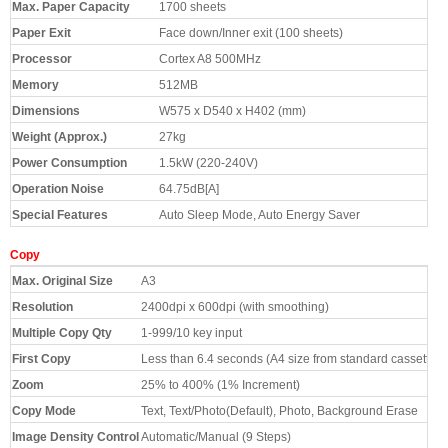
Max. Paper Capacity
1700 sheets
Bảo hành:
12 tháng
Paper Exit
Face down/Inner exit (100 sheets)
Giao hàng:
Miễn phí TP.HCM
Processor
Cortex A8 500MHz
Memory
512MB
Dimensions
W575 x D540 x H402 (mm)
Weight (Approx.)
27kg
Power Consumption
1.5kW (220-240V)
Operation Noise
64.75dB[A]
Special Features
Auto Sleep Mode, Auto Energy Saver
Copy
Max. Original Size
A3
Resolution
2400dpi x 600dpi (with smoothing)
Multiple Copy Qty
1-999/10 key input
First Copy
Less than 6.4 seconds (A4 size from standard cassette,
Zoom
25% to 400% (1% Increment)
Copy Mode
Text, Text/Photo(Default), Photo, Background Erase
Image Density Control
Automatic/Manual (9 Steps)