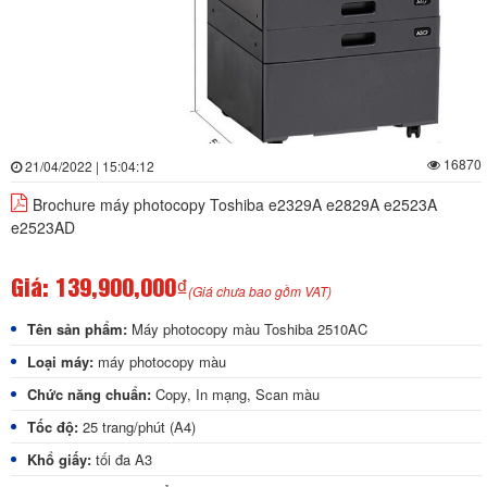
16870
21/04/2022 | 15:04:12
Brochure máy photocopy Toshiba e2329A e2829A e2523A
e2523AD
Giá:
139,900,000₫
(Giá chưa bao gồm VAT)
Tên sản phẩm:
Máy photocopy màu Toshiba 2510AC
Loại máy:
máy photocopy màu
Chức năng chuẩn:
Copy, In mạng, Scan màu
Tốc độ:
25 trang/phút (A4)
Khổ giấy:
tối đa A3