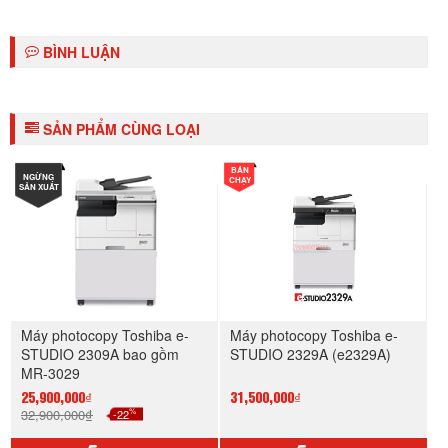
BÌNH LUẬN
SẢN PHẨM CÙNG LOẠI
BÁN
NGỪNG
CHẠY
SẢN XUẤT
Máy photocopy Toshiba e-
Máy photocopy Toshiba e-
STUDIO 2309A bao gồm
STUDIO 2329A (e2329A)
MR-3029
25,900,000₫
31,500,000₫
%
32,900,000₫
-22