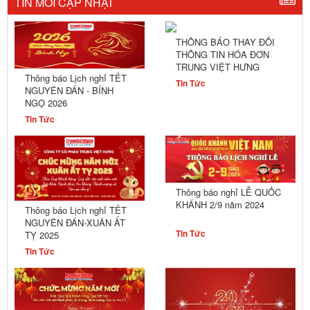
TIN MỚI CẬP NHẬT
THÔNG BÁO THAY ĐỔI
THÔNG TIN HÓA ĐƠN
TRUNG VIỆT HƯNG
Thông báo Lịch nghỉ TẾT
Tin Tức
NGUYÊN ĐÁN - BÍNH
NGỌ 2026
Tin Tức
Thông báo nghỉ LỄ QUỐC
KHÁNH 2/9 năm 2024
Thông báo Lịch nghỉ TẾT
NGUYÊN ĐÁN-XUÂN ẤT
Tin Tức
TỴ 2025
Tin Tức