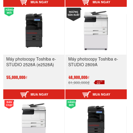
MUA NGAY
MUA NGAY
HÀNG
NGỪNG
MỚI
SẢN XUẤT
Máy photocopy Toshiba e-
Máy photocopy Toshiba e-
STUDIO 2528A (e2528A)
STUDIO 2809A
55,000,000₫
48,900,000₫
%
61,900,000₫
-22
MUA NGAY
MUA NGAY
BÁN
HÀNG
CHẠY
MỚI