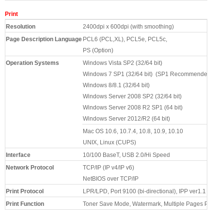
Print
Resolution
2400dpi x 600dpi (with smoothing)
Page Description Language
PCL6 (PCL,XL), PCL5e, PCL5c,
PS (Option)
Operation Systems
Windows Vista SP2 (32/64 bit)
Windows 7 SP1 (32/64 bit) (SP1 Recommended)
Windows 8/8.1 (32/64 bit)
Windows Server 2008 SP2 (32/64 bit)
Windows Server 2008 R2 SP1 (64 bit)
Windows Server 2012/R2 (64 bit)
Mac OS 10.6, 10.7.4, 10.8, 10.9, 10.10
UNIX, Linux (CUPS)
Interface
10/100 BaseT, USB 2.0/Hi Speed
Network Protocol
TCP/IP (IP v4/IP v6)
NetBIOS over TCP/IP
Print Protocol
LPR/LPD, Port 9100 (bi-directional), IPP ver1.1
Print Function
Toner Save Mode, Watermark, Multiple Pages Per 