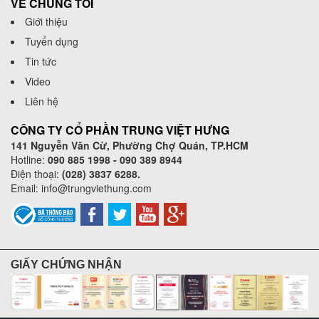
VỀ CHÚNG TÔI
Giới thiệu
Tuyển dụng
Tin tức
Video
Liên hệ
CÔNG TY CỔ PHẦN TRUNG VIỆT HƯNG
141 Nguyễn Văn Cừ, Phường Chợ Quán, TP.HCM
Hotline:
090 885 1998 - 090 389 8944
Điện thoại:
(028) 3837 6288.
Email:
info@trungviethung.com
GIẤY CHỨNG NHẬN