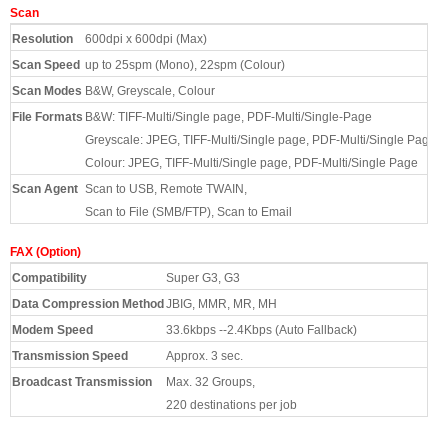
Scan
Resolution
600dpi x 600dpi (Max)
Scan Speed
up to 25spm (Mono), 22spm (Colour)
Scan Modes
B&W, Greyscale, Colour
File Formats
B&W: TIFF-Multi/Single page, PDF-Multi/Single-Page
Greyscale: JPEG, TIFF-Multi/Single page, PDF-Multi/Single Page
Colour: JPEG, TIFF-Multi/Single page, PDF-Multi/Single Page
Scan Agent
Scan to USB, Remote TWAIN,
Scan to File (SMB/FTP), Scan to Email
FAX (Option)
Compatibility
Super G3, G3
Data Compression Method
JBIG, MMR, MR, MH
Modem Speed
33.6kbps --2.4Kbps (Auto Fallback)
Transmission Speed
Approx. 3 sec.
Broadcast Transmission
Max. 32 Groups,
220 destinations per job