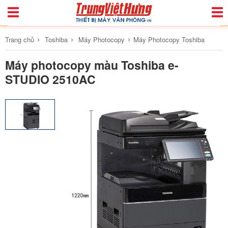
Toggle
Togg
Navigation
Navi
›
›
›
Trang chủ
Toshiba
Máy Photocopy
Máy Photocopy Toshiba
Máy photocopy màu Toshiba e-
STUDIO 2510AC