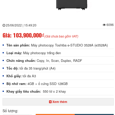
6096
25/06/2022 | 15:49:20
Giá:
103,900,000₫
(Giá chưa bao gồm VAT)
Tên sản phẩm:
Máy photocopy Toshiba e-STUDIO 3528A (e3528A)
Loại máy:
Máy photocopy trắng đen
Chức năng chuẩn:
Copy, In, Scan, Duplex, RADF
Tốc độ:
tối đa 35 trang/phút (A4)
Khổ giấy:
tối đa A3
Bộ nhớ ram:
4GB + ổ cứng SSD 128GB
Khay giấy tiêu chuẩn:
550 tờ x 2 khay
Khay giấy tay:
100 tờ
Xem thêm
Độ phân giải:
tối đa 2.400 x 600 dpi (chế độ Smoothing)
Số lượng:
Phóng to – thu nhỏ:
25% - 400%