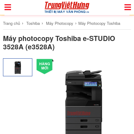
Toggle
Togg
Navigation
Navi
›
›
›
Trang chủ
Toshiba
Máy Photocopy
Máy Photocopy Toshiba
Máy photocopy Toshiba e-STUDIO
3528A (e3528A)
HÀNG
MỚI