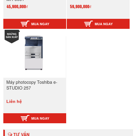
45,900,000₫
59,900,000₫
MUA NGAY
MUA NGAY
NGỪNG
SẢN XUẤT
Máy photocopy Toshiba e-
STUDIO 257
Liên hệ
MUA NGAY
TƯ VẤN