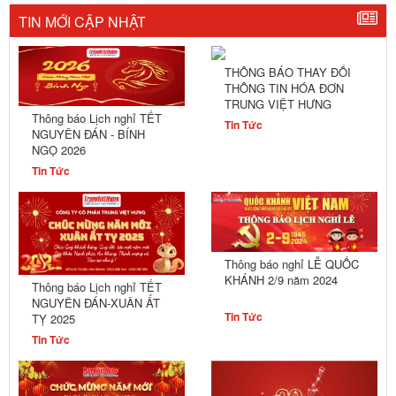
TIN MỚI CẬP NHẬT
THÔNG BÁO THAY ĐỔI
THÔNG TIN HÓA ĐƠN
TRUNG VIỆT HƯNG
Thông báo Lịch nghỉ TẾT
Tin Tức
NGUYÊN ĐÁN - BÍNH
NGỌ 2026
Tin Tức
Thông báo nghỉ LỄ QUỐC
KHÁNH 2/9 năm 2024
Thông báo Lịch nghỉ TẾT
NGUYÊN ĐÁN-XUÂN ẤT
Tin Tức
TỴ 2025
Tin Tức