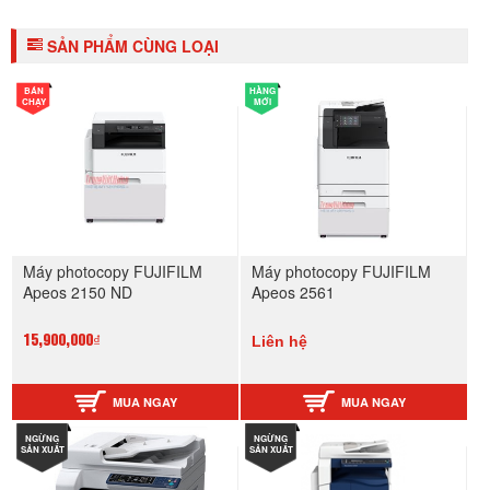
SẢN PHẨM CÙNG LOẠI
BÁN
HÀNG
CHẠY
MỚI
Máy photocopy FUJIFILM
Máy photocopy FUJIFILM
Apeos 2150 ND
Apeos 2561
Liên hệ
15,900,000₫
MUA NGAY
MUA NGAY
NGỪNG
NGỪNG
SẢN XUẤT
SẢN XUẤT