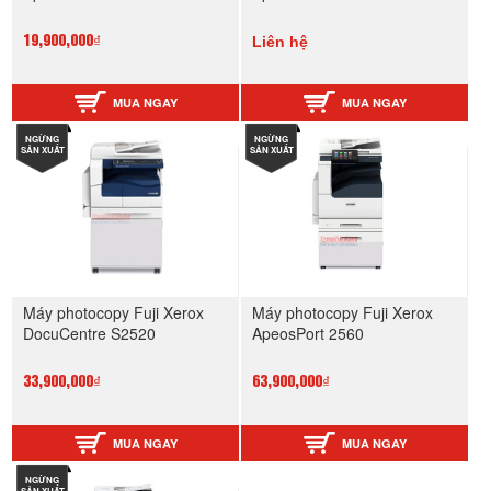
Liên hệ
19,900,000₫
MUA NGAY
MUA NGAY
NGỪNG
NGỪNG
SẢN XUẤT
SẢN XUẤT
Máy photocopy Fuji Xerox
Máy photocopy Fuji Xerox
DocuCentre S2520
ApeosPort 2560
33,900,000₫
63,900,000₫
MUA NGAY
MUA NGAY
NGỪNG
SẢN XUẤT