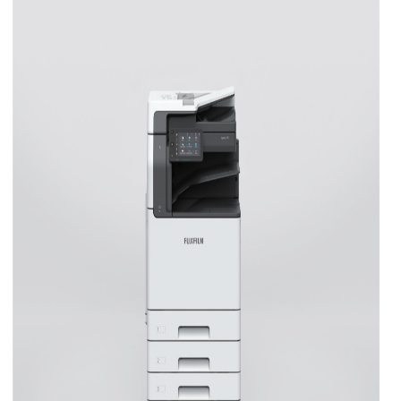
điện tử, sao chụp cả 2 mặt thẻ ID.
Kích thước:
577 x 659 x 872 mm.
Trọng lượng:
74 kg
Xuất xứ:
Việt Nam
(Hãng Fuji Xerox - Nhật Bản)
Bảo hành:
12 tháng (theo số bản chụp)
Bảo trì:
miễn phí 05 năm
Giao hàng - bảo hành - bảo trì:
Miễn phí khu vựa nội thành TP.HCM
Kèm theo:
01 kệ đặt máy,