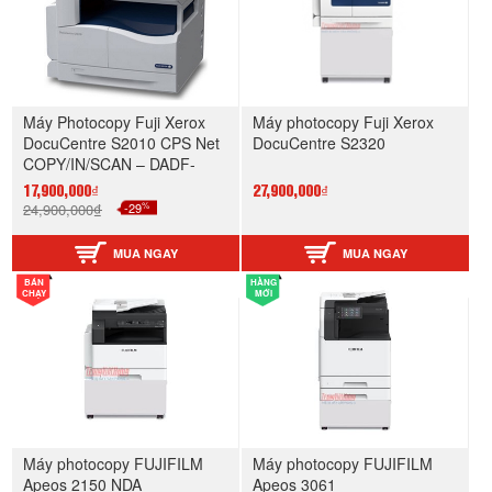
Máy Photocopy Fuji Xerox
Máy photocopy Fuji Xerox
DocuCentre S2010 CPS Net
DocuCentre S2320
COPY/IN/SCAN – DADF-
DUPLEX
17,900,000₫
27,900,000₫
%
24,900,000₫
-29
MUA NGAY
MUA NGAY
BÁN
HÀNG
CHẠY
MỚI
Máy photocopy FUJIFILM
Máy photocopy FUJIFILM
Apeos 2150 NDA
Apeos 3061