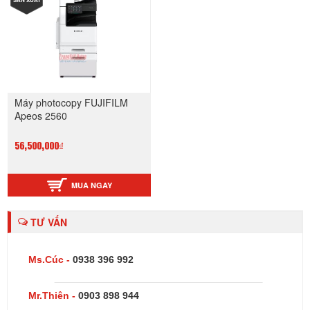
Máy photocopy FUJIFILM
Apeos 2560
56,500,000₫
MUA NGAY
TƯ VẤN
Ms.Cúc -
0938 396 992
Mr.Thiên -
0903 898 944