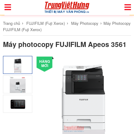
Toggle
Togg
Navigation
Navi
›
›
›
Trang chủ
FUJIFILM (Fuji Xerox)
Máy Photocopy
Máy Photocopy
FUJIFILM (Fuji Xerox)
Máy photocopy FUJIFILM Apeos 3561
HÀNG
MỚI