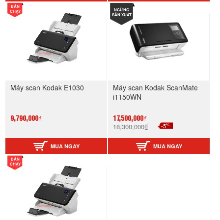
BÁN
NGỪNG
CHẠY
SẢN XUẤT
Máy scan Kodak E1030
Máy scan Kodak ScanMate
i1150WN
9,790,000₫
17,500,000₫
%
18,300,000₫
-5
MUA NGAY
MUA NGAY
BÁN
CHẠY