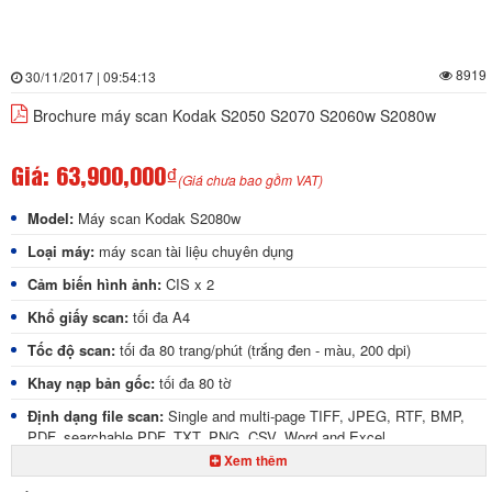
8919
30/11/2017 | 09:54:13
Brochure máy scan Kodak S2050 S2070 S2060w S2080w
Giá:
63,900,000₫
(Giá chưa bao gồm VAT)
Model:
Máy scan Kodak S2080w
Loại máy:
máy scan tài liệu chuyên dụng
Cảm biến hình ảnh:
CIS x 2
Khổ giấy scan:
tối đa A4
Tốc độ scan:
tối đa 80 trang/phút (trắng đen - màu, 200 dpi)
Khay nạp bản gốc:
tối đa 80 tờ
Định dạng file scan:
Single and multi-page TIFF, JPEG, RTF, BMP,
PDF, searchable PDF, TXT, PNG, CSV, Word and Excel
Xem thêm
Độ phân giải:
tối đa 600 x 600 dpi