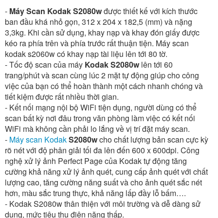
-
Máy Scan Kodak S2080w
được thiết kế với kích thước
ban đầu khá nhỏ gọn, 312 x 204 x 182,5 (mm) và nặng
3,3kg. Khi cần sử dụng, khay nạp và khay đón giấy được
kéo ra phía trên và phía trước rất thuận tiện. Máy scan
kodak s2060w có khay nạp tài liệu lên tới 80 tờ.
- Tốc độ scan của máy
Kodak S2080w
lên tới 60
trang/phút và scan cùng lúc 2 mặt tự động giúp cho công
việc của bạn có thể hoàn thành một cách nhanh chóng và
tiết kiệm được rất nhiều thời gian.
- Kết nối mạng nội bộ WiFi tiện dụng, người dùng có thể
scan bất kỳ nơi đâu trong văn phòng làm việc có kết nối
WiFi mà không cần phải lo lắng về vị trí đặt máy scan.
-
Máy scan Kodak
S2080w
cho chất lượng bản scan cực kỳ
rõ nét với độ phân giải tối đa lên đến 600 x 600dpi. Công
nghệ xử lý ảnh Perfect Page của Kodak tự động tăng
cường khả năng xử lý ảnh quét, cung cấp ảnh quét với chất
lượng cao, tăng cường năng suất và cho ảnh quét sắc nét
hơn, màu sắc trung thực, khả năng lấp đầy lỗ bấm….
- Kodak S2080w thân thiện với môi trường và dễ dàng sử
dụng, mức tiêu thụ điện năng thấp.