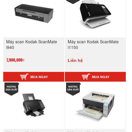
Máy scan Kodak ScanMate
Máy scan Kodak ScanMate
i940
i1150
Liên hệ
7,900,000₫
MUA NGAY
MUA NGAY
NGỪNG
NGỪNG
SẢN XUẤT
SẢN XUẤT