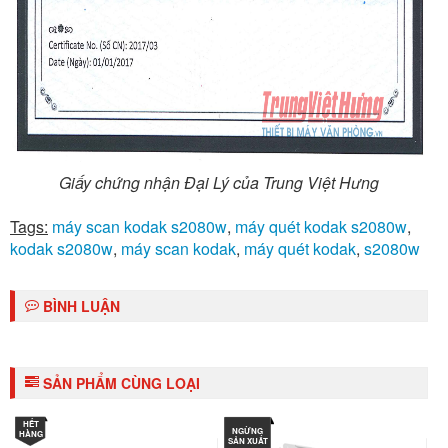
Giấy chứng nhận Đại Lý của Trung Việt Hưng
Tags:
máy scan kodak s2080w
,
máy quét kodak s2080w
,
kodak s2080w
,
máy scan kodak
,
máy quét kodak
,
s2080w
BÌNH LUẬN
SẢN PHẨM CÙNG LOẠI
HẾT
NGỪNG
HÀNG
SẢN XUẤT