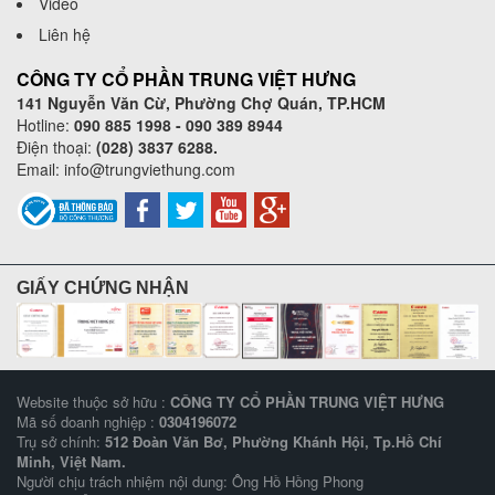
Video
Liên hệ
CÔNG TY CỔ PHẦN TRUNG VIỆT HƯNG
141 Nguyễn Văn Cừ, Phường Chợ Quán, TP.HCM
Hotline:
090 885 1998 - 090 389 8944
Điện thoại:
(028) 3837 6288.
Email:
info@trungviethung.com
GIẤY CHỨNG NHẬN
Website thuộc sở hữu :
CÔNG TY CỔ PHẦN TRUNG VIỆT HƯNG
Mã số doanh nghiệp :
0304196072
Trụ sở chính:
512 Đoàn Văn Bơ, Phường Khánh Hội, Tp.Hồ Chí
Minh, Việt Nam.
Người chịu trách nhiệm nội dung: Ông Hồ Hồng Phong