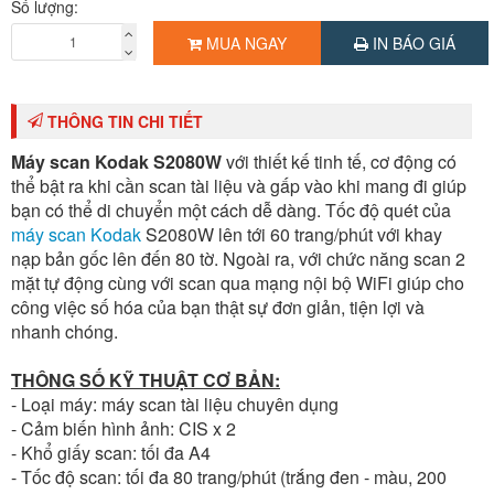
Số lượng:
Chuẩn kết nối:
USB 3.1 (tương thích USB 2.0, 3.0). ethernet 10/100,
wifi b/g/n
MUA NGAY
IN BÁO GIÁ
Chức năng đặc biệt:
màn hình LCD cảm ứng 3,5 inch, scan 2 mặt tự
động, scan giấy dài lên đến 3m, scan qua mạng nội bộ - mạng wifi,
scan đến thiết bị di động, công nghệ Kodak Perfect Page, cảm biến
THÔNG TIN CHI TIẾT
siêu âm phát hiện giấy nạp kép
Máy scan Kodak S2080W
với thiết kế tinh tế, cơ động có
Hiệu suất làm việc:
tối đa 8.000 trang/ngày
thể bật ra khi cần scan tài liệu và gấp vào khi mang đi giúp
Kích thước:
312 x 204 x 182,5 (mm)
bạn có thể di chuyển một cách dễ dàng. Tốc độ quét của
Trọng lượng:
3,3 kg
máy scan Kodak
S2080W lên tới 60 trang/phút với khay
nạp bản gốc lên đến 80 tờ. Ngoài ra, với chức năng scan 2
Xuất xứ:
Trung Quốc (Hãng Kodak - Mỹ)
mặt tự động cùng với scan qua mạng nội bộ WiFi giúp cho
Bảo hành:
12 tháng
công việc số hóa của bạn thật sự đơn giản, tiện lợi và
Giao hàng:
Miễn phí TP.HCM
nhanh chóng.
THÔNG SỐ KỸ THUẬT CƠ BẢN:
- Loại máy: máy scan tài liệu chuyên dụng
- Cảm biến hình ảnh: CIS x 2
- Khổ giấy scan: tối đa A4
- Tốc độ scan: tối đa 80 trang/phút (trắng đen - màu, 200