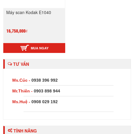
Máy scan Kodak E1040
16,750,000₫
MUA NGAY
TƯ VẤN
Ms.Cúc -
0938 396 992
Mr.Thiên -
0903 898 944
Ms.Huệ -
0908 029 192
TÍNH NĂNG