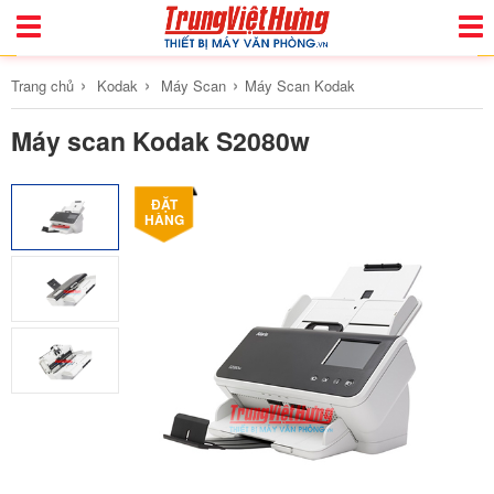
Toggle
Togg
Navigation
Navi
›
›
›
Trang chủ
Kodak
Máy Scan
Máy Scan Kodak
Máy scan Kodak S2080w
ĐẶT
HÀNG