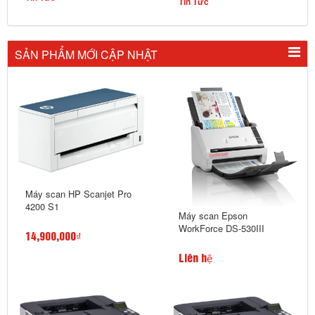
Tin Tức
SẢN PHẨM MỚI CẬP NHẬT
Máy scan HP Scanjet Pro
4200 S1
Máy scan Epson
WorkForce DS-530III
14,900,000₫
Liên hệ