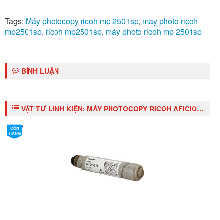
Tags:
Máy photocopy ricoh mp 2501sp
,
may photo ricoh
mp2501sp
,
ricoh mp2501sp
,
máy photo ricoh mp 2501sp
BÌNH LUẬN
VẬT TƯ LINH KIỆN:
MÁY PHOTOCOPY RICOH AFICIO MP2501SP BAO GỒM ARDF DF 2020
CÒN
HÀNG