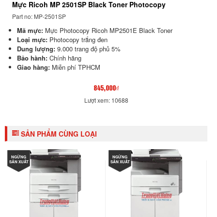
Mực Ricoh MP 2501SP Black Toner Photocopy
Part no: MP-2501SP
Mã mực:
Mực Photocopy Ricoh MP2501E Black Toner
Loại mực:
Photocopy trắng đen
Dung lượng:
9.000 trang độ phủ 5%
Bảo hành:
Chính hãng
Giao hàng:
Miễn phí TPHCM
845,000₫
Lượt xem: 10688
SẢN PHẨM CÙNG LOẠI
NGỪNG
NGỪNG
SẢN XUẤT
SẢN XUẤT