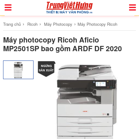
Toggle
Togg
Navigation
Navi
›
›
›
Trang chủ
Ricoh
Máy Photocopy
Máy Photocopy Ricoh
Máy photocopy Ricoh Aficio
MP2501SP bao gồm ARDF DF 2020
NGỪNG
SẢN XUẤT