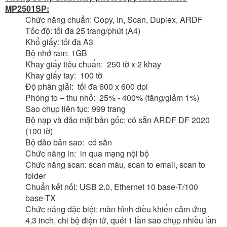
MP2501SP:
Bảo hành:
12 tháng (theo số bản chụp)
Chức năng chuẩn: Copy, In, Scan, Duplex, ARDF
Giao hàng:
Miễn phí phạm vi TP.HCM
Tốc độ: tối đa 25 trang/phút (A4)
Khổ giấy: tối đa A3
Bộ nhớ ram: 1GB
Khay giấy tiêu chuẩn: 250 tờ x 2 khay
Khay giấy tay: 100 tờ
Độ phân giải: tối đa 600 x 600 dpi
Phóng to – thu nhỏ: 25% - 400% (tăng/giảm 1%)
Sao chụp liên tục: 999 trang
Bộ nạp và đảo mặt bản gốc: có sẵn ARDF DF 2020
(100 tờ)
Bộ đảo bản sao: có sẵn
Chức năng in: in qua mạng nội bộ
Chức năng scan: scan màu, scan to email, scan to
folder
Chuẩn kết nối: USB 2.0, Ethernet 10 base-T/100
base-TX
Chức năng đặc biệt: màn hình điều khiển cảm ứng
4,3 inch, chi bộ điện tử, quét 1 lần sao chụp nhiều lần