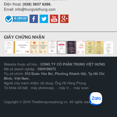
Điện thoại:
(028) 3837 6288.
Email:
info@trungviethung.com
GIẤY CHỨNG NHẬN
Website thuộc sở hữu :
CÔNG TY CỔ PHẦN TRUNG VIỆT HƯNG
Mã số doanh nghiệp :
0304196072
Trụ sở chính:
512 Đoàn Văn Bơ, Phường Khánh Hội, Tp.Hồ Chí
Minh, Việt Nam.
Người chịu trách nhiệm nội dung: Ông Hồ Hồng Phong
Từ khóa nổi bật:
máy photocopy
,
máy in
,
máy scan
Copyright © 2016 Thietbimayvanphong.vn. All rights reserved.