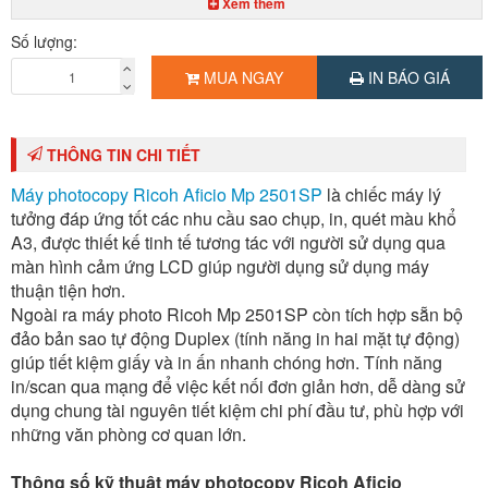
Xem thêm
Khay giấy tay:
100 tờ
Số lượng:
Độ phân giải:
tối đa 600 x 600 dpi
MUA NGAY
IN BÁO GIÁ
Phóng to – thu nhỏ:
25% - 400% (tăng/giảm 1%)
Sao chụp liên tục:
999 trang
Bộ nạp và đảo mặt bản gốc: có sẵn ARDF DF 2020 (khả năng chứa
THÔNG TIN CHI TIẾT
giấy 100 tờ)
Máy photocopy Ricoh Aficio Mp 2501SP
là chiếc máy lý
Bộ đảo bản sao:
có sẵn
tưởng đáp ứng tốt các nhu cầu sao chụp, in, quét màu khổ
Chức năng in:
in qua mạng nội bộ
A3, được thiết kế tinh tế tương tác với người sử dụng qua
Chức năng scan:
scan màu, scan to email, scan to folder
màn hình cảm ứng LCD giúp người dụng sử dụng máy
thuận tiện hơn.
Chuẩn kết nối:
USB 2.0, Ethernet 10 base-T/100 base-TX
Ngoài ra máy photo Ricoh Mp 2501SP còn tích hợp sẵn bộ
Chức năng đặc biệt:
màn hình điều khiển cảm ứng 4,3 inch, chi bộ
đảo bản sao tự động Duplex (tính năng in hai mặt tự động)
điện tử, quét 1 lần sao chụp nhiều lần, quản lý người dùng
giúp tiết kiệm giấy và in ấn nhanh chóng hơn. Tính năng
Kích thước:
587 x 568 x 558 mm
in/scan qua mạng để việc kết nối đơn giản hơn, dễ dàng sử
dụng chung tài nguyên tiết kiệm chi phí đầu tư, phù hợp với
Trọng lượng:
44 kg
những văn phòng cơ quan lớn.
Sử dụng mực:
MP2501S
Xuất xứ:
Trung Quốc (Hãng Ricoh - Nhật Bản)
Thông số kỹ thuật máy photocopy Ricoh Aficio