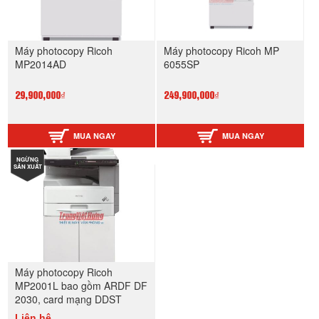
Máy photocopy Ricoh
Máy photocopy Ricoh MP
MP2014AD
6055SP
29,900,000₫
249,900,000₫
MUA NGAY
MUA NGAY
NGỪNG
SẢN XUẤT
Máy photocopy Ricoh
MP2001L bao gồm ARDF DF
2030, card mạng DDST
Liên hệ