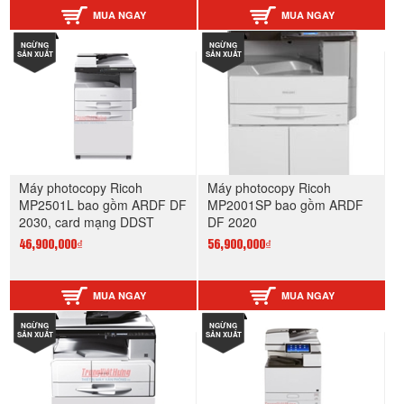
MUA NGAY
MUA NGAY
NGỪNG
NGỪNG
SẢN XUẤT
SẢN XUẤT
Máy photocopy Ricoh
Máy photocopy Ricoh
MP2501L bao gồm ARDF DF
MP2001SP bao gồm ARDF
2030, card mạng DDST
DF 2020
46,900,000₫
56,900,000₫
MUA NGAY
MUA NGAY
NGỪNG
NGỪNG
SẢN XUẤT
SẢN XUẤT