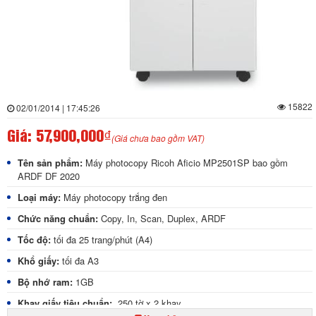
15822
02/01/2014 | 17:45:26
Giá:
57,900,000₫
(Giá chưa bao gồm VAT)
Tên sản phẩm:
Máy photocopy Ricoh Aficio MP2501SP bao gồm
ARDF DF 2020
Loại máy:
Máy photocopy trắng đen
Chức năng chuẩn:
Copy, In, Scan, Duplex, ARDF
Tốc độ:
tối đa 25 trang/phút (A4)
Khổ giấy:
tối đa A3
Bộ nhớ ram:
1GB
Khay giấy tiêu chuẩn:
250 tờ x 2 khay