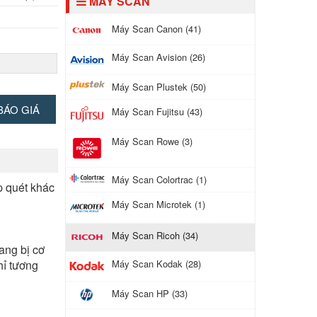
MÁY SCAN
Máy Scan Canon (41)
Máy Scan Avision (26)
.1), Wifi
Máy Scan Plustek (50)
BÁO GIÁ
Máy Scan Fujitsu (43)
a dày lên
u âm phát
Máy Scan Rowe (3)
 động bỏ
BYY
iệt (OCR),
Máy Scan Colortrac (1)
p quét khác
, Excel, PDF
Máy Scan Microtek (1)
Máy Scan Ricoh (34)
rang bị cơ
Máy Scan Kodak (28)
hỉ tương
Máy Scan HP (33)