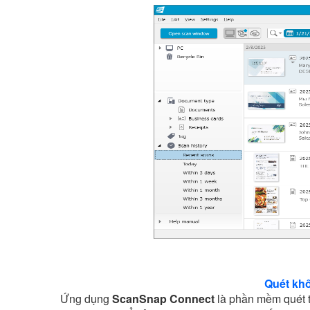
Quét khô
Ứng dụng
ScanSnap Connect
là phần mềm quét tr