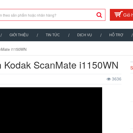
GIỚI THIỆU
TIN TỨC
DỊCH VỤ
HỖ TRỢ
anMate i1150WN
can Kodak ScanMate i1150WN
S
3636