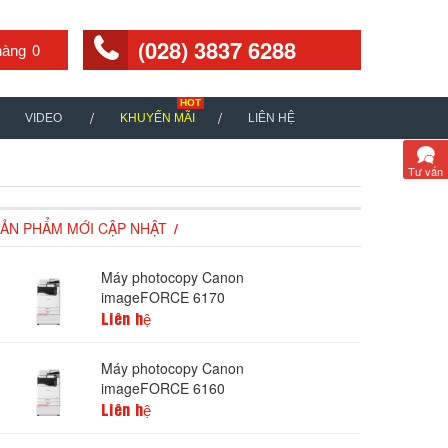
(028) 3837 6288
0
VIDEO
KHUYẾN MÃI
LIÊN HỆ
Tư vấn
ẢN PHẨM MỚI CẬP NHẬT
Máy photocopy Canon
imageFORCE 6170
Liên hệ
Máy photocopy Canon
imageFORCE 6160
Liên hệ