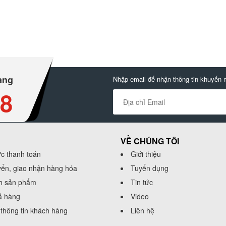
àng
Nhập email để nhận thông tin khuyến 
88
VỀ CHÚNG TÔI
ức thanh toán
Giới thiệu
yển, giao nhận hàng hóa
Tuyển dụng
h sản phẩm
Tin tức
rả hàng
Video
thông tin khách hàng
Liên hệ