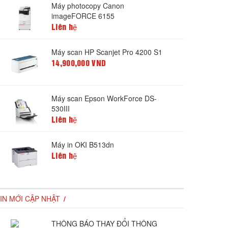
Máy photocopy Canon
imageFORCE 6155
Liên hệ
Máy scan HP Scanjet Pro 4200 S1
14,900,000 VND
Máy scan Epson WorkForce DS-
530III
Liên hệ
Máy in OKI B513dn
Liên hệ
IN MỚI CẬP NHẬT
THÔNG BÁO THAY ĐỔI THÔNG