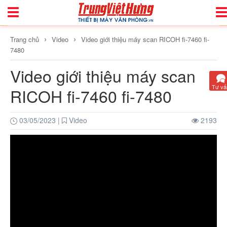
Toggle
Tog
Navigation
Nav
›
›
Trang chủ
Video
Video giới thiệu máy scan RICOH fi-7460 fi-
7480
Video giới thiệu máy scan
Tư vấ
RICOH fi-7460 fi-7480
03/05/2023
|
Video
2193