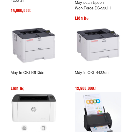
4200 S1
Máy scan Epson
WorkForce DS-530III
14,900,000₫
Liên hệ
Máy in OKI B513dn
Máy in OKI B433dn
Liên hệ
12,900,000₫