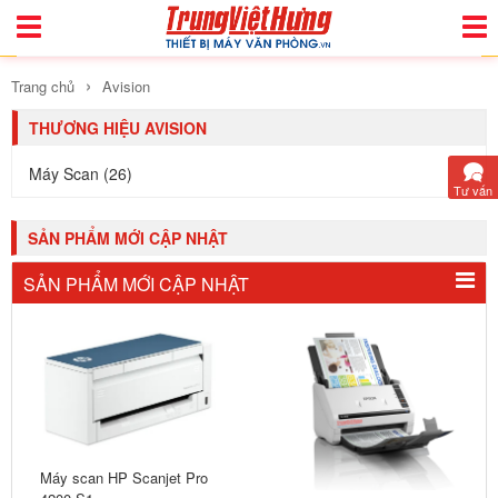
Toggle
Togg
Navigation
Navi
›
Trang chủ
Avision
THƯƠNG HIỆU AVISION
Máy Scan (26)
Tư vấn
SẢN PHẨM MỚI CẬP NHẬT
SẢN PHẨM MỚI CẬP NHẬT
Máy scan HP Scanjet Pro