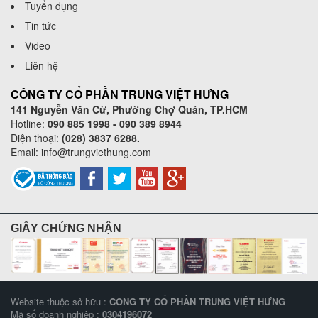
Tuyển dụng
Tin tức
Video
Liên hệ
CÔNG TY CỔ PHẦN TRUNG VIỆT HƯNG
141 Nguyễn Văn Cừ, Phường Chợ Quán, TP.HCM
Hotline:
090 885 1998 - 090 389 8944
Điện thoại:
(028) 3837 6288.
Email:
info@trungviethung.com
GIẤY CHỨNG NHẬN
Website thuộc sở hữu :
CÔNG TY CỔ PHẦN TRUNG VIỆT HƯNG
Mã số doanh nghiệp :
0304196072