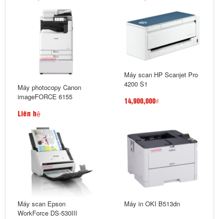
Máy scan HP Scanjet Pro
4200 S1
Máy photocopy Canon
imageFORCE 6155
14,900,000₫
Liên hệ
Máy scan Epson
Máy in OKI B513dn
WorkForce DS-530III