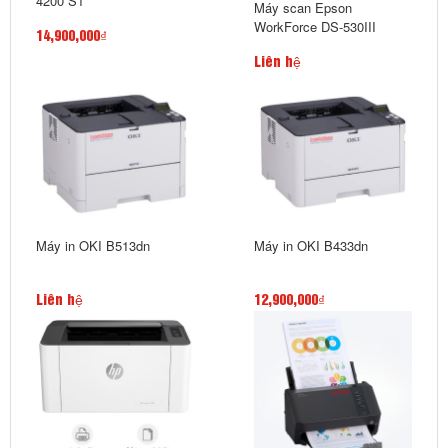
4200 S1
Máy scan Epson
WorkForce DS-530III
14,900,000₫
Liên hệ
Máy in OKI B513dn
Máy in OKI B433dn
Liên hệ
12,900,000₫