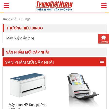
Toggle
Togg
Navigation
Navi
›
Trang chủ
Bingo
THƯƠNG HIỆU BINGO
Máy huỷ giấy (15)
Tư vấn
SẢN PHẨM MỚI CẬP NHẬT
SẢN PHẨM MỚI CẬP NHẬT
Máy scan HP Scanjet Pro